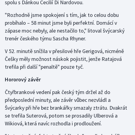
spolu s Dánkou Cecilií Di Nardovou.
"Rozhodně jsme spokojení s tím, jak to celou dobu
probíhalo – 58 minut jsme byli perfektní. Domácí v
zápase moc nebyly, ale nestačilo to," litoval švýcarský
trenér českého týmu Sascha Rhyner.
V 52. minutě snížila v přesilové hře Gerigová, nicméně
Češky měly možnost náskok pojistit, jenže Ratajová
trefila při další "penaltě" pouze tyč.
Hororový závěr
Čtyřbrankové vedení pak český tým držel až do
předposlední minuty, ale závěr vůbec nezvládl a
Švýcarky při hře bez brankářky smazaly ztrátu. Dvakrát
se trefila Suterová, potom se prosadily Ulberová a
Wikiová, která navíc rozhodla i prodloužení.