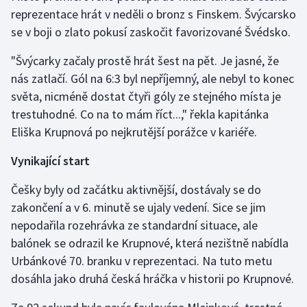
reprezentace hrát v neděli o bronz s Finskem. Švýcarsko
se v boji o zlato pokusí zaskočit favorizované Švédsko.
Gymnastika
"Švýcarky začaly prostě hrát šest na pět. Je jasné, že
Házená
nás zatlačí. Gól na 6:3 byl nepříjemný, ale nebyl to konec
světa, nicméně dostat čtyři góly ze stejného místa je
Jezdectví
trestuhodné. Co na to mám říct...," řekla kapitánka
Judo
Eliška Krupnová po nejkrutější porážce v kariéře.
Vynikající start
Krasobruslení
Češky byly od začátku aktivnější, dostávaly se do
Lezení
zakončení a v 6. minutě se ujaly vedení. Sice se jim
nepodařila rozehrávka ze standardní situace, ale
Lyže a snowboard
balónek se odrazil ke Krupnové, která nezištně nabídla
Urbánkové 70. branku v reprezentaci. Na tuto metu
Moderní pětiboj
dosáhla jako druhá česká hráčka v historii po Krupnové.
Motorsport