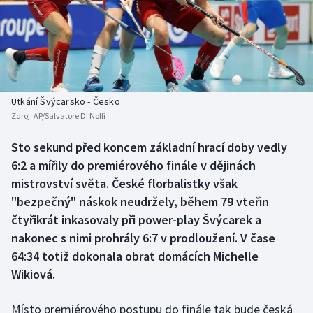
Baseball a softbal
Soutěže
Basketbal
Historické návraty
Biatlon
Aplikace ČT sport
Utkání Švýcarsko - Česko
Boby a skeleton
AZ kvíz
Zdroj:
AP/Salvatore Di Nolfi
Box
Sto sekund před koncem základní hrací doby vedly
6:2 a mířily do premiérového finále v dějinách
Curling
mistrovství světa. České florbalistky však
"bezpečný" náskok neudržely, během 79 vteřin
Dostihy
čtyřikrát inkasovaly při power-play Švýcarek a
nakonec s nimi prohrály 6:7 v prodloužení. V čase
Florbal
64:34 totiž dokonala obrat domácích Michelle
Wikiová.
Futsal
Místo premiérového postupu do finále tak bude česká
Golf