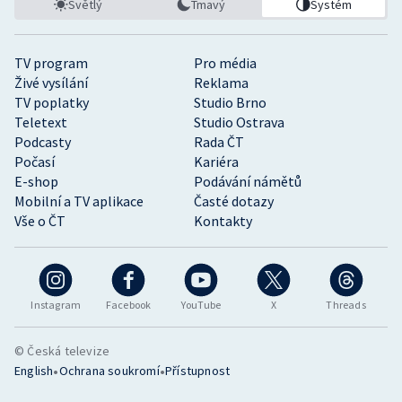
Světlý
Tmavý
Systém
TV program
Pro média
Živé vysílání
Reklama
TV poplatky
Studio Brno
Teletext
Studio Ostrava
Podcasty
Rada ČT
Počasí
Kariéra
E-shop
Podávání námětů
Mobilní a TV aplikace
Časté dotazy
Vše o ČT
Kontakty
Instagram
Facebook
YouTube
X
Threads
© Česká televize
•
•
English
Ochrana soukromí
Přístupnost