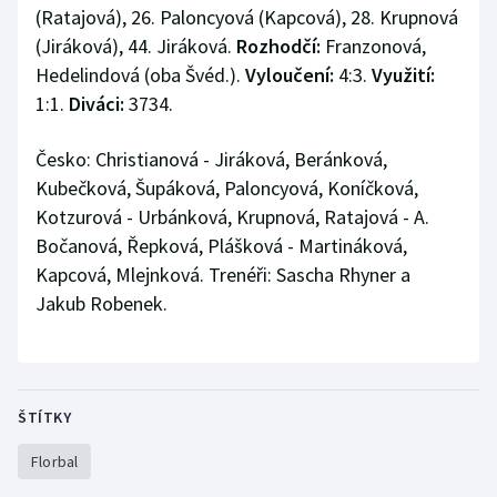
(Ratajová), 26. Paloncyová (Kapcová), 28. Krupnová
(Jiráková), 44. Jiráková.
Rozhodčí:
Franzonová,
Hedelindová (oba Švéd.).
Vyloučení:
4:3.
Využití:
1:1.
Diváci:
3734.
Česko: Christianová - Jiráková, Beránková,
Kubečková, Šupáková, Paloncyová, Koníčková,
Kotzurová - Urbánková, Krupnová, Ratajová - A.
Bočanová, Řepková, Plášková - Martináková,
Kapcová, Mlejnková. Trenéři: Sascha Rhyner a
Jakub Robenek.
ŠTÍTKY
Florbal