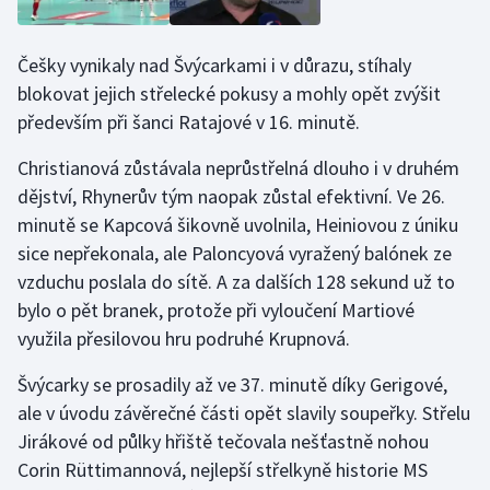
Stolní tenis
Češky vynikaly nad Švýcarkami i v důrazu, stíhaly
Triatlon
blokovat jejich střelecké pokusy a mohly opět zvýšit
především při šanci Ratajové v 16. minutě.
Veslování
Christianová zůstávala neprůstřelná dlouho i v druhém
Vodní slalom
dějství, Rhynerův tým naopak zůstal efektivní. Ve 26.
minutě se Kapcová šikovně uvolnila, Heiniovou z úniku
Volejbal
sice nepřekonala, ale Paloncyová vyražený balónek ze
Ostatní
vzduchu poslala do sítě. A za dalších 128 sekund už to
bylo o pět branek, protože při vyloučení Martiové
využila přesilovou hru podruhé Krupnová.
Švýcarky se prosadily až ve 37. minutě díky Gerigové,
ale v úvodu závěrečné části opět slavily soupeřky. Střelu
Jirákové od půlky hřiště tečovala nešťastně nohou
Corin Rüttimannová, nejlepší střelkyně historie MS