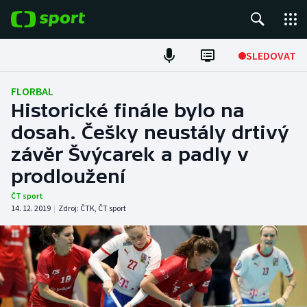
POPULÁRNÍ
SLEDOVAT
Fotbal
FLORBAL
Historické finále bylo na
Hokej
dosah. Češky neustály drtivý
závěr Švýcarek a padly v
Tenis
prodloužení
Atletika
ČT sport
14. 12. 2019
|
Zdroj:
ČTK
,
ČT sport
Cyklistika
DALŠÍ SPORTY
Americký fotbal
NEPŘEHLÉDNĚTE