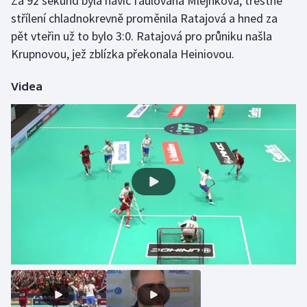
Za 92 sekund byla navíc faulována Mlejnková, trestné
střílení chladnokrevně proměnila Ratajová a hned za
Olympijské hry
pět vteřin už to bylo 3:0. Ratajová pro průniku našla
Krupnovou, jež zblízka překonala Heiniovou.
Parasport
Plavání
Videa
Plážový volejbal
Ragby
Rychlobruslení
Rychlostní kanoistika
Short track
Sportovní střelba