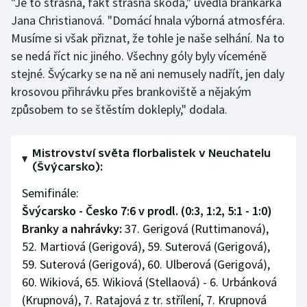
"Je to strašná, fakt strašná škoda," uvedla brankářka
Jana Christianová. "Domácí hnala výborná atmosféra.
Musíme si však přiznat, že tohle je naše selhání. Na to
se nedá říct nic jiného. Všechny góly byly víceméně
stejné. Švýcarky se na ně ani nemusely nadřít, jen daly
krosovou přihrávku přes brankoviště a nějakým
způsobem to se štěstím dokleply," dodala.
Mistrovství světa florbalistek v Neuchatelu
(Švýcarsko):
Semifinále:
Švýcarsko - Česko 7:6 v prodl. (0:3, 1:2, 5:1 - 1:0)
Branky a nahrávky:
37. Gerigová (Ruttimanová),
52. Martiová (Gerigová), 59. Suterová (Gerigová),
59. Suterová (Gerigová), 60. Ulberová (Gerigová),
60. Wikiová, 65. Wikiová (Stellaová) - 6. Urbánková
(Krupnová), 7. Ratajová z tr. střílení, 7. Krupnová