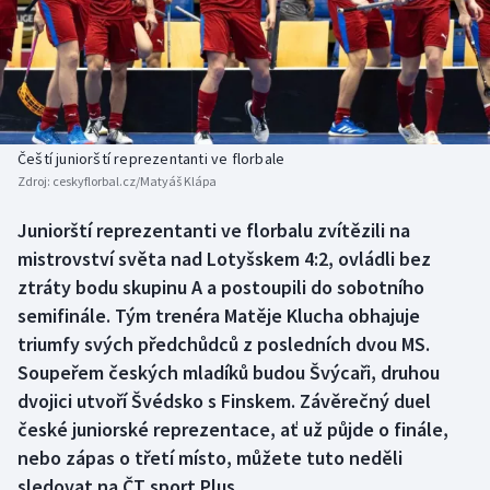
Baseball a softbal
Soutěže
Basketbal
Historické návraty
Biatlon
Aplikace ČT sport
Čeští juniorští reprezentanti ve florbale
Boby a skeleton
AZ kvíz
Zdroj:
ceskyflorbal.cz/Matyáš Klápa
Box
Juniorští reprezentanti ve florbalu zvítězili na
mistrovství světa nad Lotyšskem 4:2, ovládli bez
Curling
ztráty bodu skupinu A a postoupili do sobotního
semifinále. Tým trenéra Matěje Klucha obhajuje
Dostihy
triumfy svých předchůdců z posledních dvou MS.
Soupeřem českých mladíků budou Švýcaři, druhou
Florbal
dvojici utvoří Švédsko s Finskem. Závěrečný duel
české juniorské reprezentace, ať už půjde o finále,
Futsal
nebo zápas o třetí místo, můžete tuto neděli
sledovat na ČT sport Plus.
Golf