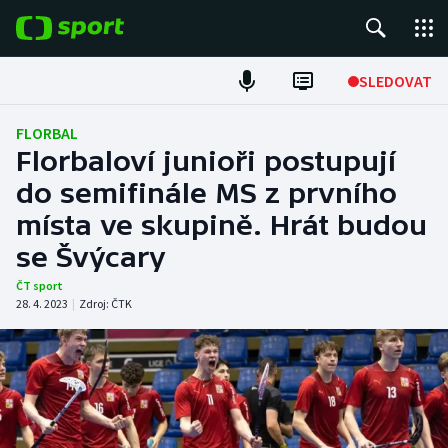
POPULÁRNÍ
SLEDOVAT
Fotbal
FLORBAL
Florbaloví junioři postupují
Hokej
do semifinále MS z prvního
místa ve skupině. Hrát budou
Tenis
se Švýcary
Atletika
ČT sport
28. 4. 2023
|
Zdroj:
ČTK
Cyklistika
DALŠÍ SPORTY
Americký fotbal
NEPŘEHLÉDNĚTE