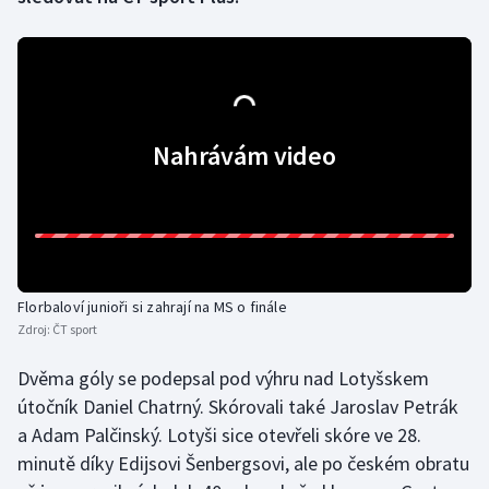
Gymnastika
Házená
Nahrávám video
Jezdectví
Judo
Krasobruslení
Florbaloví junioři si zahrají na MS o finále
Lezení
Zdroj:
ČT sport
Lyže a snowboard
Dvěma góly se podepsal pod výhru nad Lotyšskem
útočník Daniel Chatrný. Skórovali také Jaroslav Petrák
Moderní pětiboj
a Adam Palčinský. Lotyši sice otevřeli skóre ve 28.
minutě díky Edijsovi Šenbergsovi, ale po českém obratu
Motorsport