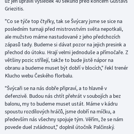
už jen upravil výsledek 40 sekund před koncem Gustavs
Griezitis.
Olympijské hry
"Co se týče top čtyřky, tak se Švýcary jsme se sice na
Parasport
posledním turnaji před mistrovstvím světa nepotkali,
ale mužstvo máme nastudované z jeho předchozích
Plavání
zápasů tady. Budeme si dávat pozor na jejich presink a
přechod do útoku. Hrají velmi jednoduše a přímočaře. Z
Plážový volejbal
většiny pozic střílejí, takže to bude jistě nápor na
Ragby
obranu a budeme muset být dobří v blocích," řekl trenér
Klucho webu Českého florbalu.
Rychlobruslení
"Švýcaři se na nás dobře připraví, a to hlavně v
Rychlostní kanoistika
defenzivě. Budou nás chtít přehrát v soubojích a bez
balonu, my to budeme muset ustát. Máme v kádru
Short track
spoustu rozdílových hráčů, jsme dobří na míčku, a
především nás všechny spojuje tým. Věřím, že se nám
Sportovní střelba
povede duel zvládnout," doplnil útočník Palčinský.