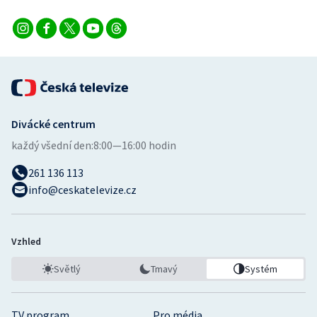
Divácké centrum
každý všední den:
8:00—16:00 hodin
261 136 113
info@ceskatelevize.cz
Vzhled
Světlý
Tmavý
Systém
TV program
Pro média