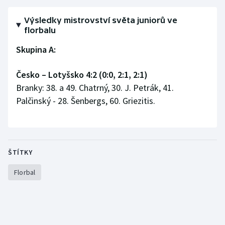
Stolní tenis
Výsledky mistrovství světa juniorů ve
florbalu
Triatlon
Skupina A:
Veslování
Česko – Lotyšsko 4:2 (0:0, 2:1, 2:1)
Vodní slalom
Branky: 38. a 49. Chatrný, 30. J. Petrák, 41.
Palčinský - 28. Šenbergs, 60. Griezitis.
Volejbal
Ostatní
ŠTÍTKY
Florbal