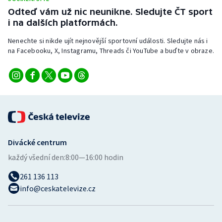
Odteď vám už nic neunikne. Sledujte ČT sport
Olympijské hry
i na dalších platformách.
Parasport
Nenechte si nikde ujít nejnovější sportovní události. Sledujte nás i
na Facebooku, X, Instagramu, Threads či YouTube a buďte v obraze.
Plavání
Plážový volejbal
Ragby
Rychlobruslení
Divácké centrum
každý všední den:
8:00—16:00 hodin
Rychlostní kanoistika
261 136 113
Short track
info@ceskatelevize.cz
Sportovní střelba