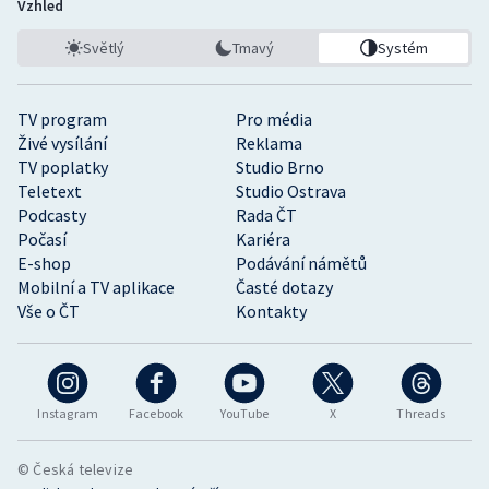
Vzhled
Stolní tenis
Světlý
Tmavý
Systém
Triatlon
TV program
Pro média
Veslování
Živé vysílání
Reklama
TV poplatky
Studio Brno
Vodní slalom
Teletext
Studio Ostrava
Podcasty
Rada ČT
Volejbal
Počasí
Kariéra
E-shop
Podávání námětů
Ostatní
Mobilní a TV aplikace
Časté dotazy
Vše o ČT
Kontakty
Instagram
Facebook
YouTube
X
Threads
© Česká televize