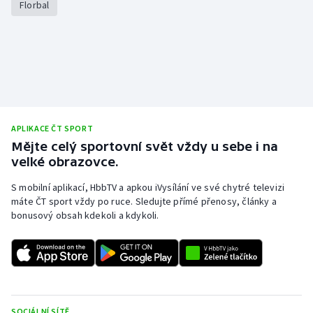
Florbal
Gymnastika
Házená
Jezdectví
APLIKACE ČT SPORT
Judo
Mějte celý sportovní svět vždy u sebe i na
velké obrazovce.
Krasobruslení
S mobilní aplikací, HbbTV a apkou iVysílání ve své chytré televizi
Lezení
máte ČT sport vždy po ruce. Sledujte přímé přenosy, články a
bonusový obsah kdekoli a kdykoli.
Lyže a snowboard
Moderní pětiboj
Motorsport
SOCIÁLNÍ SÍTĚ