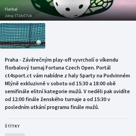
Baseball a softbal
Soutěže
Florbal
Zdroj:
ČT24/ČT24
Basketbal
Historické návraty
Biatlon
Aplikace ČT sport
Boby a skeleton
AZ kvíz
Praha - Závěrečným play-off vyvrcholí o víkendu
Box
florbalový turnaj Fortuna Czech Open. Portál
ct4sport.ct vám nabídne z haly Sparty na Podvinném
Curling
Mlýně exkluzivně v sobotu od 15:30 a 18:00 obě
semifinále elitní kategorie mužů. V neděli pak uvidíte
Dostihy
od 12:00 finále ženského turnaje a od 15:30 v
Florbal
posledním utkání programu finále mužů.
Futsal
ŠTÍTKY
Golf