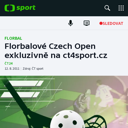
POPULÁRNÍ
SLEDOVAT
Fotbal
FLORBAL
Florbalové Czech Open
Hokej
exkluzivně na ct4sport.cz
Tenis
ČT24
12. 8. 2011
|
Zdroj:
ČT sport
Atletika
Cyklistika
DALŠÍ SPORTY
Americký fotbal
NEPŘEHLÉDNĚTE