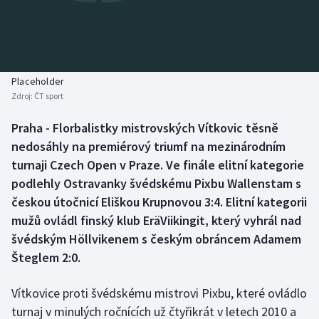
Baseball a softbal
Soutěže
Basketbal
Historické návraty
Biatlon
Aplikace ČT sport
Placeholder
Zdroj:
ČT sport
Boby a skeleton
AZ kvíz
Praha - Florbalistky mistrovských Vítkovic těsně
nedosáhly na premiérový triumf na mezinárodním
Box
turnaji Czech Open v Praze. Ve finále elitní kategorie
Curling
podlehly Ostravanky švédskému Pixbu Wallenstam s
českou útočnicí Eliškou Krupnovou 3:4. Elitní kategorii
Dostihy
mužů ovládl finský klub EräViikingit, který vyhrál nad
švédským Höllvikenem s českým obráncem Adamem
Florbal
Šteglem 2:0.
Futsal
Vítkovice proti švédskému mistrovi Pixbu, které ovládlo
turnaj v minulých ročnících už čtyřikrát v letech 2010 a
Golf