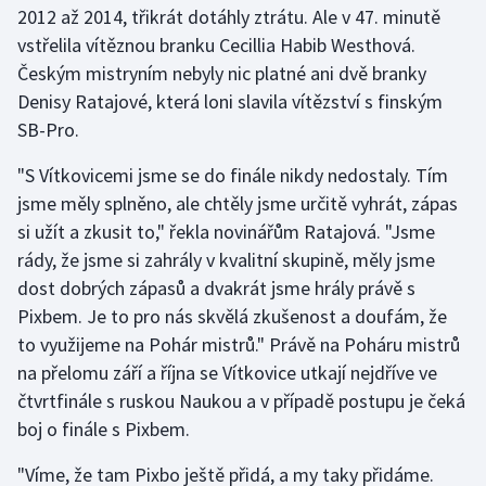
2012 až 2014, třikrát dotáhly ztrátu. Ale v 47. minutě
vstřelila vítěznou branku Cecillia Habib Westhová.
Gymnastika
Českým mistryním nebyly nic platné ani dvě branky
Denisy Ratajové, která loni slavila vítězství s finským
Házená
SB-Pro.
Jezdectví
"S Vítkovicemi jsme se do finále nikdy nedostaly. Tím
jsme měly splněno, ale chtěly jsme určitě vyhrát, zápas
Judo
si užít a zkusit to," řekla novinářům Ratajová. "Jsme
rády, že jsme si zahrály v kvalitní skupině, měly jsme
Krasobruslení
dost dobrých zápasů a dvakrát jsme hrály právě s
Lezení
Pixbem. Je to pro nás skvělá zkušenost a doufám, že
to využijeme na Pohár mistrů." Právě na Poháru mistrů
Lyže a snowboard
na přelomu září a října se Vítkovice utkají nejdříve ve
čtvrtfinále s ruskou Naukou a v případě postupu je čeká
Moderní pětiboj
boj o finále s Pixbem.
Motorsport
"Víme, že tam Pixbo ještě přidá, a my taky přidáme.