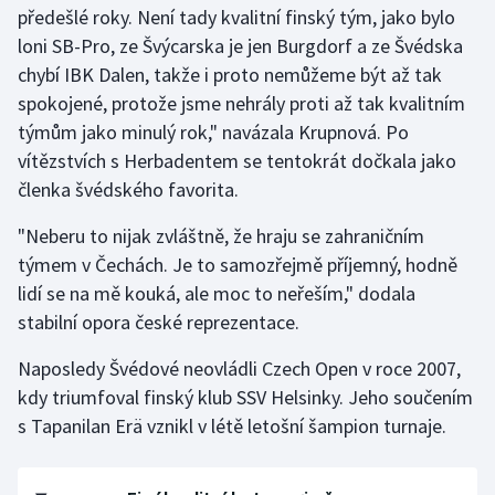
předešlé roky. Není tady kvalitní finský tým, jako bylo
Stolní tenis
loni SB-Pro, ze Švýcarska je jen Burgdorf a ze Švédska
Triatlon
chybí IBK Dalen, takže i proto nemůžeme být až tak
spokojené, protože jsme nehrály proti až tak kvalitním
Veslování
týmům jako minulý rok," navázala Krupnová. Po
vítězstvích s Herbadentem se tentokrát dočkala jako
Vodní slalom
členka švédského favorita.
Volejbal
"Neberu to nijak zvláštně, že hraju se zahraničním
týmem v Čechách. Je to samozřejmě příjemný, hodně
Ostatní
lidí se na mě kouká, ale moc to neřeším," dodala
stabilní opora české reprezentace.
Naposledy Švédové neovládli Czech Open v roce 2007,
kdy triumfoval finský klub SSV Helsinky. Jeho součením
s Tapanilan Erä vznikl v létě letošní šampion turnaje.