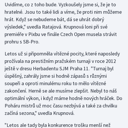
Uvidíme, co z toho bude. Vyzkoušely jsme si, že je to
Olympijské hry
hratelné. Jsou to také lidi a víme, že proti nim můžeme
hrát. Když se nebudeme bát, dá se uhrát dobrý
Parasport
výsledek," uvedla Ratajová. Krupnová loni při své
premiéře v Pixbu ve finále Czech Open musela strávit
Plavání
prohru s SB-Pro.
Plážový volejbal
Letos už si připomněla vítězné pocity, které naposledy
prožívala na prestižním pražském turnaji v roce 2012
Ragby
ještě v dresu Herbadentu SJM Praha 11. "Turnaj byl
úspěšný, zahrály jsme si hodně zápasů s různými
Rychlobruslení
soupeři a oproti minulému roku to mělo vítězné
zakončení. Herně se ale musíme zlepšit. Nebyl to náš
Rychlostní kanoistika
optimální výkon, i když máme hodně nových hráček. Do
Short track
Poháru mistrů už moc času nezbývá a také za chvilku
začíná sezona," uvedla Krupnová.
Sportovní střelba
"Letos ale tady byla konkurence trošku menší než