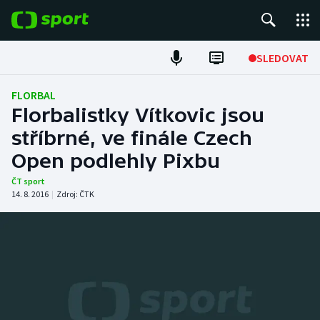
POPULÁRNÍ
SLEDOVAT
Fotbal
FLORBAL
Florbalistky Vítkovic jsou
Hokej
stříbrné, ve finále Czech
Open podlehly Pixbu
Tenis
ČT sport
Atletika
14. 8. 2016
|
Zdroj:
ČTK
Cyklistika
DALŠÍ SPORTY
Americký fotbal
NEPŘEHLÉDNĚTE