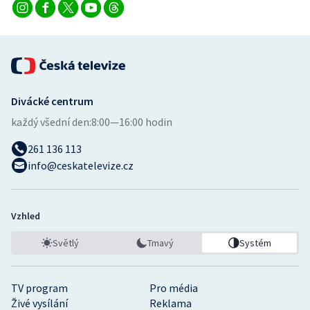
Divácké centrum
každý všední den:
8:00—16:00 hodin
261 136 113
info@ceskatelevize.cz
Vzhled
Světlý
Tmavý
Systém
TV program
Pro média
Živé vysílání
Reklama