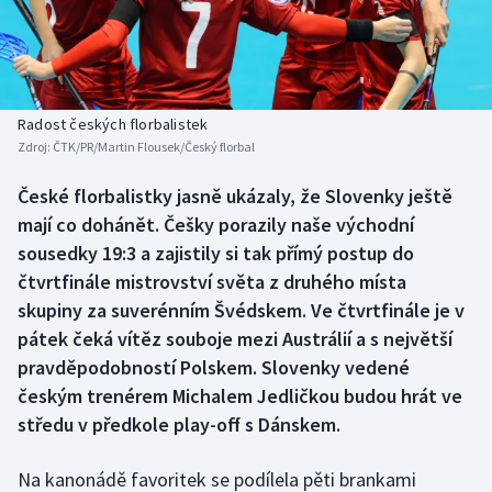
Baseball a softbal
Soutěže
Basketbal
Historické návraty
Biatlon
Aplikace ČT sport
Radost českých florbalistek
Zdroj:
ČTK/PR/Martin Flousek/Český florbal
Boby a skeleton
AZ kvíz
České florbalistky jasně ukázaly, že Slovenky ještě
mají co dohánět. Češky porazily naše východní
Box
sousedky 19:3 a zajistily si tak přímý postup do
Curling
čtvrtfinále mistrovství světa z druhého místa
skupiny za suverénním Švédskem. Ve čtvrtfinále je v
Dostihy
pátek čeká vítěz souboje mezi Austrálií a s největší
pravděpodobností Polskem. Slovenky vedené
Florbal
českým trenérem Michalem Jedličkou budou hrát ve
středu v předkole play-off s Dánskem.
Futsal
Na kanonádě favoritek se podílela pěti brankami
Golf