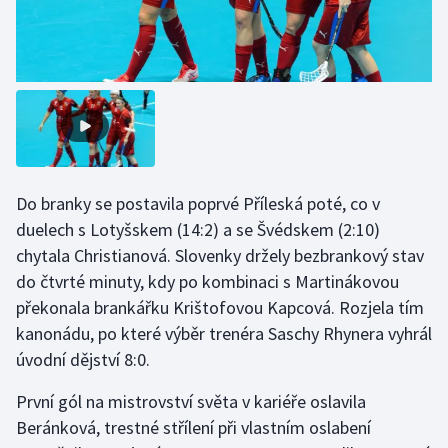
Stolní tenis
Triatlon
Veslování
Vodní slalom
Do branky se postavila poprvé Příleská poté, co v
Volejbal
duelech s Lotyšskem (14:2) a se Švédskem (2:10)
chytala Christianová. Slovenky držely bezbrankový stav
Ostatní
do čtvrté minuty, kdy po kombinaci s Martinákovou
překonala brankářku Krištofovou Kapcová. Rozjela tím
kanonádu, po které výběr trenéra Saschy Rhynera vyhrál
úvodní dějství 8:0.
První gól na mistrovství světa v kariéře oslavila
Beránková, trestné střílení při vlastním oslabení