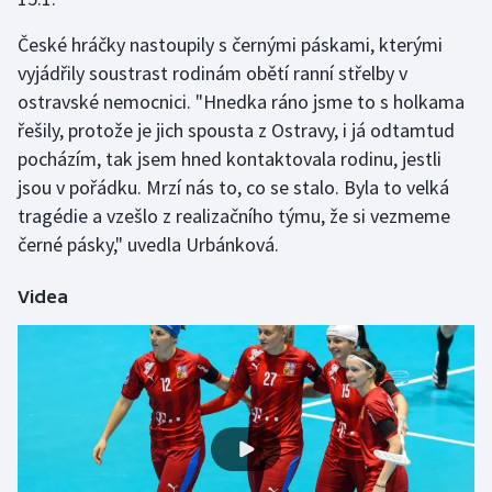
Olympijské hry
České hráčky nastoupily s černými páskami, kterými
vyjádřily soustrast rodinám obětí ranní střelby v
Parasport
ostravské nemocnici. "Hnedka ráno jsme to s holkama
řešily, protože je jich spousta z Ostravy, i já odtamtud
Plavání
pocházím, tak jsem hned kontaktovala rodinu, jestli
jsou v pořádku. Mrzí nás to, co se stalo. Byla to velká
Plážový volejbal
tragédie a vzešlo z realizačního týmu, že si vezmeme
černé pásky," uvedla Urbánková.
Ragby
Rychlobruslení
Videa
Rychlostní kanoistika
Short track
Sportovní střelba