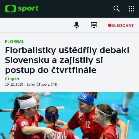
POPULÁRNÍ
SLEDOVAT
Fotbal
FLORBAL
Florbalistky uštědřily debakl
Hokej
Slovensku a zajistily si
postup do čtvrtfinále
Tenis
ČT sport
Atletika
10. 12. 2019
|
Zdroj:
ČT sport
,
ČTK
Cyklistika
DALŠÍ SPORTY
Americký fotbal
NEPŘEHLÉDNĚTE