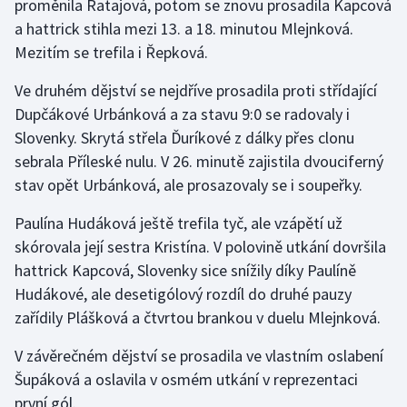
proměnila Ratajová, potom se znovu prosadila Kapcová
a hattrick stihla mezi 13. a 18. minutou Mlejnková.
Mezitím se trefila i Řepková.
Ve druhém dějství se nejdříve prosadila proti střídající
Dupčákové Urbánková a za stavu 9:0 se radovaly i
Slovenky. Skrytá střela Ďuríkové z dálky přes clonu
sebrala Příleské nulu. V 26. minutě zajistila dvouciferný
stav opět Urbánková, ale prosazovaly se i soupeřky.
Paulína Hudáková ještě trefila tyč, ale vzápětí už
skórovala její sestra Kristína. V polovině utkání dovršila
hattrick Kapcová, Slovenky sice snížily díky Paulíně
Hudákové, ale desetigólový rozdíl do druhé pauzy
zařídily Plášková a čtvrtou brankou v duelu Mlejnková.
V závěrečném dějství se prosadila ve vlastním oslabení
Šupáková a oslavila v osmém utkání v reprezentaci
první gól.