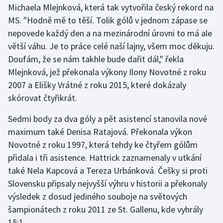
Michaela Mlejnková, která tak vytvořila český rekord na
MS. "Hodně mě to těší. Tolik gólů v jednom zápase se
Gymnastika
nepovede každý den a na mezinárodní úrovni to má ale
větší váhu. Je to práce celé naší lajny, všem moc děkuju.
Házená
Doufám, že se nám takhle bude dařit dál," řekla
Jezdectví
Mlejnková, jež překonala výkony Ilony Novotné z roku
2007 a Elišky Vrátné z roku 2015, které dokázaly
Judo
skórovat čtyřikrát.
Sedmi body za dva góly a pět asistencí stanovila nové
Krasobruslení
maximum také Denisa Ratajová. Překonala výkon
Lezení
Novotné z roku 1997, která tehdy ke čtyřem gólům
přidala i tři asistence. Hattrick zaznamenaly v utkání
Lyže a snowboard
také Nela Kapcová a Tereza Urbánková. Češky si proti
Slovensku připsaly nejvyšší výhru v historii a překonaly
Moderní pětiboj
výsledek z dosud jediného souboje na světových
šampionátech z roku 2011 ze St. Gallenu, kde vyhrály
Motorsport
15:1.