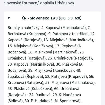
slovenské formace," doplnila Urbánková.
ČR - Slovensko 19:3 (8:0, 5:3, 6:0)
Branky a nahrávky: 4. Kapcová (Martináková), 7.
Beránková (Krupnová), 9. Ratajová z tr. střílení, 12.
Kapcová (Ratajová), 13. Mlejnková (Martináková),
15. Mlejnková (Koníčková), 17. Řepková (A.
Bočanová), 18. Mlejnková (Martináková), 23.
Urbánková (Ratajová), 26. Urbánková (Ratajová),
30. Kapcová (Martináková), 30. Plášková (A.
Bočanová), 39. Mlejnková (Koníčková), 48.
Šupáková (Řepková), 52. Ratajová (Krupnová), 56.
Krupnová (Ratajová), 57. Mlejnková (Martináková),
58. Plášková (Kubečková), 60. Urbánková
(Ratajová) - 24. Ďuríková, 29. K. Hudáková
(Šidlová), 30. P. Hudáková (M. Šponiarová).