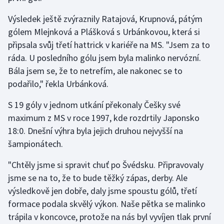
Výsledek ještě zvýraznily Ratajová, Krupnová, pátým
gólem Mlejnková a Plášková s Urbánkovou, která si
připsala svůj třetí hattrick v kariéře na MS. "Jsem za to
ráda. U posledního gólu jsem byla malinko nervózní.
Bála jsem se, že to netrefím, ale nakonec se to
podařilo," řekla Urbánková.
S 19 góly v jednom utkání překonaly Češky své
maximum z MS v roce 1997, kde rozdrtily Japonsko
18:0. Dnešní výhra byla jejich druhou nejvyšší na
šampionátech.
"Chtěly jsme si spravit chuť po Švédsku. Připravovaly
jsme se na to, že to bude těžký zápas, derby. Ale
výsledkově jen dobře, daly jsme spoustu gólů, třetí
formace podala skvělý výkon. Naše pětka se malinko
trápila v koncovce, protože na nás byl vyvíjen tlak první