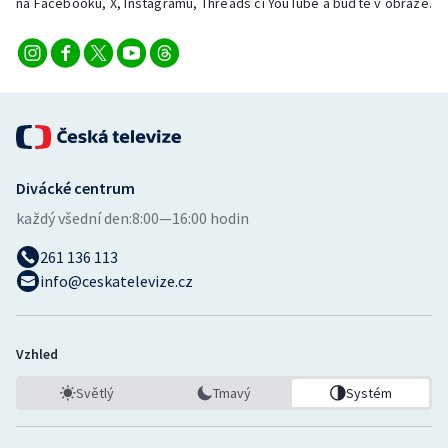
na Facebooku, X, Instagramu, Threads či YouTube a buďte v obraze.
Divácké centrum
každý všední den:
8:00—16:00 hodin
261 136 113
info@ceskatelevize.cz
Vzhled
Světlý
Tmavý
Systém