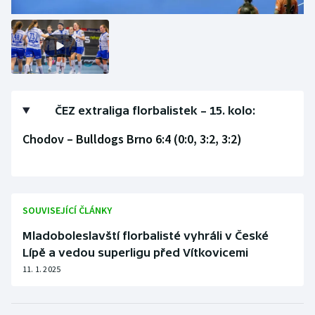
Olympijské hry
Parasport
Plavání
ČEZ extraliga florbalistek – 15. kolo:
Plážový volejbal
Chodov – Bulldogs Brno 6:4 (0:0, 3:2, 3:2)
Ragby
Rychlobruslení
SOUVISEJÍCÍ ČLÁNKY
Rychlostní kanoistika
Mladoboleslavští florbalisté vyhráli v České
Lípě a vedou superligu před Vítkovicemi
Short track
11. 1. 2025
Sportovní střelba