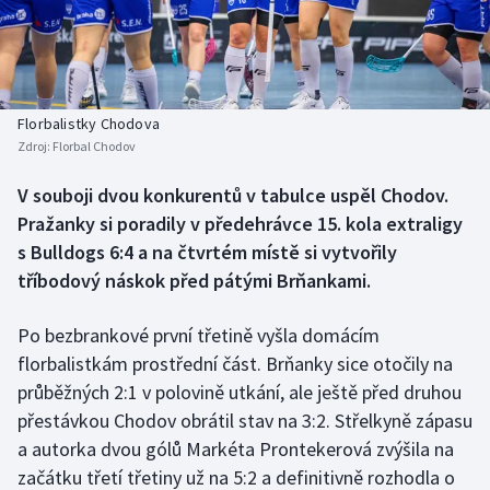
Baseball a softbal
Soutěže
Basketbal
Historické návraty
Biatlon
Aplikace ČT sport
Florbalistky Chodova
Zdroj:
Florbal Chodov
Boby a skeleton
AZ kvíz
V souboji dvou konkurentů v tabulce uspěl Chodov.
Pražanky si poradily v předehrávce 15. kola extraligy
Box
s Bulldogs 6:4 a na čtvrtém místě si vytvořily
Curling
tříbodový náskok před pátými Brňankami.
Dostihy
Po bezbrankové první třetině vyšla domácím
florbalistkám prostřední část. Brňanky sice otočily na
Florbal
průběžných 2:1 v polovině utkání, ale ještě před druhou
přestávkou Chodov obrátil stav na 3:2. Střelkyně zápasu
Futsal
a autorka dvou gólů Markéta Prontekerová zvýšila na
začátku třetí třetiny už na 5:2 a definitivně rozhodla o
Golf