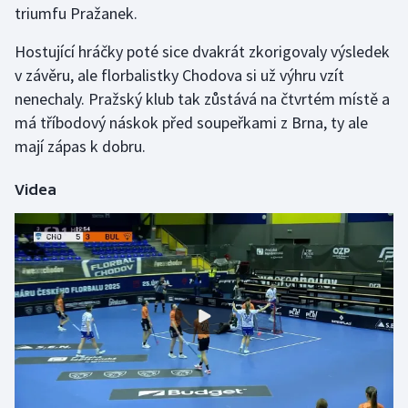
triumfu Pražanek.
Gymnastika
Hostující hráčky poté sice dvakrát zkorigovaly výsledek
v závěru, ale florbalistky Chodova si už výhru vzít
Házená
nenechaly. Pražský klub tak zůstává na čtvrtém místě a
má tříbodový náskok před soupeřkami z Brna, ty ale
Jezdectví
mají zápas k dobru.
Judo
Videa
Krasobruslení
Lezení
Lyže a snowboard
Moderní pětiboj
Motorsport