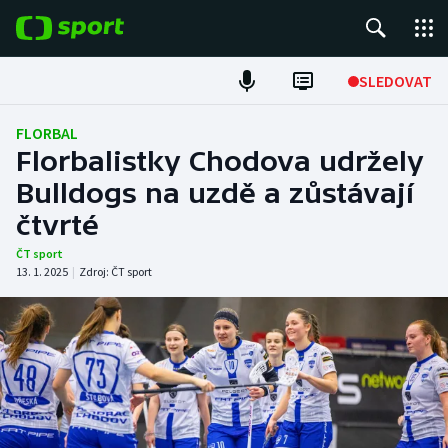
POPULÁRNÍ
SLEDOVAT
Fotbal
FLORBAL
Florbalistky Chodova udržely
Hokej
Bulldogs na uzdě a zůstávají
čtvrté
Tenis
ČT sport
Atletika
13. 1. 2025
|
Zdroj:
ČT sport
Cyklistika
DALŠÍ SPORTY
Americký fotbal
NEPŘEHLÉDNĚTE