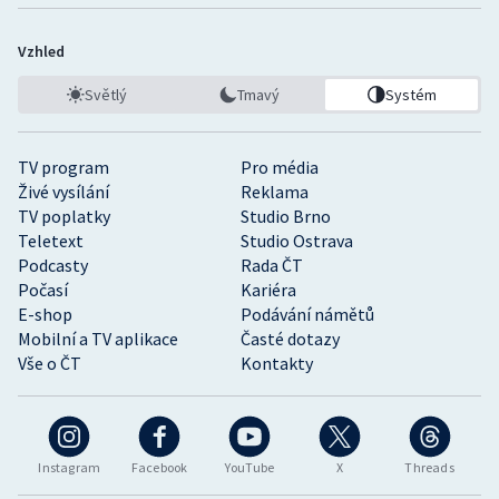
Vzhled
Světlý
Tmavý
Systém
TV program
Pro média
Živé vysílání
Reklama
TV poplatky
Studio Brno
Teletext
Studio Ostrava
Podcasty
Rada ČT
Počasí
Kariéra
E-shop
Podávání námětů
Mobilní a TV aplikace
Časté dotazy
Vše o ČT
Kontakty
Instagram
Facebook
YouTube
X
Threads