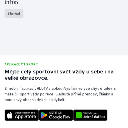
ŠTÍTKY
Stolní tenis
Florbal
Triatlon
Veslování
Vodní slalom
Volejbal
APLIKACE ČT SPORT
Mějte celý sportovní svět vždy u sebe i na
Ostatní
velké obrazovce.
S mobilní aplikací, HbbTV a apkou iVysílání ve své chytré televizi
máte ČT sport vždy po ruce. Sledujte přímé přenosy, články a
bonusový obsah kdekoli a kdykoli.