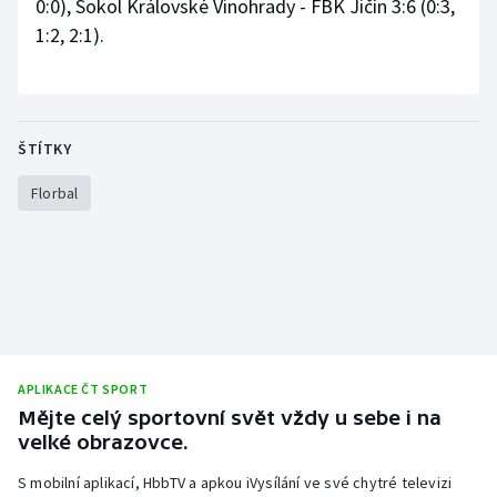
0:0), Sokol Královské Vinohrady - FBK Jičín 3:6 (0:3,
Stolní tenis
1:2, 2:1).
Triatlon
Veslování
ŠTÍTKY
Vodní slalom
Florbal
Volejbal
Ostatní
APLIKACE ČT SPORT
Mějte celý sportovní svět vždy u sebe i na
velké obrazovce.
S mobilní aplikací, HbbTV a apkou iVysílání ve své chytré televizi