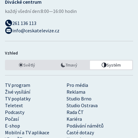
Divácké centrum
každý všední den:
8:00—16:00 hodin
261 136 113
info@ceskatelevize.cz
Vzhled
Světlý
Tmavý
Systém
TV program
Pro média
Živé vysílání
Reklama
TV poplatky
Studio Brno
Teletext
Studio Ostrava
Podcasty
Rada ČT
Počasí
Kariéra
E-shop
Podávání námětů
Mobilní a TV aplikace
Časté dotazy