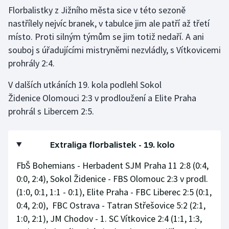
Florbalistky z Jižního města sice v této sezoně
Olympijské hry
nastřílely nejvíc branek, v tabulce jim ale patří až třetí
místo. Proti silným týmům se jim totiž nedaří. A ani
Parasport
souboj s úřadujícími mistryněmi nezvládly, s Vítkovicemi
prohrály 2:4.
Plavání
V dalších utkáních 19. kola podlehl Sokol
Plážový volejbal
Židenice Olomouci 2:3 v prodloužení a Elite Praha
prohrál s Libercem 2:5.
Ragby
Rychlobruslení
Extraliga florbalistek - 19. kolo
Rychlostní kanoistika
FbŠ Bohemians - Herbadent SJM Praha 11 2:8 (0:4,
0:0, 2:4), Sokol Židenice - FBS Olomouc 2:3 v prodl.
Short track
(1:0, 0:1, 1:1 - 0:1), Elite Praha - FBC Liberec 2:5 (0:1,
0:4, 2:0), FBC Ostrava - Tatran Střešovice 5:2 (2:1,
Sportovní střelba
1:0, 2:1), JM Chodov - 1. SC Vítkovice 2:4 (1:1, 1:3,