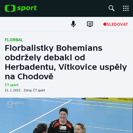
POPULÁRNÍ
SLEDOVAT
Fotbal
FLORBAL
Florbalistky Bohemians
Hokej
obdržely debakl od
Herbadentu, Vítkovice uspěly
Tenis
na Chodově
Atletika
ČT sport
31. 1. 2015
|
Zdroj:
ČT sport
Cyklistika
DALŠÍ SPORTY
Americký fotbal
NEPŘEHLÉDNĚTE