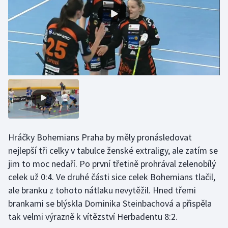
Gymnastika
Házená
Jezdectví
Judo
Krasobruslení
Hráčky Bohemians Praha by měly pronásledovat
Lezení
nejlepší tři celky v tabulce ženské extraligy, ale zatím se
jim to moc nedaří. Po první třetině prohrával zelenobílý
Lyže a snowboard
celek už 0:4. Ve druhé části sice celek Bohemians tlačil,
ale branku z tohoto nátlaku nevytěžil. Hned třemi
Moderní pětiboj
brankami se blýskla Dominika Steinbachová a přispěla
tak velmi výrazně k vítězství Herbadentu 8:2.
Motorsport