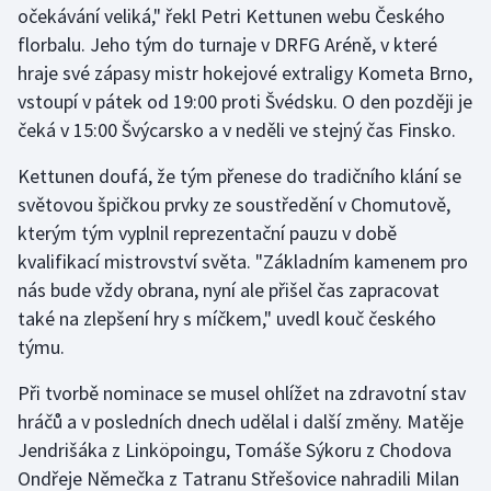
očekávání veliká," řekl Petri Kettunen webu Českého
florbalu. Jeho tým do turnaje v DRFG Aréně, v které
Gymnastika
hraje své zápasy mistr hokejové extraligy Kometa Brno,
vstoupí v pátek od 19:00 proti Švédsku. O den později je
Házená
čeká v 15:00 Švýcarsko a v neděli ve stejný čas Finsko.
Jezdectví
Kettunen doufá, že tým přenese do tradičního klání se
světovou špičkou prvky ze soustředění v Chomutově,
Judo
kterým tým vyplnil reprezentační pauzu v době
kvalifikací mistrovství světa. "Základním kamenem pro
Krasobruslení
nás bude vždy obrana, nyní ale přišel čas zapracovat
Lezení
také na zlepšení hry s míčkem," uvedl kouč českého
týmu.
Lyže a snowboard
Při tvorbě nominace se musel ohlížet na zdravotní stav
Moderní pětiboj
hráčů a v posledních dnech udělal i další změny. Matěje
Jendrišáka z Linköpoingu, Tomáše Sýkoru z Chodova
Motorsport
Ondřeje Němečka z Tatranu Střešovice nahradili Milan