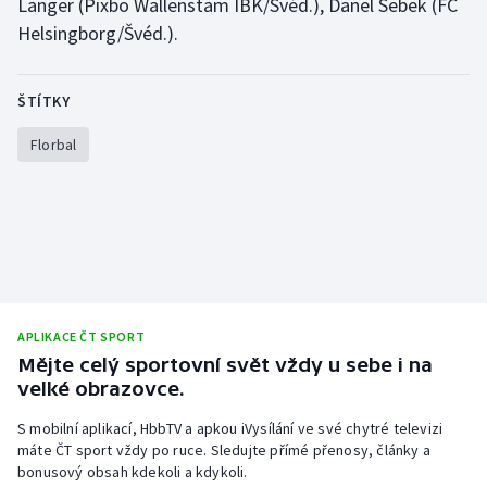
Langer (Pixbo Wallenstam IBK/Švéd.), Danel Šebek (FC
Helsingborg/Švéd.).
ŠTÍTKY
Florbal
APLIKACE ČT SPORT
Mějte celý sportovní svět vždy u sebe i na
velké obrazovce.
S mobilní aplikací, HbbTV a apkou iVysílání ve své chytré televizi
máte ČT sport vždy po ruce. Sledujte přímé přenosy, články a
bonusový obsah kdekoli a kdykoli.