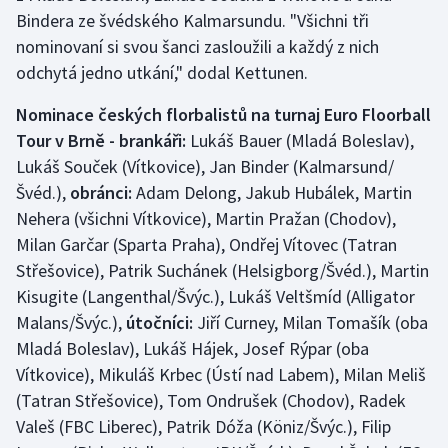
Stolní tenis
Bindera ze švédského Kalmarsundu. "Všichni tři
nominovaní si svou šanci zasloužili a každý z nich
Triatlon
odchytá jedno utkání," dodal Kettunen.
Veslování
Nominace českých florbalistů na turnaj Euro Floorball
Tour v Brně - brankáři:
Lukáš Bauer (Mladá Boleslav),
Vodní slalom
Lukáš Souček (Vítkovice), Jan Binder (Kalmarsund/
Švéd.),
obránci:
Adam Delong, Jakub Hubálek, Martin
Volejbal
Nehera (všichni Vítkovice), Martin Pražan (Chodov),
Milan Garčar (Sparta Praha), Ondřej Vítovec (Tatran
Ostatní
Střešovice), Patrik Suchánek (Helsigborg/Švéd.), Martin
Kisugite (Langenthal/Švýc.), Lukáš Veltšmíd (Alligator
Malans/Švýc.),
útočníci:
Jiří Curney, Milan Tomašík (oba
Mladá Boleslav), Lukáš Hájek, Josef Rýpar (oba
Vítkovice), Mikuláš Krbec (Ústí nad Labem), Milan Meliš
(Tatran Střešovice), Tom Ondrušek (Chodov), Radek
Valeš (FBC Liberec), Patrik Dóža (Köniz/Švýc.), Filip