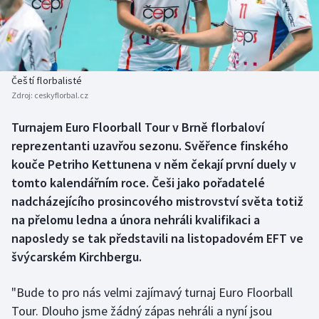
Baseball a softbal
Soutěže
Basketbal
Historické návraty
Biatlon
Aplikace ČT sport
Čeští florbalisté
Zdroj:
ceskyflorbal.cz
Boby a skeleton
AZ kvíz
Turnajem Euro Floorball Tour v Brně florbaloví
reprezentanti uzavřou sezonu. Svěřence finského
Box
kouče Petriho Kettunena v něm čekají první duely v
Curling
tomto kalendářním roce. Češi jako pořadatelé
nadcházejícího prosincového mistrovství světa totiž
Dostihy
na přelomu ledna a února nehráli kvalifikaci a
naposledy se tak představili na listopadovém EFT ve
Florbal
švýcarském Kirchbergu.
Futsal
"Bude to pro nás velmi zajímavý turnaj Euro Floorball
Tour. Dlouho jsme žádný zápas nehráli a nyní jsou
Golf