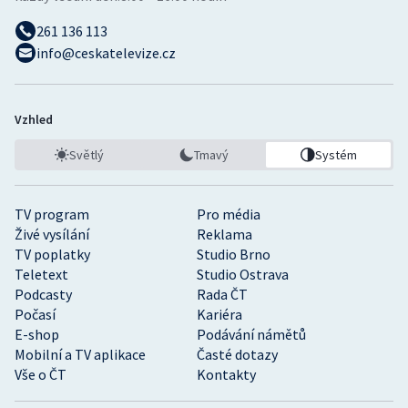
261 136 113
info@ceskatelevize.cz
Vzhled
Světlý
Tmavý
Systém
TV program
Pro média
Živé vysílání
Reklama
TV poplatky
Studio Brno
Teletext
Studio Ostrava
Podcasty
Rada ČT
Počasí
Kariéra
E-shop
Podávání námětů
Mobilní a TV aplikace
Časté dotazy
Vše o ČT
Kontakty