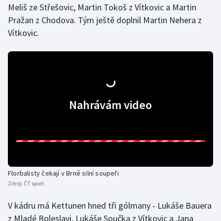
Meliš ze Střešovic, Martin Tokoš z Vítkovic a Martin
Olympijské hry
Pražan z Chodova. Tým ještě doplnil Martin Nehera z
Vítkovic.
Parasport
Plavání
Plážový volejbal
Nahrávám video
Ragby
Rychlobruslení
Rychlostní kanoistika
Florbalisty čekají v Brně silní soupeři
Short track
Zdroj:
ČT sport
Sportovní střelba
V kádru má Kettunen hned tři gólmany - Lukáše Bauera
z Mladé Boleslavi, Lukáše Součka z Vítkovic a Jana