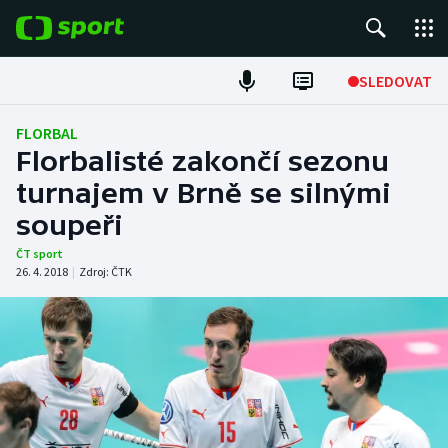
POPULÁRNÍ
SLEDOVAT
Fotbal
FLORBAL
Florbalisté zakončí sezonu
Hokej
turnajem v Brně se silnými
soupeři
Tenis
ČT sport
Atletika
26. 4. 2018
|
Zdroj:
ČTK
Cyklistika
DALŠÍ SPORTY
Americký fotbal
NEPŘEHLÉDNĚTE