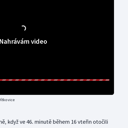
Nahrávám video
Vítkovice
ině, když ve 46. minutě během 16 vteřin otočili