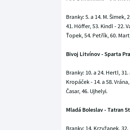
Branky: 5. a 14. M. Šimek, 
41. Höffer, 53. Kindl - 22. 
Ťopek, 54. Petřík, 60. Mart
Bivoj Litvínov - Sparta Prah
Branky: 10. a 24. Hertl, 31.
Kropáček - 14. a 58. Vrána,
Časar, 46. Ujhelyi.
Mladá Boleslav - Tatran Stř
Branky: 14. Krzyžanek, 32. Pl