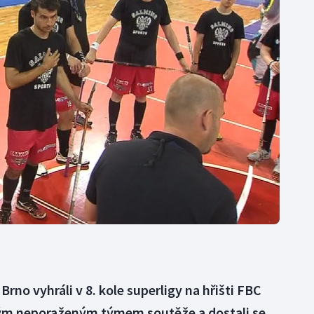
Moderní pětiboj
Triatlon
Motorsport
Veslování
Olympijské hry
Vodní slalom
Parasport
Volejbal
Plavání
Ostatní
Plážový volejbal
Brno vyhráli v 8. kole superligy na hřišti FBC
iným neporaženým týmem soutěže a dostali se