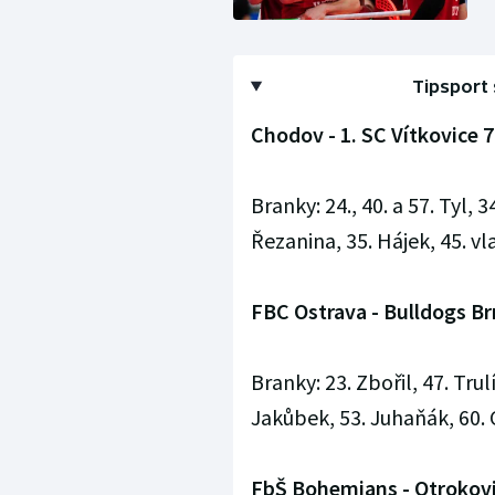
Tipsport s
Chodov - 1. SC Vítkovice 7:
Branky: 24., 40. a 57. Tyl, 3
Řezanina, 35. Hájek, 45. vla
FBC Ostrava - Bulldogs Brno
Branky: 23. Zbořil, 47. Trulí
Jakůbek, 53. Juhaňák, 60. 
FbŠ Bohemians - Otrokovice