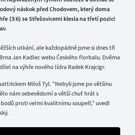
obodový náskok před Chodovem, který doma
hře (3:6) se Střešovicemi klesla na třetí pozici
av.
těžších utkání, ale každopádně jsme si dnes tři
ér Brna Jan Kadlec webu Českého florbalu. Dvěma
ílel na výhře nového lídra Radek Krajcigr.
attrickem Miloš Tyl. "Nebyli jsme po většinu
lo nám sebevědomí a větší chuť hrát s
í bodů proti velmi kvalitnímu soupeři," uvedl
ský.