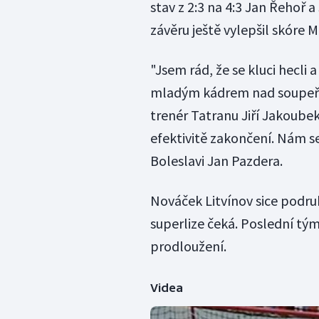
stav z 2:3 na 4:3 Jan Řehoř a 
závěru ještě vylepšil skóre M
"Jsem rád, že se kluci hecli 
mladým kádrem nad soupeřem, 
trenér Tatranu Jiří Jakoubek
efektivitě zakončení. Nám s
Boleslavi Jan Pazdera.
Nováček Litvínov sice podru
superlize čeká. Poslední tý
prodloužení.
Videa