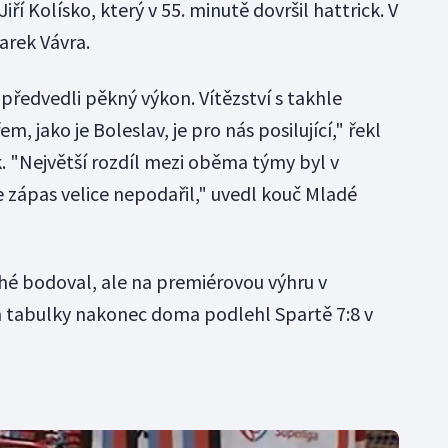
Jiří Kolísko, který v 55. minutě dovršil hattrick. V
arek Vávra.
a předvedli pěkný výkon. Vítězství s takhle
jako je Boleslav, je pro nás posilující," řekl
. "Největší rozdíl mezi oběma týmy byl v
e zápas velice nepodařil," uvedl kouč Mladé
hé bodoval, ale na premiérovou výhru v
m tabulky nakonec doma podlehl Spartě 7:8 v