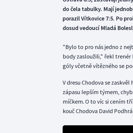
do čela tabulky. Mají jedn
porazil Vítkovice 7:5. Po pro
dosud vedoucí Mladá Bolesl
"Bylo to pro nás jedno z nej
body zasloužili," řekl tren
góly včetně vítězného se pod
V dresu Chodova se zaskvěl h
zápasu lepším týmem, chybě
míčkem. O to víc si cením tř
kouč Chodova David Podhrá