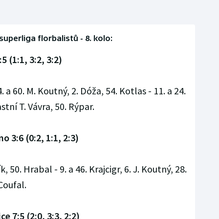
uperliga florbalistů - 8. kolo:
5 (1:1, 3:2, 3:2)
4. a 60. M. Koutný, 2. Dóža, 54. Kotlas - 11. a 24.
stní T. Vávra, 50. Rýpar.
 3:6 (0:2, 1:1, 2:3)
k, 50. Hrabal - 9. a 46. Krajcigr, 6. J. Koutný, 28.
Coufal.
 7:5 (2:0, 3:3, 2:2)