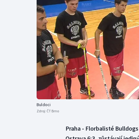
Curling
Dostihy
Florbal
Futsal
Golf
Gymnastika
Buldoci
Zdroj:
ČT Brno
Praha - Florbalisté Bulldogs 
Ostrava 6:3, zůstávají jed