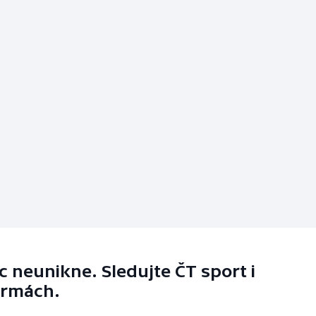
 neunikne. Sledujte ČT sport i
ormách.