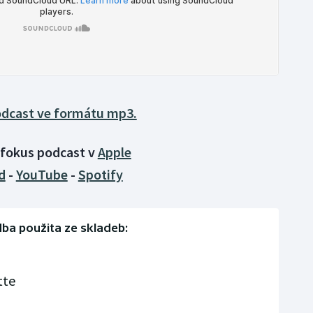
podcast ve formátu mp3.
o fokus podcast v
Apple
d
-
YouTube
-
Spotify
ba použita ze skladeb:
tte