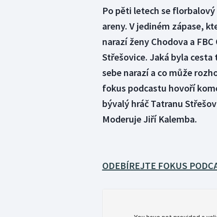
Po pěti letech se florbalový
areny. V jediném zápase, kt
narazí ženy Chodova a FBC 
Střešovice. Jaká byla cesta 
sebe narazí a co může rozh
fokus podcastu hovoří kome
bývalý hráč Tatranu Střešovi
Moderuje Jiří Kalemba.
ODEBÍREJTE FOKUS PODCA