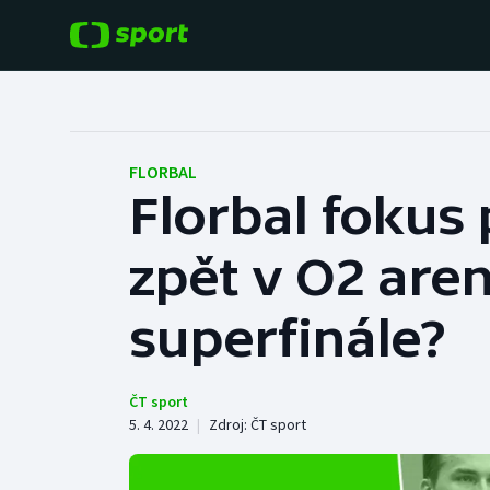
POPULÁRNÍ
DALŠÍ SPORTY
Fotbal
Americký fotbal
FLORBAL
Florbal fokus p
Hokej
Baseball a softbal
zpět v O2 aren
Tenis
Basketbal
Atletika
superfinále?
Biatlon
Cyklistika
Boby a skeleton
ČT sport
5. 4. 2022
|
Zdroj:
ČT sport
Box