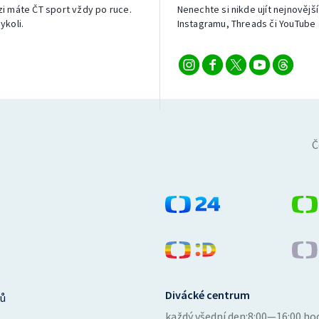
izi máte ČT sport vždy po ruce.
Nenechte si nikde ujít nejnovější
ykoli.
Instagramu, Threads či YouTube 
Č
Divácké centrum
ů
každý všední den:
8:00—16:00 ho