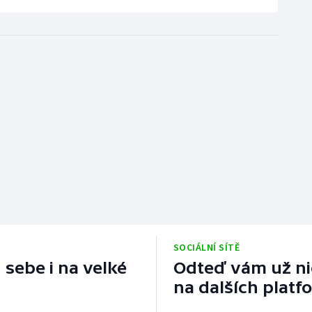
SOCIÁLNÍ SÍTĚ
 sebe i na velké
Odteď vám už nic
na dalších platf