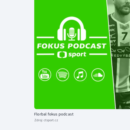
Curling
Dostihy
Florbal
Futsal
Golf
Gymnastika
Florbal fokus podcast
Zdroj:
ctsport.cz