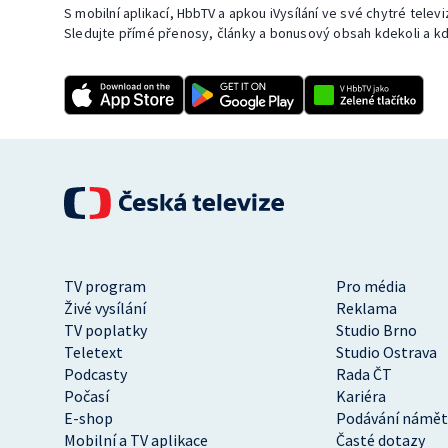
S mobilní aplikací, HbbTV a apkou iVysílání ve své chytré telev
Sledujte přímé přenosy, články a bonusový obsah kdekoli a kd
TV program
Pro média
Živé vysílání
Reklama
TV poplatky
Studio Brno
Teletext
Studio Ostrava
Podcasty
Rada ČT
Počasí
Kariéra
E-shop
Podávání námět
Mobilní a TV aplikace
Časté dotazy