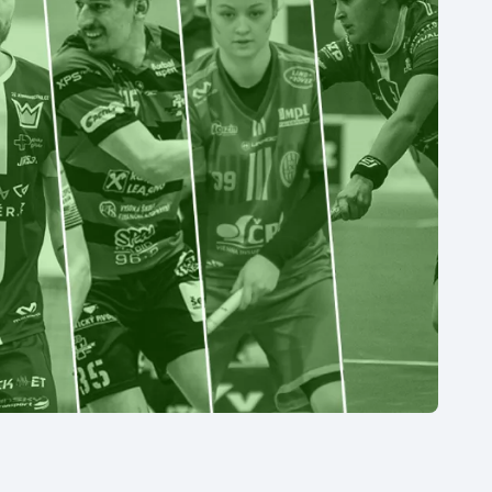
Moderní pětiboj
Triatlon
Motorsport
Veslování
Olympijské hry
Vodní slalom
Parasport
Volejbal
Plavání
Ostatní
Plážový volejbal