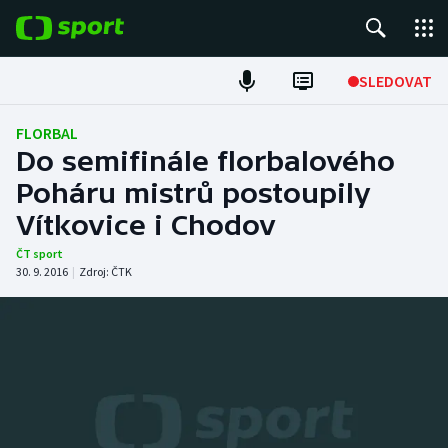
POPULÁRNÍ
SLEDOVAT
Fotbal
FLORBAL
Do semifinále florbalového
Hokej
Poháru mistrů postoupily
Vítkovice i Chodov
Tenis
ČT sport
Atletika
30. 9. 2016
|
Zdroj:
ČTK
Cyklistika
DALŠÍ SPORTY
Americký fotbal
NEPŘEHLÉDNĚTE