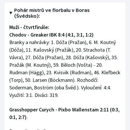
Stolní tenis
Pohár mistrů ve florbalu v Boras
(Švédsko):
Triatlon
Muži - čtvrtfinále:
Veslování
Chodov - Greaker IBK 8:4 (4:1, 3:1, 1:2)
Branky a nahrávky: 1. Dóža (Pražan), 6. M. Koutný
Vodní slalom
(Dóža), 11. Kašovský (Pražák), 20. Strachota (T.
Vávra), 27. Dóža (Pražan), 28. Dóža (Kašovský), 35.
Volejbal
Pražák (M. Koutný), 59. Běloch (Vošta) - 20.
Rudman (Hägg), 23. Kvisvik (Rudman), 46. Klefbeck
Ostatní
(Torp), 50. Larsen (Böckmann). Rozhodčí:
Soderman, Boström (oba Švéd.). Vyloučení: 4:4.
Využití: 3:1. Diváci: 319.
Grasshopper Curych - Pixbo Wallenstam 2:11 (0:3,
0:1, 2:7)
.