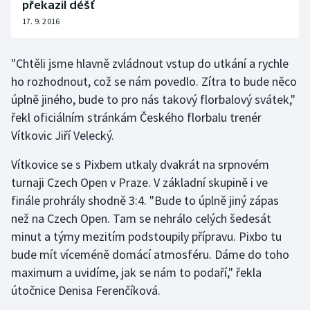
překazil déšť
Olympijské hry
17. 9. 2016
Parasport
"Chtěli jsme hlavně zvládnout vstup do utkání a rychle
ho rozhodnout, což se nám povedlo. Zítra to bude něco
Plavání
úplně jiného, bude to pro nás takový florbalový svátek,"
řekl oficiálním stránkám Českého florbalu trenér
Plážový volejbal
Vítkovic Jiří Velecký.
Ragby
Vítkovice se s Pixbem utkaly dvakrát na srpnovém
turnaji Czech Open v Praze. V základní skupině i ve
Rychlobruslení
finále prohrály shodně 3:4. "Bude to úplně jiný zápas
než na Czech Open. Tam se nehrálo celých šedesát
Rychlostní kanoistika
minut a týmy mezitím podstoupily přípravu. Pixbo tu
bude mít víceméně domácí atmosféru. Dáme do toho
Short track
maximum a uvidíme, jak se nám to podaří," řekla
Sportovní střelba
útočnice Denisa Ferenčíková.