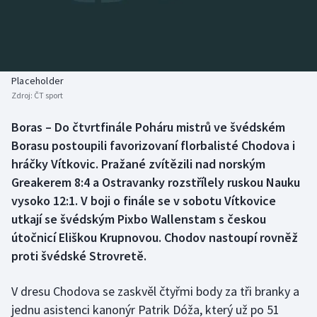
Baseball a softbal
Soutěže
Basketbal
Historické návraty
Biatlon
Aplikace ČT sport
Placeholder
Zdroj:
ČT sport
Boby a skeleton
AZ kvíz
Boras – Do čtvrtfinále Poháru mistrů ve švédském
Borasu postoupili favorizovaní florbalisté Chodova i
Box
hráčky Vítkovic. Pražané zvítězili nad norským
Curling
Greakerem 8:4 a Ostravanky rozstřílely ruskou Nauku
vysoko 12:1. V boji o finále se v sobotu Vítkovice
Dostihy
utkají se švédským Pixbo Wallenstam s českou
útočnicí Eliškou Krupnovou. Chodov nastoupí rovněž
Florbal
proti švédské Strovretě.
Futsal
V dresu Chodova se zaskvěl čtyřmi body za tři branky a
jednu asistenci kanonýr Patrik Dóža, který už po 51
Golf