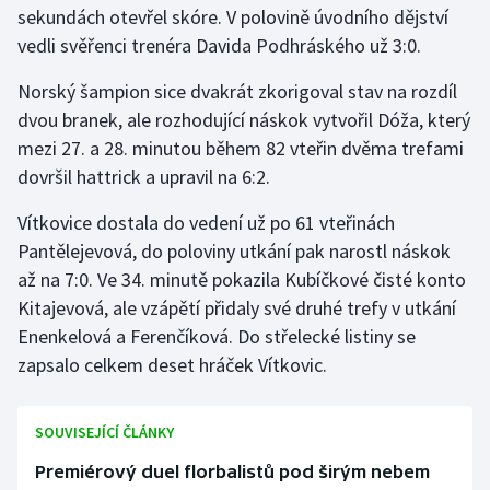
sekundách otevřel skóre. V polovině úvodního dějství
vedli svěřenci trenéra Davida Podhráského už 3:0.
Gymnastika
Norský šampion sice dvakrát zkorigoval stav na rozdíl
Házená
dvou branek, ale rozhodující náskok vytvořil Dóža, který
mezi 27. a 28. minutou během 82 vteřin dvěma trefami
Jezdectví
dovršil hattrick a upravil na 6:2.
Judo
Vítkovice dostala do vedení už po 61 vteřinách
Pantělejevová, do poloviny utkání pak narostl náskok
Krasobruslení
až na 7:0. Ve 34. minutě pokazila Kubíčkové čisté konto
Kitajevová, ale vzápětí přidaly své druhé trefy v utkání
Lezení
Enenkelová a Ferenčíková. Do střelecké listiny se
zapsalo celkem deset hráček Vítkovic.
Lyže a snowboard
Moderní pětiboj
SOUVISEJÍCÍ ČLÁNKY
Motorsport
Premiérový duel florbalistů pod širým nebem