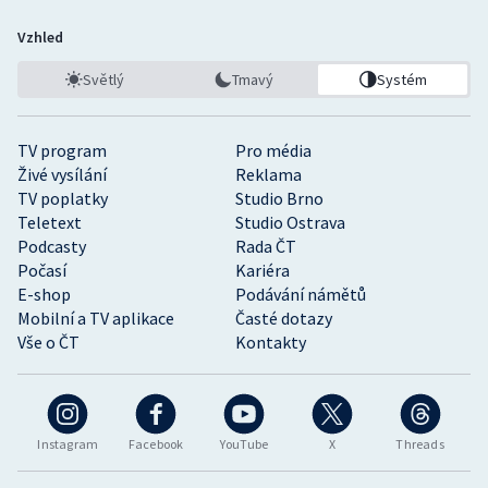
Vzhled
Světlý
Tmavý
Systém
TV program
Pro média
Živé vysílání
Reklama
TV poplatky
Studio Brno
Teletext
Studio Ostrava
Podcasty
Rada ČT
Počasí
Kariéra
E-shop
Podávání námětů
Mobilní a TV aplikace
Časté dotazy
Vše o ČT
Kontakty
Instagram
Facebook
YouTube
X
Threads