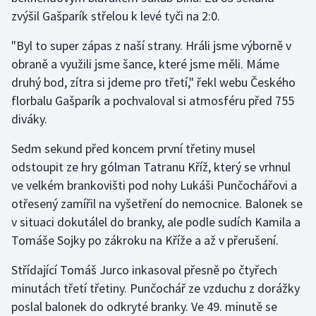
zvýšil Gašparík střelou k levé tyči na 2:0.
Olympijské hry
"Byl to super zápas z naší strany. Hráli jsme výborně v
Parasport
obraně a využili jsme šance, které jsme měli. Máme
druhý bod, zítra si jdeme pro třetí," řekl webu Českého
Plavání
florbalu Gašparík a pochvaloval si atmosféru před 755
diváky.
Plážový volejbal
Sedm sekund před koncem první třetiny musel
Ragby
odstoupit ze hry gólman Tatranu Kříž, který se vrhnul
ve velkém brankovišti pod nohy Lukáši Punčochářovi a
Rychlobruslení
otřesený zamířil na vyšetření do nemocnice. Balonek se
v situaci dokutálel do branky, ale podle sudích Kamila a
Rychlostní kanoistika
Tomáše Sojky po zákroku na Kříže a až v přerušení.
Short track
Střídající Tomáš Jurco inkasoval přesně po čtyřech
minutách třetí třetiny. Punčochář ze vzduchu z dorážky
Sportovní střelba
poslal balonek do odkryté branky. Ve 49. minutě se