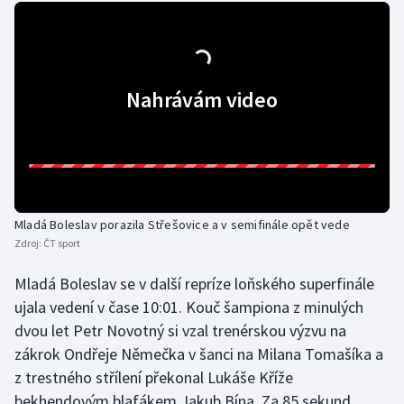
Gymnastika
Házená
Nahrávám video
Jezdectví
Judo
Krasobruslení
Mladá Boleslav porazila Střešovice a v semifinále opět vede
Zdroj:
ČT sport
Lezení
Mladá Boleslav se v další repríze loňského superfinále
Lyže a snowboard
ujala vedení v čase 10:01. Kouč šampiona z minulých
dvou let Petr Novotný si vzal trenérskou výzvu na
Moderní pětiboj
zákrok Ondřeje Němečka v šanci na Milana Tomašíka a
z trestného střílení překonal Lukáše Kříže
Motorsport
bekhendovým blafákem Jakub Bína. Za 85 sekund