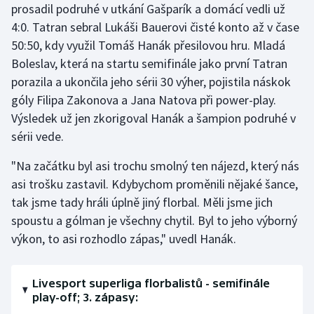
prosadil podruhé v utkání Gašparík a domácí vedli už
Stolní tenis
4:0. Tatran sebral Lukáši Bauerovi čisté konto až v čase
Triatlon
50:50, kdy využil Tomáš Hanák přesilovou hru. Mladá
Boleslav, která na startu semifinále jako první Tatran
Veslování
porazila a ukončila jeho sérii 30 výher, pojistila náskok
góly Filipa Zakonova a Jana Natova při power-play.
Vodní slalom
Výsledek už jen zkorigoval Hanák a šampion podruhé v
sérii vede.
Volejbal
"Na začátku byl asi trochu smolný ten nájezd, který nás
Ostatní
asi trošku zastavil. Kdybychom proměnili nějaké šance,
tak jsme tady hráli úplně jiný florbal. Měli jsme jich
spoustu a gólman je všechny chytil. Byl to jeho výborný
výkon, to asi rozhodlo zápas," uvedl Hanák.
Livesport superliga florbalistů - semifinále
play-off; 3. zápasy: