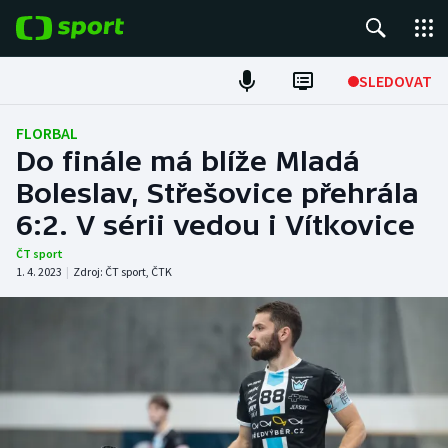
POPULÁRNÍ
SLEDOVAT
Fotbal
FLORBAL
Do finále má blíže Mladá
Hokej
Boleslav, Střešovice přehrála
6:2. V sérii vedou i Vítkovice
Tenis
ČT sport
Atletika
1. 4. 2023
|
Zdroj:
ČT sport
,
ČTK
Cyklistika
DALŠÍ SPORTY
Americký fotbal
NEPŘEHLÉDNĚTE