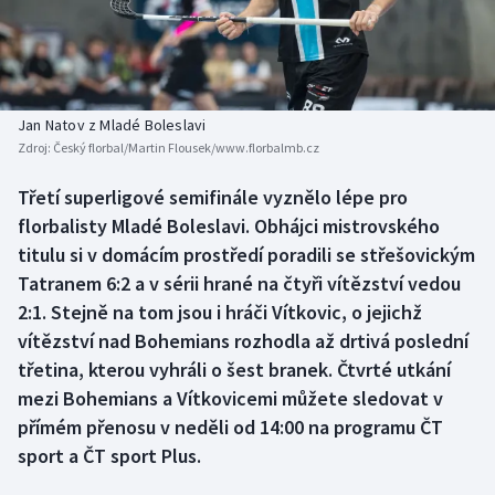
Baseball a softbal
Soutěže
Basketbal
Historické návraty
Biatlon
Aplikace ČT sport
Jan Natov z Mladé Boleslavi
Zdroj:
Český florbal/Martin Flousek/www.florbalmb.cz
Boby a skeleton
AZ kvíz
Třetí superligové semifinále vyznělo lépe pro
florbalisty Mladé Boleslavi. Obhájci mistrovského
Box
titulu si v domácím prostředí poradili se střešovickým
Curling
Tatranem 6:2 a v sérii hrané na čtyři vítězství vedou
2:1. Stejně na tom jsou i hráči Vítkovic, o jejichž
Dostihy
vítězství nad Bohemians rozhodla až drtivá poslední
třetina, kterou vyhráli o šest branek. Čtvrté utkání
Florbal
mezi Bohemians a Vítkovicemi můžete sledovat v
přímém přenosu v neděli od 14:00 na programu ČT
Futsal
sport a ČT sport Plus.
Golf