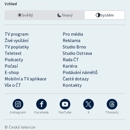
Vzhled
Světlý
Tmavý
Systém
TV program
Pro média
Živé vysílání
Reklama
TV poplatky
Studio Brno
Teletext
Studio Ostrava
Podcasty
Rada ČT
Počasí
Kariéra
E-shop
Podávání námětů
Mobilní a TV aplikace
Časté dotazy
Vše o ČT
Kontakty
Instagram
Facebook
YouTube
X
Threads
© Česká televize