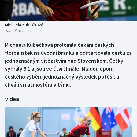
Baseball a softbal
Soutěže
Basketbal
Historické návraty
Michaela Kubečková
Zdroj:
ČTK / Profimedia
Biatlon
Aplikace ČT sport
Michaela Kubečková prolomila čekání českých
Boby a skeleton
AZ kvíz
florbalistek na úvodní branku a odstartovala cestu za
jednoznačným vítězstvím nad Slovenskem. Češky
Box
vyhrály 9:1 a jsou ve čtvrtfinále. Mladou oporu
českého výběru jednoznačný výsledek potěšil a
Curling
chválí si i atmosféru v týmu.
Dostihy
Videa
Florbal
Futsal
Golf