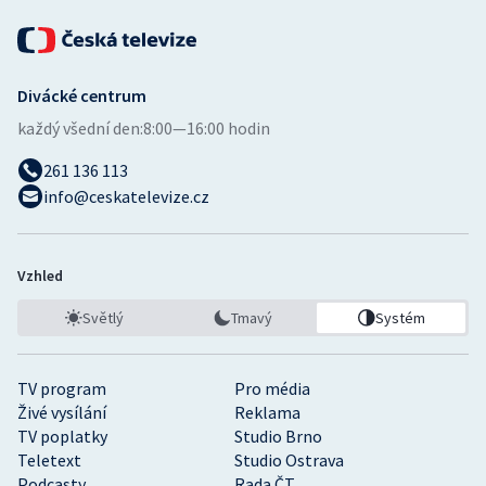
Divácké centrum
každý všední den:
8:00—16:00 hodin
261 136 113
info@ceskatelevize.cz
Vzhled
Světlý
Tmavý
Systém
TV program
Pro média
Živé vysílání
Reklama
TV poplatky
Studio Brno
Teletext
Studio Ostrava
Podcasty
Rada ČT