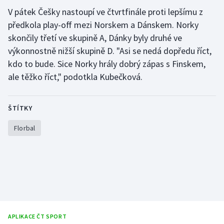
Stolní tenis
V pátek Češky nastoupí ve čtvrtfinále proti lepšímu z
předkola play-off mezi Norskem a Dánskem. Norky
Triatlon
skončily třetí ve skupině A, Dánky byly druhé ve
výkonnostně nižší skupině D. "Asi se nedá dopředu říct,
Veslování
kdo to bude. Sice Norky hrály dobrý zápas s Finskem,
ale těžko říct," podotkla Kubečková.
Vodní slalom
Volejbal
ŠTÍTKY
Ostatní
Florbal
APLIKACE ČT SPORT