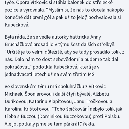
tyče. Opora Vítkovic si stáhla balonek do střelecké
Olympijské hry
pozice a vyrovnala. "Myslím si, že nás to docela nakoplo
konečně dát první gól a pak už to jelo," pochvalovala si
Parasport
Kubečková.
Byla ráda, že se vedle autorky hattricku Anny
Plavání
Brucháčkové prosadilo v týmu šest dalších střelkyň.
Plážový volejbal
"Určitě je to velmi důležité, aby se tady prosadilo tolik z
nás. Dalo nám to dost sebevědomí a budeme tak dál
Ragby
pokračovat," podotkla Kubečková, která je v
jednadvaceti letech už na svém třetím MS.
Rychlobruslení
Ve slovenském týmu má spoluhráčku z Vítkovic
Rychlostní kanoistika
Michaelu Šponiarovou i další čtyři bývalé, Alžbetu
Ďuríkovou, Katarínu Klapitovou, Janu Troškovou a
Short track
Karolínu Krištofovou. "Toho špičkování nebylo tolik jak
třeba s Buczou (Dominikou Buczekovou) proti Polsku.
Sportovní střelba
Ale jo, potkaly jsme se tam párkrát," řekla.