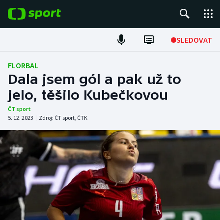
POPULÁRNÍ
SLEDOVAT
Fotbal
FLORBAL
Dala jsem gól a pak už to
Hokej
jelo, těšilo Kubečkovou
Tenis
ČT sport
5. 12. 2023
|
Zdroj:
ČT sport
,
ČTK
Atletika
Cyklistika
DALŠÍ SPORTY
Americký fotbal
NEPŘEHLÉDNĚTE