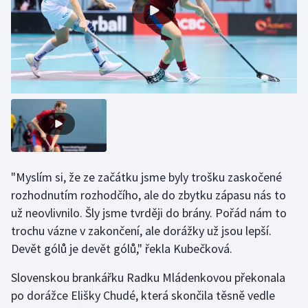
Gymnastika
Házená
Jezdectví
Judo
Krasobruslení
"Myslím si, že ze začátku jsme byly trošku zaskočené
rozhodnutím rozhodčího, ale do zbytku zápasu nás to
Lezení
už neovlivnilo. Šly jsme tvrději do brány. Pořád nám to
trochu vázne v zakončení, ale dorážky už jsou lepší.
Lyže a snowboard
Devět gólů je devět gólů," řekla Kubečková.
Moderní pětiboj
Slovenskou brankářku Radku Mládenkovou překonala
po dorážce Elišky Chudé, která skončila těsně vedle
Motorsport