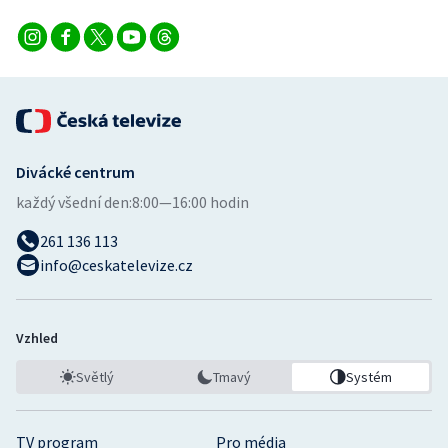
Divácké centrum
každý všední den:
8:00—16:00 hodin
261 136 113
info@ceskatelevize.cz
Vzhled
Světlý
Tmavý
Systém
TV program
Pro média