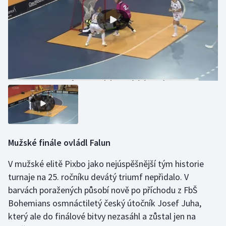
Olympijské hry
Parasport
Plavání
Plážový volejbal
Ragby
Rychlobruslení
Mužské finále ovládl Falun
Rychlostní kanoistika
V mužské elitě Pixbo jako nejúspěšnější tým historie
turnaje na 25. ročníku devátý triumf nepřidalo. V
Short track
barvách poražených působí nově po příchodu z FbŠ
Bohemians osmnáctiletý český útočník Josef Juha,
Sportovní střelba
který ale do finálové bitvy nezasáhl a zůstal jen na