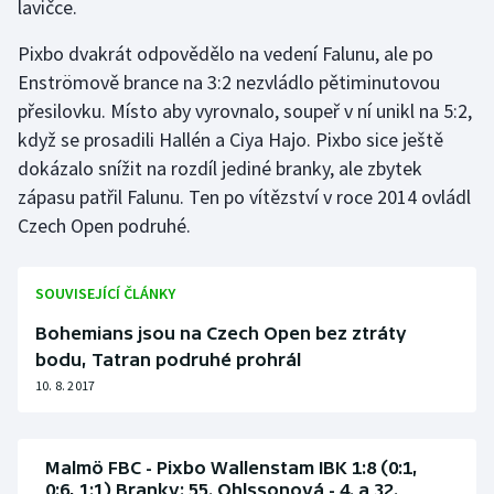
lavičce.
Stolní tenis
Pixbo dvakrát odpovědělo na vedení Falunu, ale po
Triatlon
Enströmově brance na 3:2 nezvládlo pětiminutovou
přesilovku. Místo aby vyrovnalo, soupeř v ní unikl na 5:2,
Veslování
když se prosadili Hallén a Ciya Hajo. Pixbo sice ještě
dokázalo snížit na rozdíl jediné branky, ale zbytek
Vodní slalom
zápasu patřil Falunu. Ten po vítězství v roce 2014 ovládl
Czech Open podruhé.
Volejbal
Ostatní
SOUVISEJÍCÍ ČLÁNKY
Bohemians jsou na Czech Open bez ztráty
bodu, Tatran podruhé prohrál
10. 8. 2017
Malmö FBC - Pixbo Wallenstam IBK 1:8 (0:1,
0:6, 1:1) Branky: 55. Ohlssonová - 4. a 32.