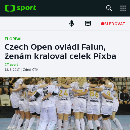
POPULÁRNÍ
SLEDOVAT
Fotbal
FLORBAL
Czech Open ovládl Falun,
Hokej
ženám kraloval celek Pixba
Tenis
ČT sport
13. 8. 2017
|
Zdroj:
ČTK
Atletika
Cyklistika
DALŠÍ SPORTY
Americký fotbal
NEPŘEHLÉDNĚTE