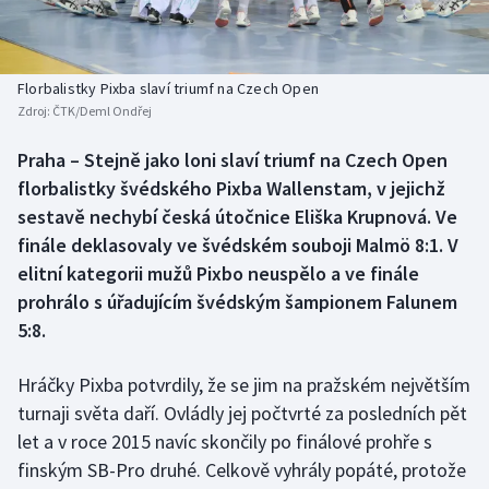
Baseball a softbal
Soutěže
Basketbal
Historické návraty
Florbalistky Pixba slaví triumf na Czech Open
Zdroj:
ČTK/Deml Ondřej
Biatlon
Aplikace ČT sport
Praha – Stejně jako loni slaví triumf na Czech Open
Boby a skeleton
AZ kvíz
florbalistky švédského Pixba Wallenstam, v jejichž
sestavě nechybí česká útočnice Eliška Krupnová. Ve
Box
finále deklasovaly ve švédském souboji Malmö 8:1. V
elitní kategorii mužů Pixbo neuspělo a ve finále
Curling
prohrálo s úřadujícím švédským šampionem Falunem
5:8.
Dostihy
Florbal
Hráčky Pixba potvrdily, že se jim na pražském největším
turnaji světa daří. Ovládly jej počtvrté za posledních pět
Futsal
let a v roce 2015 navíc skončily po finálové prohře s
finským SB-Pro druhé. Celkově vyhrály popáté, protože
Golf