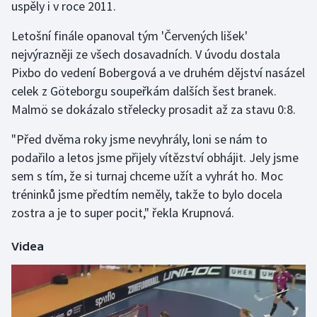
uspěly i v roce 2011.
Gymnastika
Letošní finále opanoval tým 'Červených lišek'
nejvýrazněji ze všech dosavadních. V úvodu dostala
Házená
Pixbo do vedení Bobergová a ve druhém dějství nasázel
celek z Göteborgu soupeřkám dalších šest branek.
Jezdectví
Malmö se dokázalo střelecky prosadit až za stavu 0:8.
Judo
"Před dvěma roky jsme nevyhrály, loni se nám to
podařilo a letos jsme přijely vítězství obhájit. Jely jsme
Krasobruslení
sem s tím, že si turnaj chceme užít a vyhrát ho. Moc
tréninků jsme předtím neměly, takže to bylo docela
Lezení
zostra a je to super pocit," řekla Krupnová.
Lyže a snowboard
Videa
Moderní pětiboj
Motorsport