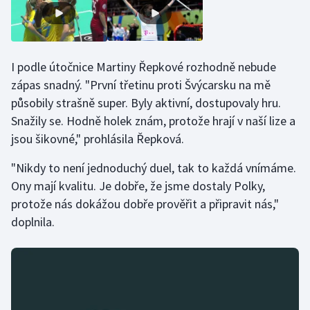
Stolní tenis
Triatlon
I podle útočnice Martiny Řepkové rozhodně nebude
Veslování
zápas snadný. "První třetinu proti Švýcarsku na mě
působily strašně super. Byly aktivní, dostupovaly hru.
Vodní slalom
Snažily se. Hodně holek znám, protože hrají v naší lize a
jsou šikovné," prohlásila Řepková.
Volejbal
"Nikdy to není jednoduchý duel, tak to každá vnímáme.
Ostatní
Ony mají kvalitu. Je dobře, že jsme dostaly Polky,
protože nás dokážou dobře prověřit a připravit nás,"
doplnila.