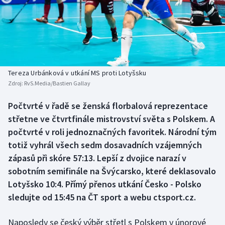
Baseball a softbal
Soutěže
Basketbal
Historické návraty
Biatlon
Aplikace ČT sport
Tereza Urbánková v utkání MS proti Lotyšsku
Boby a skeleton
AZ kvíz
Zdroj:
RvS.Media/Bastien Gallay
Box
Počtvrté v řadě se ženská florbalová reprezentace
střetne ve čtvrtfinále mistrovství světa s Polskem. A
Curling
počtvrté v roli jednoznačných favoritek. Národní tým
totiž vyhrál všech sedm dosavadních vzájemných
Dostihy
zápasů při skóre 57:13. Lepší z dvojice narazí v
sobotním semifinále na Švýcarsko, které deklasovalo
Florbal
Lotyšsko 10:4. Přímý přenos utkání Česko - Polsko
sledujte od 15:45 na ČT sport a webu ctsport.cz.
Futsal
Naposledy se český výběr střetl s Polskem v únorové
Golf