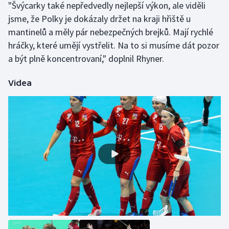
"Švýcarky také nepředvedly nejlepší výkon, ale viděli
Olympijské hry
jsme, že Polky je dokázaly držet na kraji hřiště u
mantinelů a měly pár nebezpečných brejků. Mají rychlé
Parasport
hráčky, které umějí vystřelit. Na to si musíme dát pozor
a být plně koncentrovaní," doplnil Rhyner.
Plavání
Videa
Plážový volejbal
Ragby
Rychlobruslení
Rychlostní kanoistika
Short track
Sportovní střelba