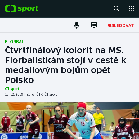
POPULÁRNÍ
SLEDOVAT
Fotbal
FLORBAL
Čtvrtfinálový kolorit na MS.
Hokej
Florbalistkám stojí v cestě k
medailovým bojům opět
Tenis
Polsko
Atletika
ČT sport
13. 12. 2019
|
Zdroj:
ČTK
,
ČT sport
Cyklistika
DALŠÍ SPORTY
Americký fotbal
NEPŘEHLÉDNĚTE