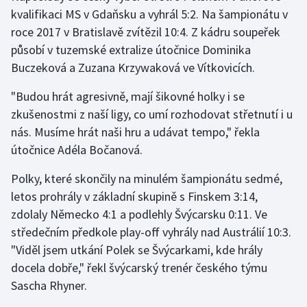
kvalifikaci MS v Gdaňsku a vyhrál 5:2. Na šampionátu v
roce 2017 v Bratislavě zvítězil 10:4. Z kádru soupeřek
Gymnastika
působí v tuzemské extralize útočnice Dominika
Házená
Buczeková a Zuzana Krzywaková ve Vítkovicích.
"Budou hrát agresivně, mají šikovné holky i se
Jezdectví
zkušenostmi z naší ligy, co umí rozhodovat střetnutí i u
Judo
nás. Musíme hrát naši hru a udávat tempo," řekla
útočnice Adéla Bočanová.
Krasobruslení
Polky, které skončily na minulém šampionátu sedmé,
letos prohrály v základní skupině s Finskem 3:14,
Lezení
zdolaly Německo 4:1 a podlehly Švýcarsku 0:11. Ve
Lyže a snowboard
středečním předkole play-off vyhrály nad Austrálií 10:3.
"Viděl jsem utkání Polek se Švýcarkami, kde hrály
Moderní pětiboj
docela dobře," řekl švýcarský trenér českého týmu
Sascha Rhyner.
Motorsport