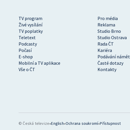
TV program
Pro média
Živé vysílání
Reklama
TV poplatky
Studio Brno
Teletext
Studio Ostrava
Podcasty
Rada ČT
Počasí
Kariéra
E-shop
Podávání námět
Mobilní a TV aplikace
Časté dotazy
Vše o ČT
Kontakty
•
•
•
© Česká televize
English
Ochrana soukromí
Přístupnost