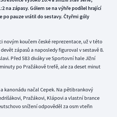
1:2 na zápasy. Gólem se na výhře podílel hrající
e po pauze vrátil do sestavy. Čtyřmi góly
inci novým koučem české reprezentace, už v této
 devět zápasů a naposledy figuroval v sestavě 8.
lavi. Před 583 diváky ve Sportovní hale Jižní
 minuty po Pražákově trefě, ale za deset minut
v a kanonádu načal Cepek. Na pětibrankový
ndrišákovi, Pražákovi, Klápovi a vlastní brance
utschovo snížení odpověděl za osm vteřin