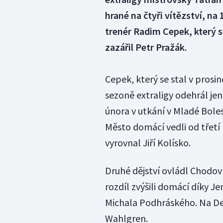
hrané na čtyři vítězství, na 
trenér Radim Cepek, který s
zazářil Petr Pražák.
Cepek, který se stal v pros
sezoně extraligy odehrál jen
února v utkání v Mladé Boles
Město domácí vedli od třetí
vyrovnal Jiří Kolísko.
Druhé dějství ovládl Chodo
rozdíl zvýšili domácí díky Je
Michala Podhráského. Na De
Wahlgren.