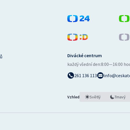
Divácké centrum
ů
každý všední den:
8:00—16:00 ho
261 136 113
info@ceskate
Vzhled
Světlý
Tmavý