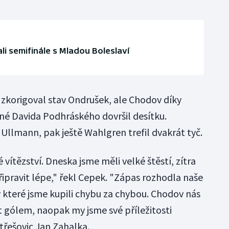
li semifinále s Mladou Boleslaví
 zkorigoval stav Ondrušek, ale Chodov díky
né Davida Podhráského dovršil desítku.
 Ullmann, pak ještě Wahlgren trefil dvakrát tyč.
vítězství. Dneska jsme měli velké štěstí, zítra
řipravit lépe," řekl Cepek. "Zápas rozhodla naše
 které jsme kupili chybu za chybou. Chodov nás
 gólem, naopak my jsme své příležitosti
třešovic Jan Zahalka.