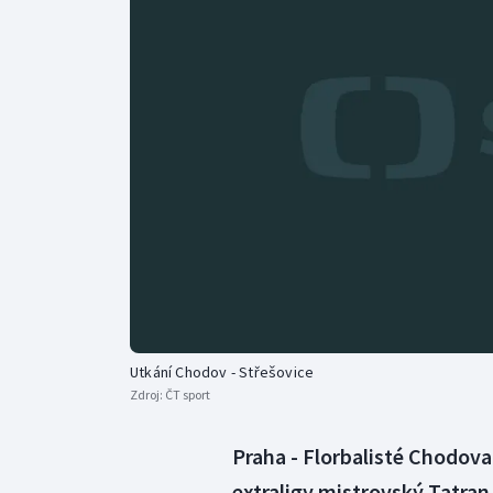
Curling
Dostihy
Florbal
Futsal
Golf
Gymnastika
Utkání Chodov - Střešovice
Zdroj:
ČT sport
Praha - Florbalisté Chodova
extraligy mistrovský Tatran 