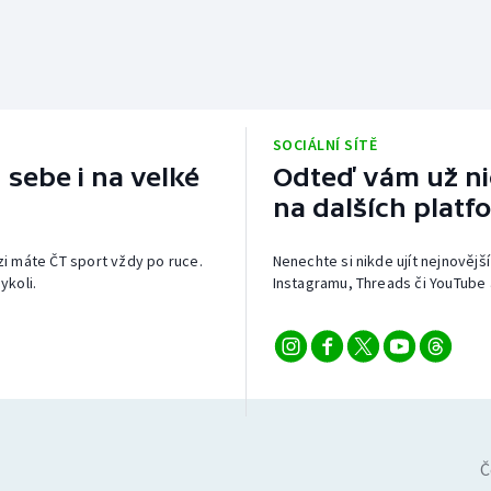
SOCIÁLNÍ SÍTĚ
 sebe i na velké
Odteď vám už nic
na dalších platf
izi máte ČT sport vždy po ruce.
Nenechte si nikde ujít nejnovější
ykoli.
Instagramu, Threads či YouTube 
Č