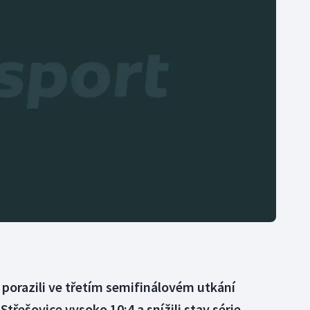
Moderní pětiboj
Triatlon
Motorsport
Veslování
Olympijské hry
Vodní slalom
Parasport
Volejbal
Plavání
Ostatní
Plážový volejbal
 porazili ve třetím semifinálovém utkání
Střešovice vysoko 10:4 a snížili stav série,