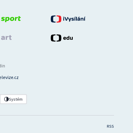
din
levize.cz
Systém
RSS