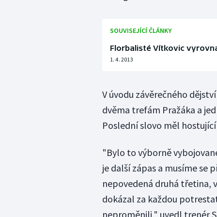
SOUVISEJÍCÍ ČLÁNKY
Florbalisté Vítkovic vyrovna
1. 4. 2013
V úvodu závěrečného dějství
dvěma trefám Pražáka a jed
Poslední slovo měl hostující
"Bylo to výborně vybojované 
je další zápas a musíme se p
nepovedená druhá třetina, v
dokázal za každou potrestat
neproměnili," uvedl trenér S