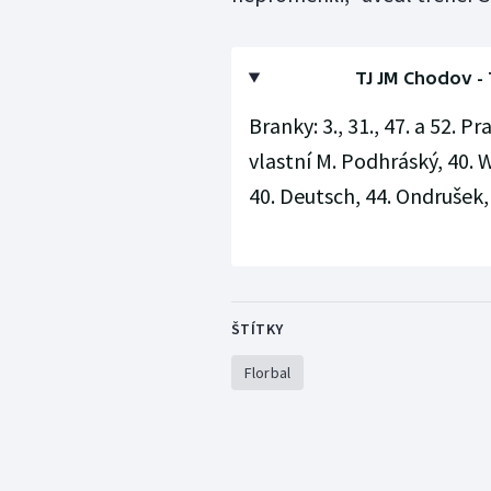
TJ JM Chodov - T
Branky: 3., 31., 47. a 52. P
vlastní M. Podhráský, 40. W
40. Deutsch, 44. Ondrušek
ŠTÍTKY
Florbal