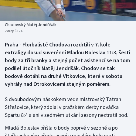
Atletika
Soutěže
Baseball a softbal
Historické návraty
Chodovský Matěj Jendřišák
Zdroj:
ČT24
Basketbal
Aplikace ČT sport
Praha - Florbalisté Chodova rozdrtili v 7. kole
Biatlon
AZ kvíz
extraligy dosud suverénní Mladou Boleslav 11:3, šesti
body za tři branky a stejný počet asistencí se na tom
Boby a skeleton
podílel útočník Matěj Jendrišák. Chodov se tak
bodově dotáhl na druhé Vítkovice, které v sobotu
Box
vyhrály nad Otrokovicemi stejným poměrem.
Curling
S dvoubodovým náskokem vede mistrovský Tatran
Cyklistika
Střešovice, který zdolal v pražském derby nováčka
Spartu 8:4 a ani v sedmém utkání sezony neztratil bod.
Dostihy
Mladá Boleslav přišla o body poprvé v sezoně a po
čtyřbrankovém představení v minulém kole proti
Florbal