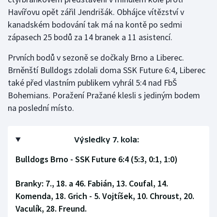
Havířovu opět zářil Jendrišák. Obhájce vítězství v
Futsal
kanadském bodování tak má na kontě po sedmi
zápasech 25 bodů za 14 branek a 11 asistencí.
Golf
Prvních bodů v sezoně se dočkaly Brno a Liberec.
Gymnastika
Brněnští Bulldogs zdolali doma SSK Future 6:4, Liberec
také před vlastním publikem vyhrál 5:4 nad FbŠ
Házená
Bohemians. Poražení Pražané klesli s jediným bodem
na poslední místo.
Jezdectví
Judo
Výsledky 7. kola:
Bulldogs Brno - SSK Future 6:4 (5:3, 0:1, 1:0)
Krasobruslení
Branky: 7., 18. a 46. Fabián, 13. Coufal, 14.
Lezení
Komenda, 18. Grich - 5. Vojtíšek, 10. Chroust, 20.
Vaculík, 28. Freund.
Lyže a snowboard