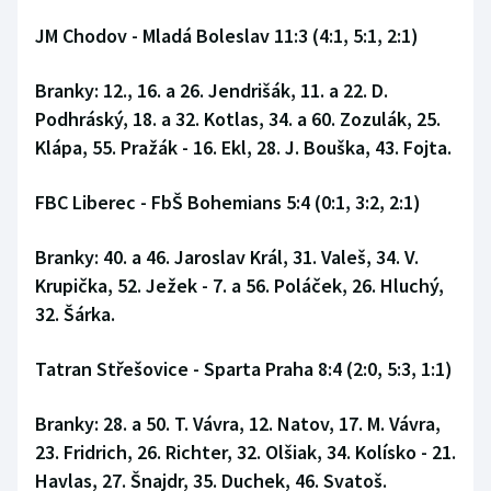
Moderní pětiboj
JM Chodov - Mladá Boleslav 11:3 (4:1, 5:1, 2:1)
Motorsport
Branky: 12., 16. a 26. Jendrišák, 11. a 22. D.
Podhráský, 18. a 32. Kotlas, 34. a 60. Zozulák, 25.
Olympijské hry
Klápa, 55. Pražák - 16. Ekl, 28. J. Bouška, 43. Fojta.
Parasport
FBC Liberec - FbŠ Bohemians 5:4 (0:1, 3:2, 2:1)
Plavání
Branky: 40. a 46. Jaroslav Král, 31. Valeš, 34. V.
Krupička, 52. Ježek - 7. a 56. Poláček, 26. Hluchý,
Plážový volejbal
32. Šárka.
Ragby
Tatran Střešovice - Sparta Praha 8:4 (2:0, 5:3, 1:1)
Rychlobruslení
Branky: 28. a 50. T. Vávra, 12. Natov, 17. M. Vávra,
23. Fridrich, 26. Richter, 32. Olšiak, 34. Kolísko - 21.
Rychlostní kanoistika
Havlas, 27. Šnajdr, 35. Duchek, 46. Svatoš.