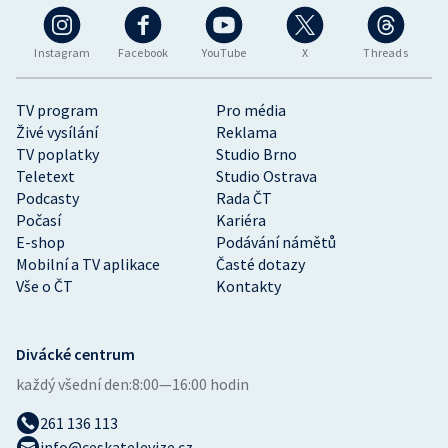
Instagram
Facebook
YouTube
X
Threads
TV program
Pro média
Živé vysílání
Reklama
TV poplatky
Studio Brno
Teletext
Studio Ostrava
Podcasty
Rada ČT
Počasí
Kariéra
E-shop
Podávání námětů
Mobilní a TV aplikace
Časté dotazy
Vše o ČT
Kontakty
Divácké centrum
každý všední den:
8:00—16:00 hodin
261 136 113
info@ceskatelevize.cz