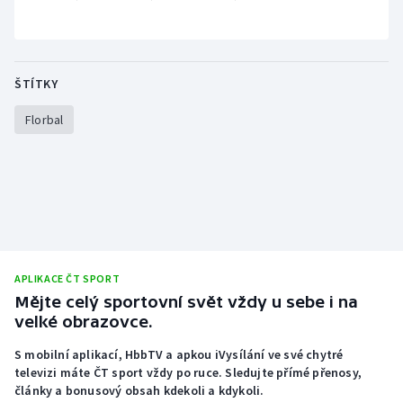
Short track
Sportovní střelba
ŠTÍTKY
Stolní tenis
Florbal
Triatlon
Veslování
Vodní slalom
Volejbal
APLIKACE ČT SPORT
Mějte celý sportovní svět vždy u sebe i na
Ostatní
velké obrazovce.
S mobilní aplikací, HbbTV a apkou iVysílání ve své chytré
televizi máte ČT sport vždy po ruce. Sledujte přímé přenosy,
články a bonusový obsah kdekoli a kdykoli.