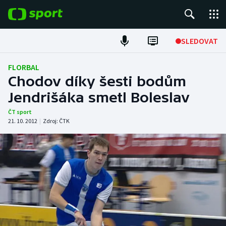
POPULÁRNÍ
SLEDOVAT
ME v atletice
FLORBAL
Chodov díky šesti bodům
ME v plavání
Jendrišáka smetl Boleslav
Fotbal
ČT sport
21. 10. 2012
|
Zdroj:
ČTK
Hokej
Tenis
DALŠÍ SPORTY
Americký fotbal
NEPŘEHLÉDNĚTE