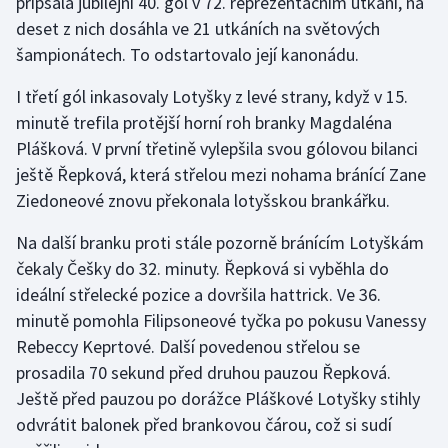
připsala jubilejní 40. gól v 72. reprezentačním utkání, na
Stolní tenis
deset z nich dosáhla ve 21 utkáních na světových
šampionátech. To odstartovalo její kanonádu.
Triatlon
I třetí gól inkasovaly Lotyšky z levé strany, když v 15.
Veslování
minutě trefila protější horní roh branky Magdaléna
Plášková. V první třetině vylepšila svou gólovou bilanci
Vodní slalom
ještě Řepková, která střelou mezi nohama bránící Zane
Ziedoneové znovu překonala lotyšskou brankářku.
Volejbal
Na další branku proti stále pozorně bránícím Lotyškám
Ostatní
čekaly Češky do 32. minuty. Řepková si vyběhla do
ideální střelecké pozice a dovršila hattrick. Ve 36.
minutě pomohla Filipsoneové tyčka po pokusu Vanessy
Rebeccy Keprtové. Další povedenou střelou se
prosadila 70 sekund před druhou pauzou Řepková.
Ještě před pauzou po dorážce Pláškové Lotyšky stihly
odvrátit balonek před brankovou čárou, což si sudí