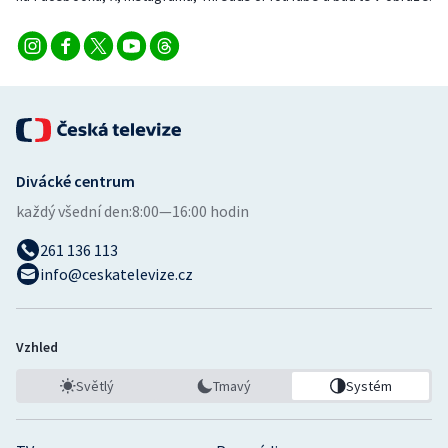
Divácké centrum
každý všední den:
8:00—16:00 hodin
261 136 113
info@ceskatelevize.cz
Vzhled
Světlý
Tmavý
Systém