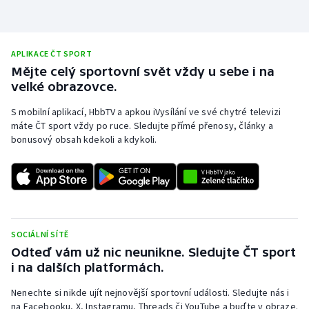
APLIKACE ČT SPORT
Mějte celý sportovní svět vždy u sebe i na
velké obrazovce.
S mobilní aplikací, HbbTV a apkou iVysílání ve své chytré televizi
máte ČT sport vždy po ruce. Sledujte přímé přenosy, články a
bonusový obsah kdekoli a kdykoli.
SOCIÁLNÍ SÍTĚ
Odteď vám už nic neunikne. Sledujte ČT sport
i na dalších platformách.
Nenechte si nikde ujít nejnovější sportovní události. Sledujte nás i
na Facebooku, X, Instagramu, Threads či YouTube a buďte v obraze.