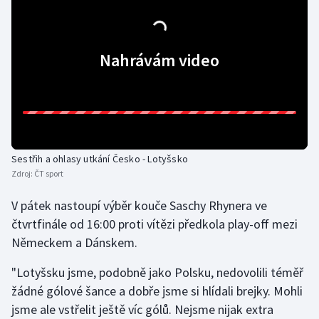
Gymnastika
Nahrávám video
Házená
Jezdectví
Judo
Sestřih a ohlasy utkání Česko - Lotyšsko
Krasobruslení
Zdroj:
ČT sport
Lezení
V pátek nastoupí výběr kouče Saschy Rhynera ve
čtvrtfinále od 16:00 proti vítězi předkola play-off mezi
Lyže a snowboard
Německem a Dánskem.
"Lotyšsku jsme, podobně jako Polsku, nedovolili téměř
Moderní pětiboj
žádné gólové šance a dobře jsme si hlídali brejky. Mohli
Motorsport
jsme ale vstřelit ještě víc gólů. Nejsme nijak extra