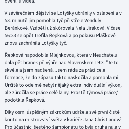
ověřili u videa.
V závěrečném dějství se Lotyšky ubránily v oslabení a v
53. minutě jim pomohla tyč při střele Venduly
Beránkové. Vzápětí už skórovala Nela Jiráková. V čase
56:23 se opět trefila Řepková a po pokusu Pláškové
znovu zachránila Lotyšky tyč.
Řepková napodobila Mlejnkovou, která v Neuchatelu
dala pět branek při výhře nad Slovenskem 19:3. "Je to
skvělé a jsem nadšená. Jsem ráda za práci celé
formace, že do zápasu takto naskočila a pomohla mi.
Určitě to ode mě nebyl nějaký extra individuální výkon,
ale zúročila se práce celé lajny. Prostě týmová práce,“
podotkla Řepková.
Díky osmi úspěšným zákrokům udržela své první čisté
konto na mistrovství světa v kariéře Jana Christianová.
Pro účastnici šestého šampionátu to byla druhá nula v