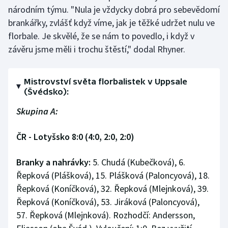
národním týmu. "Nula je vždycky dobrá pro sebevědomí
brankářky, zvlášť když víme, jak je těžké udržet nulu ve
florbale. Je skvělé, že se nám to povedlo, i když v
závěru jsme měli i trochu štěstí," dodal Rhyner.
Mistrovství světa florbalistek v Uppsale
(Švédsko):
Skupina A:
ČR - Lotyšsko 8:0 (4:0, 2:0, 2:0)
Branky a nahrávky:
5. Chudá (Kubečková), 6.
Řepková (Plášková), 15. Plášková (Paloncyová), 18.
Řepková (Koníčková), 32. Řepková (Mlejnková), 39.
Řepková (Koníčková), 53. Jiráková (Paloncyová),
57. Řepková (Mlejnková). Rozhodčí: Andersson,