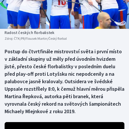
Baseball a softbal
Soutěže
Basketbal
Historické návraty
Biatlon
Aplikace ČT sport
Radost českých florbalistek
Zdroj:
ČTK/PR/Flousek Martin/Český florbal
Boby a skeleton
AZ kvíz
Postup do čtvrtfinále mistrovství světa i první místo
v základní skupiny už měly před úvodním hvizdem
Box
jisté, přesto české florbalistky v posledním duelu
Curling
před play-off proti Lotyšsku nic nepodcenily a na
palubovce jasně kralovaly. Outsidera ve švédské
Dostihy
Uppsale rozstřílely 8:0, k čemuž hlavní měrou přispěla
Martina Řepková, autorka pěti branek, která
Florbal
vyrovnala český rekord na světových šampionátech
Michaely Mlejnkové z roku 2019.
Futsal
Golf