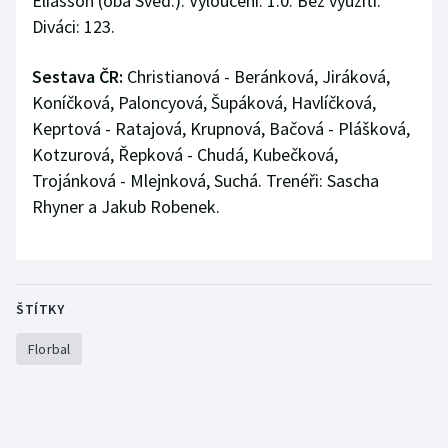
Eliasson (oba Švéd.). Vyloučení: 1:0. Bez využití.
Diváci: 123.
Sestava ČR:
Christianová - Beránková, Jiráková,
Koníčková, Paloncyová, Šupáková, Havlíčková,
Keprtová - Ratajová, Krupnová, Bačová - Plášková,
Kotzurová, Řepková - Chudá, Kubečková,
Trojánková - Mlejnková, Suchá. Trenéři: Sascha
Rhyner a Jakub Robenek.
ŠTÍTKY
Florbal