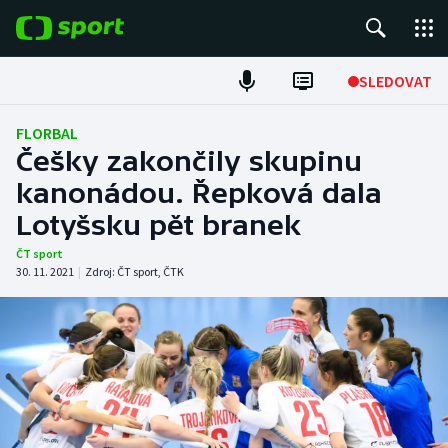
POPULÁRNÍ
SLEDOVAT
Fotbal
FLORBAL
Češky zakončily skupinu
Hokej
kanonádou. Řepková dala
Lotyšsku pět branek
Tenis
ČT sport
Atletika
30. 11. 2021
|
Zdroj:
ČT sport
,
ČTK
Cyklistika
DALŠÍ SPORTY
Americký fotbal
NEPŘEHLÉDNĚTE