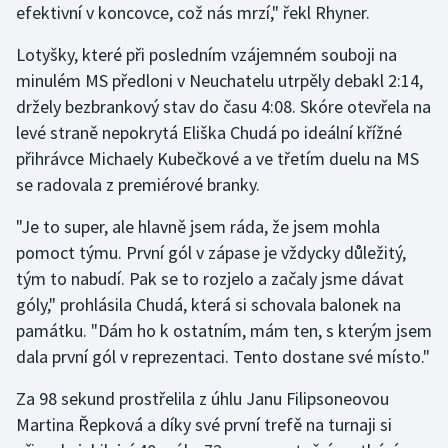
efektivní v koncovce, což nás mrzí," řekl Rhyner.
Olympijské hry
Lotyšky, které při posledním vzájemném souboji na
Parasport
minulém MS předloni v Neuchatelu utrpěly debakl 2:14,
držely bezbrankový stav do času 4:08. Skóre otevřela na
Plavání
levé straně nepokrytá Eliška Chudá po ideální křížné
přihrávce Michaely Kubečkové a ve třetím duelu na MS
Plážový volejbal
se radovala z premiérové branky.
Ragby
"Je to super, ale hlavně jsem ráda, že jsem mohla
pomoct týmu. První gól v zápase je vždycky důležitý,
Rychlobruslení
tým to nabudí. Pak se to rozjelo a začaly jsme dávat
góly," prohlásila Chudá, která si schovala balonek na
Rychlostní kanoistika
památku. "Dám ho k ostatním, mám ten, s kterým jsem
dala první gól v reprezentaci. Tento dostane své místo."
Short track
Za 98 sekund prostřelila z úhlu Janu Filipsoneovou
Sportovní střelba
Martina Řepková a díky své první trefě na turnaji si