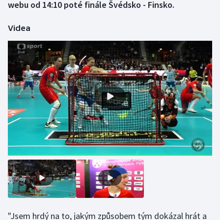
webu od 14:10 poté finále Švédsko - Finsko.
Gymnastika
Videa
Házená
Jezdectví
Judo
Krasobruslení
Lezení
Lyže a snowboard
Moderní pětiboj
Motorsport
"Jsem hrdý na to, jakým způsobem tým dokázal hrát a