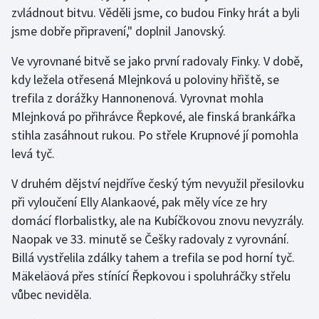
zvládnout bitvu. Věděli jsme, co budou Finky hrát a byli
Olympijské hry
jsme dobře připravení," doplnil Janovský.
Parasport
Ve vyrovnané bitvě se jako první radovaly Finky. V době,
kdy ležela otřesená Mlejnková u poloviny hřiště, se
Plavání
trefila z dorážky Hannonenová. Vyrovnat mohla
Mlejnková po přihrávce Řepkové, ale finská brankářka
Plážový volejbal
stihla zasáhnout rukou. Po střele Krupnové jí pomohla
levá tyč.
Ragby
V druhém dějství nejdříve český tým nevyužil přesilovku
Rychlobruslení
při vyloučení Elly Alankaové, pak měly více ze hry
domácí florbalistky, ale na Kubíčkovou znovu nevyzrály.
Rychlostní kanoistika
Naopak ve 33. minutě se Češky radovaly z vyrovnání.
Billá vystřelila zdálky tahem a trefila se pod horní tyč.
Short track
Mäkeläová přes stínící Řepkovou i spoluhráčky střelu
vůbec neviděla.
Sportovní střelba