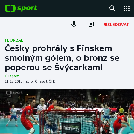
POPULÁRNÍ
SLEDOVAT
Fotbal
FLORBAL
Češky prohrály s Finskem
Hokej
smolným gólem, o bronz se
poperou se Švýcarkami
Tenis
ČT sport
Atletika
11. 12. 2015
|
Zdroj:
ČT sport
,
ČTK
Cyklistika
DALŠÍ SPORTY
Americký fotbal
NEPŘEHLÉDNĚTE