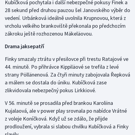
Kubíčková pochytala i další nebezpečné pokusy Finek a
Stolní tenis
28 sekund před druhou pauzou šel Janovského výběr do
vedení. Urbánková ideálně uvolnila Krupnovou, která z
Triatlon
vrcholu velkého brankoviště překonala po předchozím
zákroku ještě rozhozenou Mäkeläovou.
Veslování
Drama jaksepatří
Vodní slalom
Finky smazaly ztrátu v přesilovce při trestu Ratajové ve
Volejbal
44. minutě. Po přihrávce Kippiläové se trefila z levé
strany Pöllänenová. Za čtyři minuty zabojovala Řepková
Ostatní
a málem se dostala do úniku. Kubíčková zase
zlikvidovala nebezpečný pokus Lirkkiové.
V 56. minutě se prosadila před brankou Karoliina
Kujalaová, ale v power play srovnala po nabídce Vrátné
z voleje Koníčková. Když už se zdálo, že přijde
prodloužení, vybrala si slabou chvilku Kubíčková a Finky
slavily.