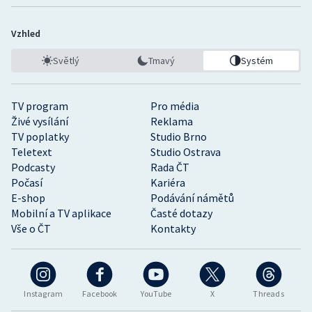
Vzhled
Světlý
Tmavý
Systém
TV program
Pro média
Živé vysílání
Reklama
TV poplatky
Studio Brno
Teletext
Studio Ostrava
Podcasty
Rada ČT
Počasí
Kariéra
E-shop
Podávání námětů
Mobilní a TV aplikace
Časté dotazy
Vše o ČT
Kontakty
Instagram
Facebook
YouTube
X
Threads