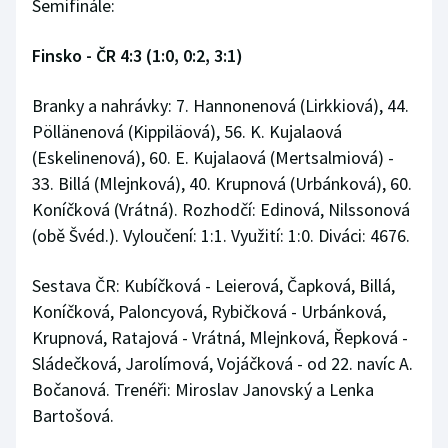
Semifinále:
Finsko - ČR 4:3 (1:0, 0:2, 3:1)
Branky a nahrávky: 7. Hannonenová (Lirkkiová), 44.
Pöllänenová (Kippiläová), 56. K. Kujalaová
(Eskelinenová), 60. E. Kujalaová (Mertsalmiová) -
33. Billá (Mlejnková), 40. Krupnová (Urbánková), 60.
Koníčková (Vrátná). Rozhodčí: Edinová, Nilssonová
(obě Švéd.). Vyloučení: 1:1. Využití: 1:0. Diváci: 4676.
Sestava ČR: Kubíčková - Leierová, Čapková, Billá,
Koníčková, Paloncyová, Rybičková - Urbánková,
Krupnová, Ratajová - Vrátná, Mlejnková, Řepková -
Sládečková, Jarolímová, Vojáčková - od 22. navíc A.
Bočanová. Trenéři: Miroslav Janovský a Lenka
Bartošová.