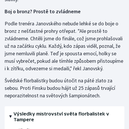
Boj o bronz? Prostě to zvládneme
Podle trenéra Janovského nebude lehké se do boje o
bronz z nešťastné prohry otřepat. "Ale prostě to
zvládneme. Chtěli jsme do finále, což jsme prohlašovali
už na začátku cyklu. Každý, kdo zápas viděl, poznal, že
jsme nemluvili planě. Teď je spousta emocí, holky se
musí vybrečet, pokud ale tímhle způsobem přistoupíme
i k zítřku, odvezeme si medaili," řekl Janovský.
Švédské florbalistky budou útočit na páté zlato za
sebou. Proti Finsku budou hájit už 25 zápasů trvající
neporazitelnost na světových šampionátech.
Výsledky mistrovství světa florbalistek v
Tampere