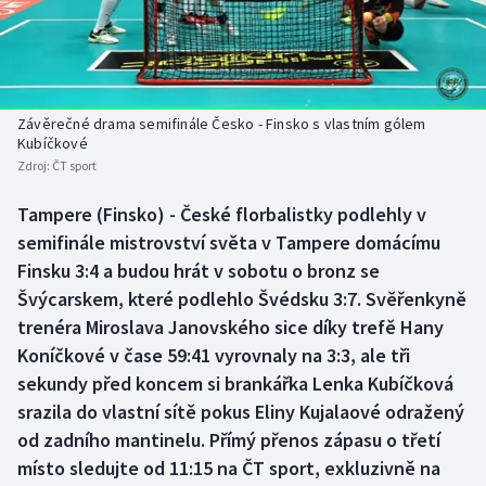
Baseball a softbal
Soutěže
Basketbal
Historické návraty
Biatlon
Aplikace ČT sport
Závěrečné drama semifinále Česko - Finsko s vlastním gólem
Kubíčkové
Zdroj:
ČT sport
Boby a skeleton
AZ kvíz
Tampere (Finsko) - České florbalistky podlehly v
Box
semifinále mistrovství světa v Tampere domácímu
Finsku 3:4 a budou hrát v sobotu o bronz se
Curling
Švýcarskem, které podlehlo Švédsku 3:7. Svěřenkyně
trenéra Miroslava Janovského sice díky trefě Hany
Dostihy
Koníčkové v čase 59:41 vyrovnaly na 3:3, ale tři
Florbal
sekundy před koncem si brankářka Lenka Kubíčková
srazila do vlastní sítě pokus Eliny Kujalaové odražený
Futsal
od zadního mantinelu. Přímý přenos zápasu o třetí
místo sledujte od 11:15 na ČT sport, exkluzivně na
Golf