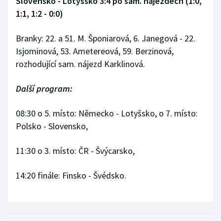
Slovensko - Lotyšsko 3:4 po sam. nájezdech (1:0,
1:1, 1:2 - 0:0)
Branky: 22. a 51. M. Šponiarová, 6. Janegová - 22.
Isjominová, 53. Ametereová, 59. Berzinová,
rozhodující sam. nájezd Karklinová.
Další program:
08:30 o 5. místo: Německo - Lotyšsko, o 7. místo:
Polsko - Slovensko,
11:30 o 3. místo: ČR - Švýcarsko,
14:20 finále: Finsko - Švédsko.