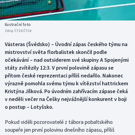
Baseball a softbal
Soutěže
Basketbal
Historické návraty
Ilustrační foto
Zdroj:
ČT24/ČT24
Biatlon
Aplikace ČT sport
Västeras (Švédsko) – Úvodní zápas českého týmu na
Boby a skeleton
AZ kvíz
mistrovství světa florbalistek skončil podle
očekávání – nad outsiderem své skupiny A Spojenými
Box
státy zvítězily 12:3. V první polovině zápasu se
přitom české reprezentaci příliš nedařilo. Nakonec
Curling
výrazně pomohla svému týmu k vítězství hattrickem
Kristýna Jílková. Po úvodním zahřívacím zápase čeká
Dostihy
v neděli večer na Češky nejvážnější konkurent v boji
Florbal
o postup – Lotyšsko.
Futsal
Pokud viděli pozorovatelé z tábora pobaltského
soupeře jen první polovinu dnešního zápasu, příliš
Golf