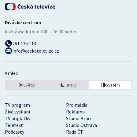
Stolní tenis
Triatlon
Divácké centrum
každý všední den:
8:00—16:00 hodin
Veslování
261 136 113
Vodní slalom
info@ceskatelevize.cz
Volejbal
Vzhled
Ostatní
Světlý
Tmavý
Systém
TV program
Pro média
Živé vysílání
Reklama
TV poplatky
Studio Brno
Teletext
Studio Ostrava
Podcasty
Rada ČT