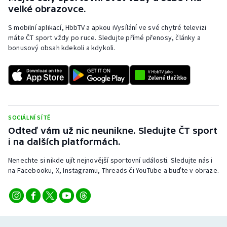
velké obrazovce.
Olympijské hry
S mobilní aplikací, HbbTV a apkou iVysílání ve své chytré televizi
máte ČT sport vždy po ruce. Sledujte přímé přenosy, články a
Parasport
bonusový obsah kdekoli a kdykoli.
Plavání
Plážový volejbal
Ragby
SOCIÁLNÍ SÍTĚ
Odteď vám už nic neunikne. Sledujte ČT sport
Rychlobruslení
i na dalších platformách.
Nenechte si nikde ujít nejnovější sportovní události. Sledujte nás i
Rychlostní kanoistika
na Facebooku, X, Instagramu, Threads či YouTube a buďte v obraze.
Short track
Sportovní střelba