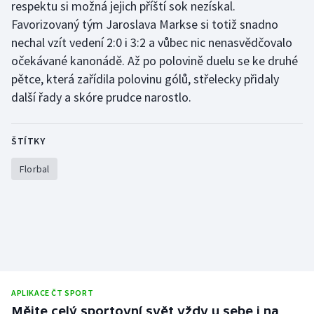
respektu si možná jejich příští sok nezískal.
Favorizovaný tým Jaroslava Markse si totiž snadno
Gymnastika
nechal vzít vedení 2:0 i 3:2 a vůbec nic nenasvědčovalo
očekávané kanonádě. Až po polovině duelu se ke druhé
Házená
pětce, která zařídila polovinu gólů, střelecky přidaly
další řady a skóre prudce narostlo.
Jezdectví
Judo
ŠTÍTKY
Krasobruslení
Florbal
Lezení
Lyže a snowboard
Moderní pětiboj
APLIKACE ČT SPORT
Motorsport
Mějte celý sportovní svět vždy u sebe i na