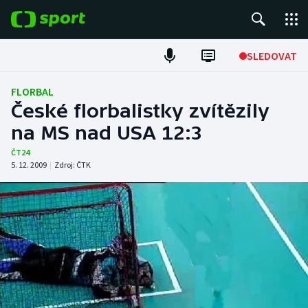
POPULÁRNÍ
SLEDOVAT
Fotbal
FLORBAL
České florbalistky zvítězily
Hokej
na MS nad USA 12:3
Tenis
ČT24
5. 12. 2009
|
Zdroj:
ČTK
Atletika
Cyklistika
DALŠÍ SPORTY
Americký fotbal
NEPŘEHLÉDNĚTE