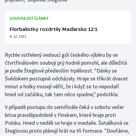
Olympijské hry
SOUVISEJÍCÍ ČLÁNKY
Parasport
Florbalistky rozdrtily Maďarsko 12:1
6. 12. 2011
Plavání
Plážový volejbal
Rychle vstřelený vedoucí gól českého výběru by ve
čtvrtfinálovém souboji prý hodně pomohl, ale důležitá
Ragby
je podle Šteglové především trpělivost. "Dánky se
Švédskem postupně odcházely. Hraje se třikrát dvacet
Rychlobruslení
minut a holky musejí věřit, že i když se to nepodaří
hned od začátku, tak tam něco spadne," podotkla.
Rychlostní kanoistika
V případě postupu do semifinále čeká v sobotu večer
Short track
bitva pravděpodobně s Finskem, které hraje proti
Polsku. Hned v neděli se hraje o medaile. Šatalíková se
Sportovní střelba
Šteglovou proto plánují hrát na tři formace. "Doufáme,