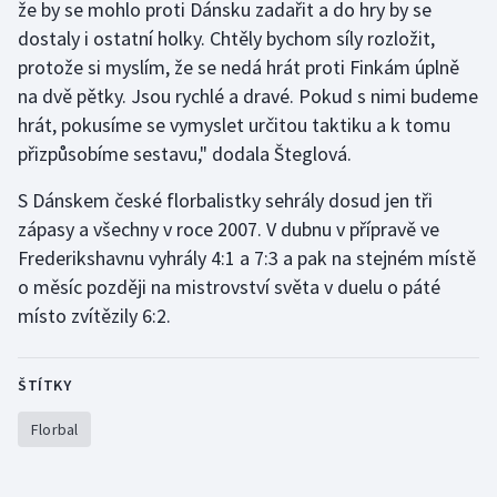
že by se mohlo proti Dánsku zadařit a do hry by se
Stolní tenis
dostaly i ostatní holky. Chtěly bychom síly rozložit,
protože si myslím, že se nedá hrát proti Finkám úplně
Triatlon
na dvě pětky. Jsou rychlé a dravé. Pokud s nimi budeme
Veslování
hrát, pokusíme se vymyslet určitou taktiku a k tomu
přizpůsobíme sestavu," dodala Šteglová.
Vodní slalom
S Dánskem české florbalistky sehrály dosud jen tři
zápasy a všechny v roce 2007. V dubnu v přípravě ve
Volejbal
Frederikshavnu vyhrály 4:1 a 7:3 a pak na stejném místě
Ostatní
o měsíc později na mistrovství světa v duelu o páté
místo zvítězily 6:2.
ŠTÍTKY
Florbal