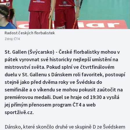
Baseball a softbal
Soutěže
Basketbal
Historické návraty
Biatlon
Aplikace ČT sport
Radost českých florbalistek
Zdroj:
ČT4
Boby a skeleton
AZ kvíz
St. Gallen (Švýcarsko) - České florbalistky mohou v
pátek vyrovnat své historicky nejlepší umístění na
Box
mistrovství světa. Pokud splní ve čtvrtfinálovém
Curling
duelu v St. Gallenu s Dánskem roli favoritek, postoupí
stejně jako před dvěma roky ve Švédsku do
Dostihy
semifinále a o víkendu se mohou pokusit zaútočit na
premiérovou medaili. Duel se hraje od 19:30 a vysílá
Florbal
jej přímým přenosem program ČT4 a web
sportživě.cz.
Futsal
Dánsko, které skončilo druhé ve skupině D ze Švédskem
Golf