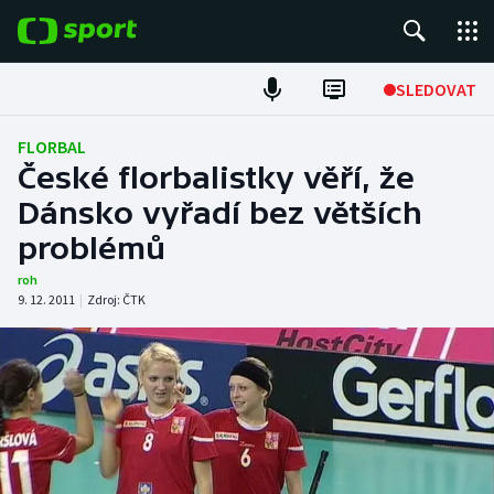
POPULÁRNÍ
SLEDOVAT
Fotbal
FLORBAL
České florbalistky věří, že
Hokej
Dánsko vyřadí bez větších
problémů
Tenis
roh
Atletika
9. 12. 2011
|
Zdroj:
ČTK
Cyklistika
DALŠÍ SPORTY
Americký fotbal
NEPŘEHLÉDNĚTE