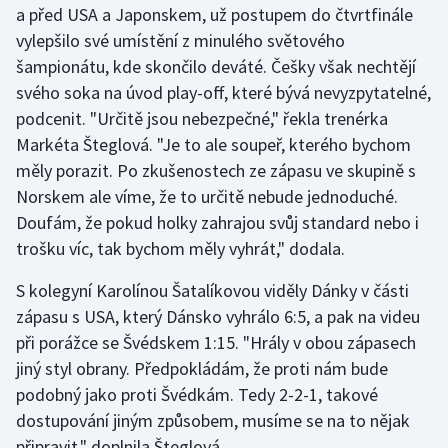
a před USA a Japonskem, už postupem do čtvrtfinále
vylepšilo své umístění z minulého světového
Gymnastika
šampionátu, kde skončilo deváté. Češky však nechtějí
svého soka na úvod play-off, které bývá nevyzpytatelné,
Házená
podcenit. "Určitě jsou nebezpečné," řekla trenérka
Jezdectví
Markéta Šteglová. "Je to ale soupeř, kterého bychom
měly porazit. Po zkušenostech ze zápasu ve skupině s
Judo
Norskem ale víme, že to určitě nebude jednoduché.
Doufám, že pokud holky zahrajou svůj standard nebo i
Krasobruslení
trošku víc, tak bychom měly vyhrát," dodala.
Lezení
S kolegyní Karolínou Šatalíkovou viděly Dánky v části
zápasu s USA, který Dánsko vyhrálo 6:5, a pak na videu
Lyže a snowboard
při porážce se Švédskem 1:15. "Hrály v obou zápasech
jiný styl obrany. Předpokládám, že proti nám bude
Moderní pětiboj
podobný jako proti Švédkám. Tedy 2-2-1, takové
dostupování jiným způsobem, musíme se na to nějak
Motorsport
připravit," doplnila Šteglová.