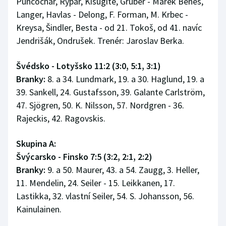
Punčochář, Rýpar, Kisugite, Gruber - Marek Beneš,
Langer, Havlas - Delong, F. Forman, M. Krbec -
Kreysa, Šindler, Besta - od 21. Tokoš, od 41. navíc
Jendrišák, Ondrušek. Trenér: Jaroslav Berka.
Švédsko - Lotyšsko 11:2 (3:0, 5:1, 3:1)
Branky:
8. a 34. Lundmark, 19. a 30. Haglund, 19. a
39. Sankell, 24. Gustafsson, 39. Galante Carlström,
47. Sjögren, 50. K. Nilsson, 57. Nordgren - 36.
Rajeckis, 42. Ragovskis.
Skupina A:
Švýcarsko - Finsko 7:5 (3:2, 2:1, 2:2)
Branky:
9. a 50. Maurer, 43. a 54. Zaugg, 3. Heller,
11. Mendelin, 24. Seiler - 15. Leikkanen, 17.
Lastikka, 32. vlastní Seiler, 54. S. Johansson, 56.
Kainulainen.