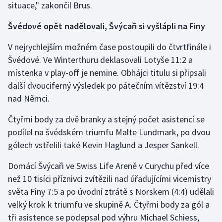
situace," zakončil Brus.
Švédové opět nadělovali, Švýcaři si vyšlápli na Finy
V nejrychlejším možném čase postoupili do čtvrtfinále i
Švédové. Ve Winterthuru deklasovali Lotyše 11:2 a
místenka v play-off je nemine. Obhájci titulu si připsali
další dvouciferný výsledek po pátečním vítězství 19:4
nad Němci.
Čtyřmi body za dvě branky a stejný počet asistencí se
podílel na švédském triumfu Malte Lundmark, po dvou
gólech vstřelili také Kevin Haglund a Jesper Sankell.
Domácí Švýcaři ve Swiss Life Areně v Curychu před více
než 10 tisíci příznivci zvítězili nad úřadujícími vicemistry
světa Finy 7:5 a po úvodní ztrátě s Norskem (4:4) udělali
velký krok k triumfu ve skupině A. Čtyřmi body za gól a
tři asistence se podepsal pod výhru Michael Schiess,