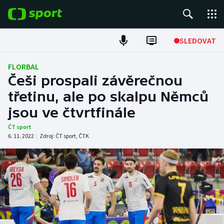
POPULÁRNÍ
SLEDOVAT
Fotbal
FLORBAL
Češi prospali závěrečnou
Hokej
třetinu, ale po skalpu Němců
jsou ve čtvrtfinále
Tenis
ČT sport
Atletika
6. 11. 2022
|
Zdroj:
ČT sport
,
ČTK
Cyklistika
DALŠÍ SPORTY
Americký fotbal
NEPŘEHLÉDNĚTE