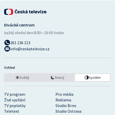
Divácké centrum
každý všední den:
8:00—16:00 hodin
261 136 113
info@ceskatelevize.cz
Vzhled
Světlý
Tmavý
Systém
TV program
Pro média
Živé vysílání
Reklama
TV poplatky
Studio Brno
Teletext
Studio Ostrava