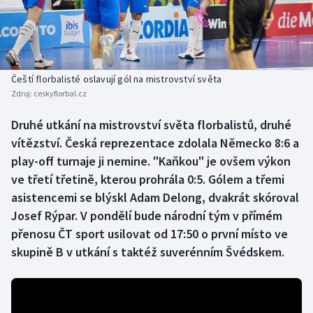
Baseball a softbal
Soutěže
Basketbal
Historické návraty
Biatlon
Aplikace ČT sport
Čeští florbalisté oslavují gól na mistrovství světa
Zdroj:
ceskyflorbal.cz
Boby a skeleton
AZ kvíz
Druhé utkání na mistrovství světa florbalistů, druhé
vítězství. Česká reprezentace zdolala Německo 8:6 a
Box
play-off turnaje ji nemine. "Kaňkou" je ovšem výkon
Curling
ve třetí třetině, kterou prohrála 0:5. Gólem a třemi
asistencemi se blýskl Adam Delong, dvakrát skóroval
Dostihy
Josef Rýpar. V pondělí bude národní tým v přímém
přenosu ČT sport usilovat od 17:50 o první místo ve
Florbal
skupině B v utkání s taktéž suverénním Švédskem.
Futsal
Golf