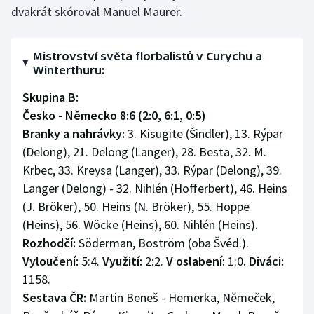
dvakrát skóroval Manuel Maurer.
Mistrovství světa florbalistů v Curychu a
Winterthuru:
Skupina B:
Česko - Německo 8:6 (2:0, 6:1, 0:5)
Branky a nahrávky:
3. Kisugite (Šindler), 13. Rýpar
(Delong), 21. Delong (Langer), 28. Besta, 32. M.
Krbec, 33. Kreysa (Langer), 33. Rýpar (Delong), 39.
Langer (Delong) - 32. Nihlén (Hofferbert), 46. Heins
(J. Bröker), 50. Heins (N. Bröker), 55. Hoppe
(Heins), 56. Wöcke (Heins), 60. Nihlén (Heins).
Rozhodčí:
Söderman, Boström (oba Švéd.).
Vyloučení:
5:4.
Využití:
2:2.
V oslabení:
1:0.
Diváci:
1158.
Sestava ČR:
Martin Beneš - Hemerka, Němeček,