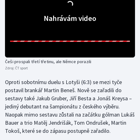
Gymnastika
Nahrávám video
Házená
Jezdectví
Judo
Češi prospali třetí třetinu, ale Němce porazili
Zdroj:
ČT sport
Krasobruslení
Oproti sobotnímu duelu s Lotyši (6:3) se mezi tyče
Lezení
postavil brankář Martin Beneš. Nově se zařadili do
sestavy také Jakub Gruber, Jiří Besta a Jonáš Kreysa –
Lyže a snowboard
jediný debutant na šampionátu z českého výběru.
Naopak mimo sestavu zůstali na začátku gólman Lukáš
Moderní pětiboj
Bauer a trio Matěj Jendrišák, Tom Ondrušek, Martin
Tokoš, které se do zápasu postupně zařadilo.
Motorsport