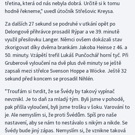
třetina, která od nás nebyla dobrá. Určitě si k tomu
hodně řekneme," uvedl útočník Střešovic Kreysa.
Za dalších 27 sekund se podruhé v utkání opět po
Delongově přihrávce prosadil Rýpar a ve 39. minutě
využil přesilovku Langer. Němci ovšem dokázali stav
zkorigovat díky dvěma brankám Jakoba Heinse z 46. a
50. minuty. Vzápětí trefil Lukáš Punčochář horní tyč. Při
Gruberově vyloučení na dvě plus dvě minuty se ještě
zapsali mezi střelce Svenson Hoppe a Wöcke. Ještě 32
sekund před koncem se prosadil Nihlén.
"Troufám si tvrdit, že se Švédy by takový vypínač
nevznikl. Je to daň za mladý tým. Byli jsme v pohodě,
pak přišla vyloučení, byli jsme trošku v šoku. Varování to
je. Ale nemyslím si, že proti Švédům. Spíš pro naše
nastavení, aby se nám to nestávalo s nikým a nikde. Se
Švédy bude jiný zápas. Nemyslím si, že vznikne taková