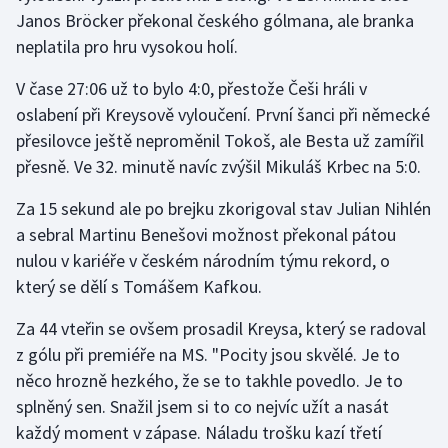
Janos Bröcker překonal českého gólmana, ale branka
neplatila pro hru vysokou holí.
V čase 27:06 už to bylo 4:0, přestože Češi hráli v
oslabení při Kreysově vyloučení. První šanci při německé
přesilovce ještě neproměnil Tokoš, ale Besta už zamířil
přesně. Ve 32. minutě navíc zvýšil Mikuláš Krbec na 5:0.
Za 15 sekund ale po brejku zkorigoval stav Julian Nihlén
a sebral Martinu Benešovi možnost překonal pátou
nulou v kariéře v českém národním týmu rekord, o
který se dělí s Tomášem Kafkou.
Za 44 vteřin se ovšem prosadil Kreysa, který se radoval
z gólu při premiéře na MS. "Pocity jsou skvělé. Je to
něco hrozně hezkého, že se to takhle povedlo. Je to
splněný sen. Snažil jsem si to co nejvíc užít a nasát
každý moment v zápase. Náladu trošku kazí třetí