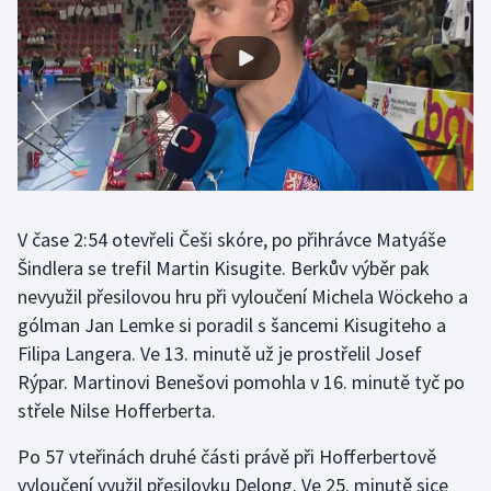
Stolní tenis
Triatlon
Veslování
Vodní slalom
Volejbal
V čase 2:54 otevřeli Češi skóre, po přihrávce Matyáše
Šindlera se trefil Martin Kisugite. Berkův výběr pak
Ostatní
nevyužil přesilovou hru při vyloučení Michela Wöckeho a
gólman Jan Lemke si poradil s šancemi Kisugiteho a
Filipa Langera. Ve 13. minutě už je prostřelil Josef
Rýpar. Martinovi Benešovi pomohla v 16. minutě tyč po
střele Nilse Hofferberta.
Po 57 vteřinách druhé části právě při Hofferbertově
vyloučení využil přesilovku Delong. Ve 25. minutě sice