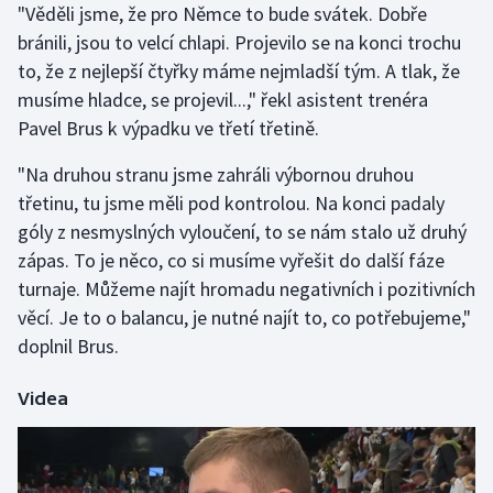
"Věděli jsme, že pro Němce to bude svátek. Dobře
Olympijské hry
bránili, jsou to velcí chlapi. Projevilo se na konci trochu
to, že z nejlepší čtyřky máme nejmladší tým. A tlak, že
Parasport
musíme hladce, se projevil...," řekl asistent trenéra
Pavel Brus k výpadku ve třetí třetině.
Plavání
"Na druhou stranu jsme zahráli výbornou druhou
Plážový volejbal
třetinu, tu jsme měli pod kontrolou. Na konci padaly
góly z nesmyslných vyloučení, to se nám stalo už druhý
Ragby
zápas. To je něco, co si musíme vyřešit do další fáze
turnaje. Můžeme najít hromadu negativních i pozitivních
Rychlobruslení
věcí. Je to o balancu, je nutné najít to, co potřebujeme,"
doplnil Brus.
Rychlostní kanoistika
Videa
Short track
Sportovní střelba