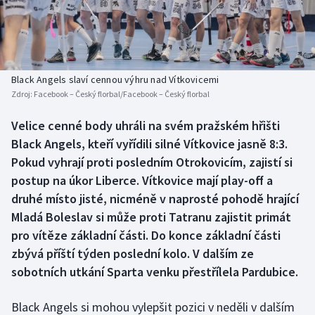
Baseball a softbal
Soutěže
Basketbal
Historické návraty
Biatlon
Aplikace ČT sport
Black Angels slaví cennou výhru nad Vítkovicemi
Zdroj:
Facebook – Český florbal/Facebook – Český florbal
Boby a skeleton
AZ kvíz
Velice cenné body uhráli na svém pražském hřišti
Black Angels, kteří vyřídili silné Vítkovice jasně 8:3.
Box
Pokud vyhrají proti posledním Otrokovicím, zajistí si
Curling
postup na úkor Liberce. Vítkovice mají play-off a
druhé místo jisté, nicméně v naprosté pohodě hrající
Dostihy
Mladá Boleslav si může proti Tatranu zajistit primát
pro vítěze základní části. Do konce základní části
Florbal
zbývá příští týden poslední kolo. V dalším ze
sobotních utkání Sparta venku přestřílela Pardubice.
Futsal
Black Angels si mohou vylepšit pozici v neděli v dalším
Golf