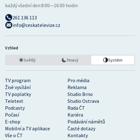
každý všední den:
8:00—16:00 hodin
261 136 113
info@ceskatelevize.cz
Vzhled
Světlý
Tmavý
Systém
TV program
Pro média
Živé vysílání
Reklama
TV poplatky
Studio Brno
Teletext
Studio Ostrava
Podcasty
Rada ČT
Počasí
Kariéra
E-shop
Podávání námětů
Mobilní a TV aplikace
Časté dotazy
Vše o ČT
Kontakty