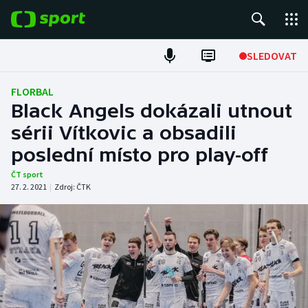
POPULÁRNÍ
SLEDOVAT
Fotbal
FLORBAL
Black Angels dokázali utnout
Hokej
sérii Vítkovic a obsadili
poslední místo pro play-off
Tenis
ČT sport
Atletika
27. 2. 2021
|
Zdroj:
ČTK
Cyklistika
DALŠÍ SPORTY
Americký fotbal
NEPŘEHLÉDNĚTE