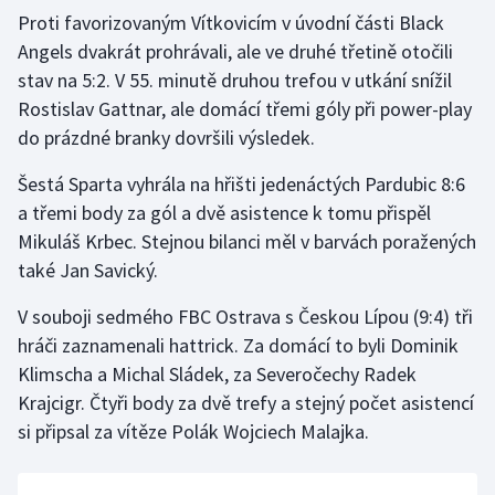
Proti favorizovaným Vítkovicím v úvodní části Black
Olympijské hry
Angels dvakrát prohrávali, ale ve druhé třetině otočili
stav na 5:2. V 55. minutě druhou trefou v utkání snížil
Parasport
Rostislav Gattnar, ale domácí třemi góly při power-play
do prázdné branky dovršili výsledek.
Plavání
Šestá Sparta vyhrála na hřišti jedenáctých Pardubic 8:6
Plážový volejbal
a třemi body za gól a dvě asistence k tomu přispěl
Mikuláš Krbec. Stejnou bilanci měl v barvách poražených
Ragby
také Jan Savický.
Rychlobruslení
V souboji sedmého FBC Ostrava s Českou Lípou (9:4) tři
hráči zaznamenali hattrick. Za domácí to byli Dominik
Rychlostní kanoistika
Klimscha a Michal Sládek, za Severočechy Radek
Krajcigr. Čtyři body za dvě trefy a stejný počet asistencí
Short track
si připsal za vítěze Polák Wojciech Malajka.
Sportovní střelba