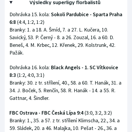
Výsledky superligy florbalistů
Stolní tenis
Dohrávka 15. kola:
Sokoli Pardubice - Sparta Praha
Triatlon
6:8
(4:4, 1:2, 1:2)
Branky: 1. a 18. A. Šmíd, 7. a 27. L. Kučera, 10.
Veslování
Savický, 53. P. Černý - 8. a 26. Zouzal, 16. a 60. D.
Beneš, 4. M. Krbec, 12. Křenek, 29. Kolstrunk, 42.
Vodní slalom
Pažák.
Volejbal
Dohrávka 16. kola:
Black Angels - 1. SC Vítkovice
8:3
(1:2, 4:0, 3:1)
Ostatní
Branky: 30. z tr. střílení, 40., 58. a 60. T. Hanák, 31. a
34. J. Boček, 5. Renčín, 58. R. Hanák - 14. a 55. R.
Gattnar, 4. Šindler.
FBC Ostrava - FBC Česká Lípa 9:4
(3:0, 3:2, 3:2)
Branky: 1., 35. a 57. z tr. střílení Klimscha, 22., 34. a
59. Sládek, 20. a 46. Malajka, 10. Pešat - 26., 36. a