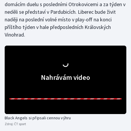
domácím duelu s posledními Otrokovicemi a za týden v
neděli se představí v Pardubicích. Liberec bude živit
Gymnastika
naději na poslední volné místo v play-off na konci
příštího týden v hale předposledních Královských
Házená
Vinohrad.
Jezdectví
Judo
Krasobruslení
Nahrávám video
Lezení
Lyže a snowboard
Moderní pětiboj
Black Angels si připsali cennou výhru
Zdroj:
ČT sport
Motorsport