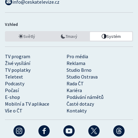
info@ceskatelevize.cz
Vzhled
Světlý
Tmavý
Systém
TV program
Pro média
Živé vysílání
Reklama
TV poplatky
Studio Brno
Teletext
Studio Ostrava
Podcasty
Rada ČT
Počasí
Kariéra
E-shop
Podávání námětů
Mobilní a TV aplikace
Časté dotazy
Vše o ČT
Kontakty