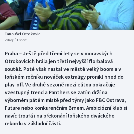
Baseball a softbal
Soutěže
Basketbal
Historické návraty
Biatlon
Aplikace ČT sport
Fanoušci Otrokovic
Zdroj:
ČT sport
Boby a skeleton
AZ kvíz
Praha – Ještě před třemi lety se v moravských
Otrokovicích hrála jen třetí nejvyšší florbalová
Box
soutěž. Poté však nastal ve městě velký boom a v
Curling
loňském ročníku nováček extraligy pronikl hned do
play-off. Ve druhé sezoně mezi elitou pokračuje
Dostihy
vzestupný trend a Panthers se zatím drží na
výborném pátém místě před týmy jako FBC Ostrava,
Florbal
Future nebo konkurenčním Brnem. Ambiciózní klub si
navíc troufá i na překonání loňského diváckého
Futsal
rekordu v základní části.
Golf