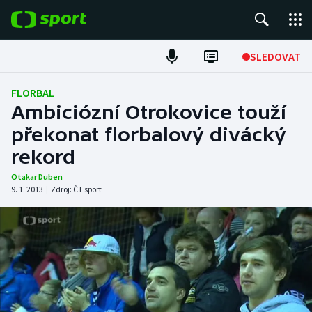
POPULÁRNÍ
SLEDOVAT
Fotbal
FLORBAL
Ambiciózní Otrokovice touží
Hokej
překonat florbalový divácký
rekord
Tenis
Otakar Duben
Atletika
9. 1. 2013
|
Zdroj:
ČT sport
Cyklistika
DALŠÍ SPORTY
Americký fotbal
NEPŘEHLÉDNĚTE