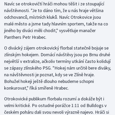
Navíc se otrokovičtí hráči mohou těšit i ze stoupající
návštěvnosti. "Je to dáno tím, že u nás hraje většina
Gymnastika
odchovanců, místních kluků. Navíc Otrokovice jsou
malé město a jsme tady hlavním sportem, takže na co
Házená
jiného by diváci měli chodit," vysvětluje manažer
Jezdectví
Panthers Petr Hrabec.
O divácký zájem otrokovický florbal statečně bojuje se
Judo
zlínským hokejem. Domácí návštěvy jsou po Brnu druhé
největší v extralize, ačkoliv termíny utkání často kolidují
Krasobruslení
se zápasy zlínského PSG. "Hokej nám určitě bere diváky,
Lezení
na návštěvnosti je poznat, kdy se ve Zlíně hraje.
Bohužel hokeji ještě dlouho nebudeme schopni
Lyže a snowboard
konkurovat," říká smířeně Hrabec.
Moderní pětiboj
Otrokovické publikum florbalu rozumí a dokáže být i
velmi kritické. Po ostudné porážce 1:11 od Bulldogs v
Motorsport
českém poháru dali svou nevoli výrazně najevo. Hráči si