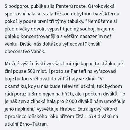
Stolní tenis
S podporou publika síla Panterů roste. Otrokovická
sportovní hala se stala těžkou dobytnou tvrzí, kterou
Triatlon
pokořily pouze první tři týmy tabulky. "Nemůžeme si
před diváky dovolit vypustit jediný souboj, hrajeme
Veslování
daleko koncentrovaněji a s větším nasazením než
venku. Diváci nás dokážou vyhecovat," chválí
Vodní slalom
obecenstvo Vaněk.
Volejbal
Možné vyšší návštěvy však limituje kapacita stánku, jež
činí pouze 500 míst. I proto se Panteři na vyřazovací
Ostatní
boje budou stěhovat do větší haly ve Zlíně. "V
okamžiku, kdy u nás bude televizní utkání, tak bychom
rádi porazili Brno nejen na hřišti, ale i počtem diváků. To
je náš sen a zlínská hala pro 2 000 diváků nám umožňuje
jeho naplnění," vysvětluje Hrabec. Extraligový rekord
z prosince loňského roku přitom čítá 1 574 diváků na
utkání Brno–Tatran.