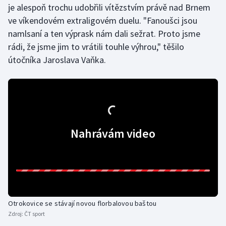
je alespoň trochu udobřili vítězstvím právě nad Brnem
Olympijské hry
ve víkendovém extraligovém duelu. "Fanoušci jsou
namlsaní a ten výprask nám dali sežrat. Proto jsme
Parasport
rádi, že jsme jim to vrátili touhle výhrou," těšilo
útočníka Jaroslava Vaňka.
Plavání
Plážový volejbal
Ragby
Nahrávám video
Rychlobruslení
Rychlostní kanoistika
Short track
Otrokovice se stávají novou florbalovou baštou
Sportovní střelba
Zdroj:
ČT sport