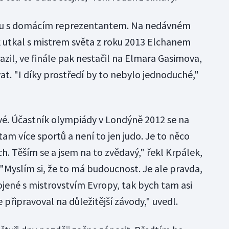
etu s domácím reprezentantem. Na nedávném
 utkal s mistrem světa z roku 2013 Elchanem
l, ve finále pak nestačil na Elmara Gasimova,
at. "I díky prostředí by to nebylo jednoduché,"
vé. Účastník olympiády v Londýně 2012 se na
e tam více sportů a není to jen judo. Je to něco
ch. Těším se a jsem na to zvědavý," řekl Krpálek,
. "Myslím si, že to má budoucnost. Je ale pravda,
ené s mistrovstvím Evropy, tak bych tam asi
 připravoval na důležitější závody," uvedl.