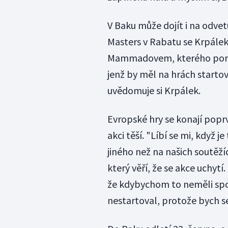
V Baku může dojít i na odv
Masters v Rabatu se Krpálek
Mammadovem, kterého porazi
jenž by měl na hrách startov
uvědomuje si Krpálek.
Evropské hry se konají popr
akci těší. "Líbí se mi, když j
jiného než na našich soutěží
který věří, že se akce uchytí
že kdybychom to neměli spoj
nestartoval, protože bych se