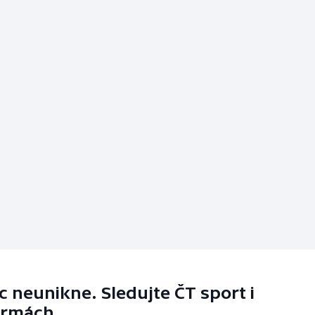
 neunikne. Sledujte ČT sport i
ormách.