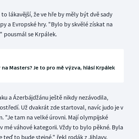
 to lákavější, že ve hře by měly být dvě sady
opy a Evropské hry. "Bylo by skvělé získat na
," pousmál se Krpálek.
 na Masters? Je to pro mě výzva, hlásí Krpálek
ku a Ázerbájdžánu ještě nikdy nezávodila,
ředí. Už dvakrát zde startoval, navíc judo je v
 "Je tam na velké úrovni. Mají olympijské
ě v mé váhové kategorii. Vždy to bylo pěkné. Byla
 teď to bude stejné," řekl rodák z Jihlavy.