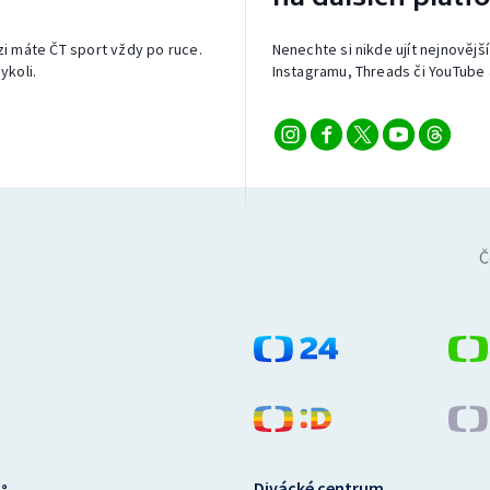
izi máte ČT sport vždy po ruce.
Nenechte si nikde ujít nejnovější
ykoli.
Instagramu, Threads či YouTube 
Č
Divácké centrum