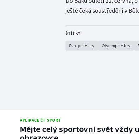
Do Baku odletí 22. června, o
ještě čeká soustředění v Běl
ŠTÍTKY
Evropské hry
Olympijské hry
APLIKACE ČT SPORT
Mějte celý sportovní svět vždy u
obrazovce.