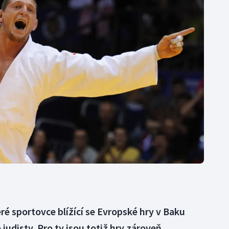
Moderní pětiboj
Triatlon
Motorsport
Veslování
Olympijské hry
Vodní slalom
Parasport
Volejbal
Plavání
Ostatní
Plážový volejbal
eré sportovce blížící se Evropské hry v Baku
judisty. Pro ty jsou totiž hry zároveň