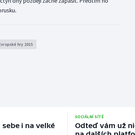
 čtyři dny později začne zápasit. Předtím ho
orusku.
Evropské hry 2015
SOCIÁLNÍ SÍTĚ
 sebe i na velké
Odteď vám už nic
na dalších platf