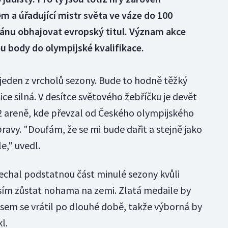
 a úřadující mistr světa ve váze do 100
ánu obhajovat evropský titul. Význam akce
ou body do olympijské kvalifikace.
o jeden z vrcholů sezony. Bude to hodně těžký
ice silná. V desítce světového žebříčku je devět
2 areně, kde převzal od Českého olympijského
pravy. "Doufám, že se mi bude dařit a stejně jako
e," uvedl.
nechal podstatnou část minulé sezony kvůli
sím zůstat nohama na zemi. Zlatá medaile by
jsem se vrátil po dlouhé době, takže výborná by
l.