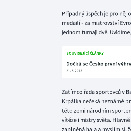
Případný úspěch je pro něj o
medailí - za mistrovství Evr
jednom turnaji dvě. Uvidíme
SOUVISEJÍCÍ ČLÁNKY
Dočká se Česko první výhry
21. 5. 2015
Zatímco řada sportovců v Ba
Krpálka nečeká neznámé prost
této zemi národním sportem.
vítěze i mistry světa. Hlavn
zaplněná hala a myslím si, že