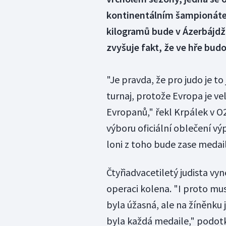
kontinentálním šampionátem
kilogramů bude v Ázerbájdž
zvyšuje fakt, že ve hře bud
"Je pravda, že pro judo je t
turnaj, protože Evropa je vel
Evropanů," řekl Krpálek v O
výboru oficiální oblečení vý
loni z toho bude zase medail
Čtyřiadvacetiletý judista vy
operaci kolena. "I proto mu
byla úžasná, ale na žíněnku 
byla každá medaile," podotk