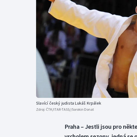
Curling
Dostihy
Florbal
Futsal
Golf
Gymnastika
Slavící český judista Lukáš Krpálek
Zdroj:
ČTK/ITAR-TASS//Sorokin Donat
Praha – Jestli jsou pro někt
vrcholem sezony, jedná se o 