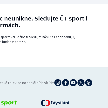
 neunikne. Sledujte ČT sport i
ormách.
 sportovní události. Sledujte nás i na Facebooku, X,
a buďte v obraze.
eská televize na sociálních sítích: