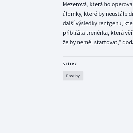
Mezerová, která ho operovala
úlomky, které by neustále d
další výsledky rentgenu, kt
přiblížila trenérka, která věř
že by neměl startovat," dod
ŠTÍTKY
Dostihy