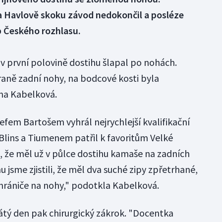
na Havlově skoku závod nedokončil a posléze
b Českého rozhlasu.
první polovině dostihu šlapal po nohách.
traně zadní nohy, na bodcové kosti byla
ana Kabelková.
efem Bartošem vyhrál nejrychlejší kvalifikační
 Blins a Tiumenem patřil k favoritům Velké
t, že měl už v půlce dostihu kamaše na zadních
 jsme zjistili, že měl dva suché zipy zpřetrhané,
hrániče na nohy," podotkla Kabelková.
átý den pak chirurgický zákrok. "Docentka