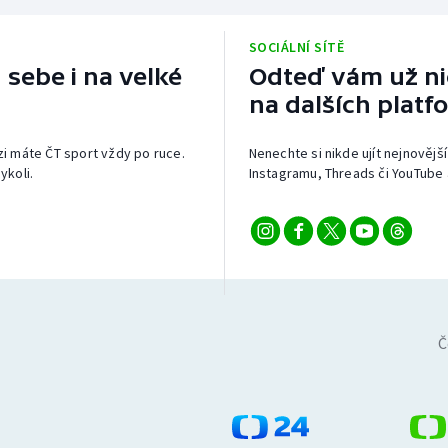
SOCIÁLNÍ SÍTĚ
 sebe i na velké
Odteď vám už nic
na dalších platf
izi máte ČT sport vždy po ruce.
Nenechte si nikde ujít nejnovější
ykoli.
Instagramu, Threads či YouTube 
Č