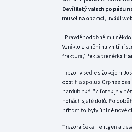
Devítiletý valach po pádu 
musel na operaci, uvádí we
"Pravděpodobně mu někdo v 
Vzniklo zranění na vnitřní s
fraktura," řekla trenérka H
Trezor v sedle s žokejem Jos
dostih a spolu s Orphee des
pardubické. "Z fotek je vidě
nohách sjeté dolů. Po doběhu
přitom to byly úplně nové c
Trezora čekal rentgen a des