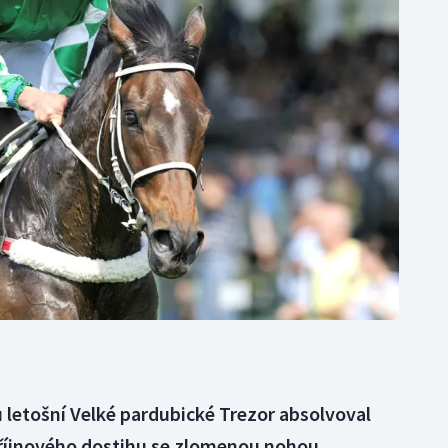
Moderní pětiboj
Triatlon
Motorsport
Veslování
Olympijské hry
Vodní slalom
Parasport
Volejbal
Plavání
Ostatní
Plážový volejbal
ů letošní Velké pardubické Trezor absolvoval
 říjnového dostihu se zlomenou nohou.