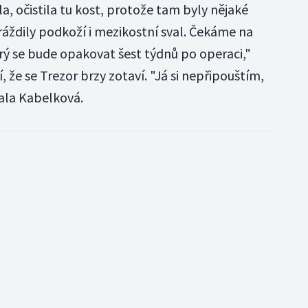
, očistila tu kost, protože tam byly nějaké
ráždily podkoží i mezikostní sval. Čekáme na
erý se bude opakovat šest týdnů po operaci,"
í, že se Trezor brzy zotaví. "Já si nepřipouštím,
ala Kabelková.