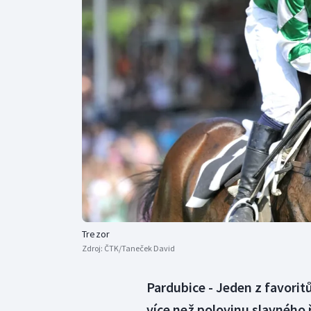
Curling
Dostihy
Florbal
Futsal
Golf
Gymnastika
Trezor
Zdroj:
ČTK/Taneček David
Pardubice - Jeden z favorit
více než polovinu slavného