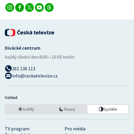
Divácké centrum
každý všední den:
8:00—16:00 hodin
261 136 113
info@ceskatelevize.cz
Vzhled
Světlý
Tmavý
Systém
TV program
Pro média