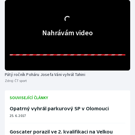
Gymnastika
Házená
Nahrávám video
Jezdectví
Judo
Krasobruslení
Pátý ročník Poháru Josefa Váni vyhrál Tahini
Zdroj:
ČT sport
Lezení
SOUVISEJÍCÍ ČLÁNKY
Lyže a snowboard
Opatrný vyhrál parkurový SP v Olomouci
Moderní pětiboj
25. 6. 2017
Motorsport
Goscater porazil ve 2. kvalifikaci na Velkou