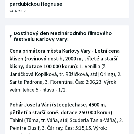
pardubickou Hegnuse
Olympijské hry
24. 6. 2017
Parasport
Dostihový den Mezinárodního filmového
Plavání
festivalu Karlovy Vary:
Cena primátora města Karlovy Vary - Letní cena
Plážový volejbal
klisen (rovinový dostih, 2000 m, tříleté a starší
klisny, dotace 100 000 korun):
1. Venillia (ž.
Ragby
Janáčková Koplíková, tr. Růžičková, stáj Orling), 2.
Rychlobruslení
Santa Padrona, 3. Florentina. Čas: 2:06,23. Výrok:
velmi lehce 5 - hlava - 1/2.
Rychlostní kanoistika
Pohár Josefa Váni (steeplechase, 4500 m,
Short track
pětiletí a starší koně, dotace 250 000 korun):
1.
Tahini (Tůma, tr. Váňa, stáj Scuderia Tania-Váňa), 2.
Sportovní střelba
Peintre Elusif, 3. Čáriray. Čas: 5:15,15. Výrok: