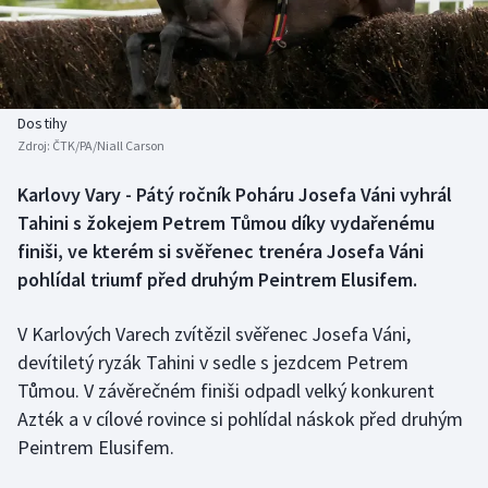
Baseball a softbal
Soutěže
Basketbal
Historické návraty
Biatlon
Aplikace ČT sport
Dostihy
Zdroj:
ČTK/PA/Niall Carson
Boby a skeleton
AZ kvíz
Karlovy Vary - Pátý ročník Poháru Josefa Váni vyhrál
Tahini s žokejem Petrem Tůmou díky vydařenému
Box
finiši, ve kterém si svěřenec trenéra Josefa Váni
Curling
pohlídal triumf před druhým Peintrem Elusifem.
Dostihy
V Karlových Varech zvítězil svěřenec Josefa Váni,
devítiletý ryzák Tahini v sedle s jezdcem Petrem
Florbal
Tůmou. V závěrečném finiši odpadl velký konkurent
Azték a v cílové rovince si pohlídal náskok před druhým
Futsal
Peintrem Elusifem.
Golf