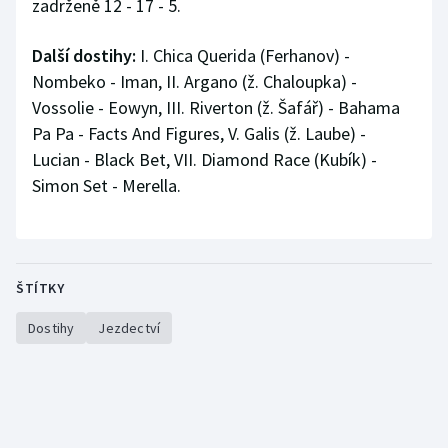
zadrženě 12 - 17 - 5.
Stolní tenis
Další dostihy:
I. Chica Querida (Ferhanov) -
Triatlon
Nombeko - Iman, II. Argano (ž. Chaloupka) -
Vossolie - Eowyn, III. Riverton (ž. Šafář) - Bahama
Veslování
Pa Pa - Facts And Figures, V. Galis (ž. Laube) -
Vodní slalom
Lucian - Black Bet, VII. Diamond Race (Kubík) -
Simon Set - Merella.
Volejbal
Ostatní
ŠTÍTKY
Dostihy
Jezdectví