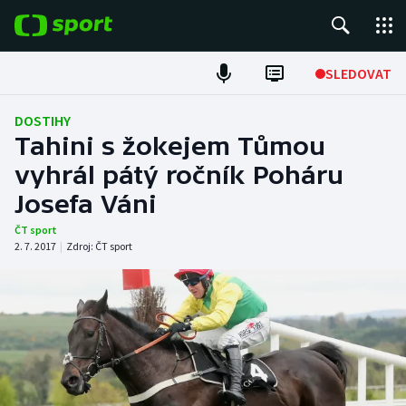
POPULÁRNÍ
SLEDOVAT
Fotbal
DOSTIHY
Tahini s žokejem Tůmou
Hokej
vyhrál pátý ročník Poháru
Josefa Váni
Tenis
ČT sport
Atletika
2. 7. 2017
|
Zdroj:
ČT sport
Cyklistika
DALŠÍ SPORTY
Americký fotbal
NEPŘEHLÉDNĚTE