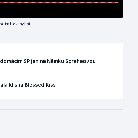
 zatím bezchybní
na domácím SP jen na Němku Spreheovou
la klisna Blessed Kiss