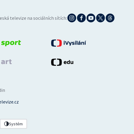
eská televize na sociálních sítích:
din
levize.cz
Systém