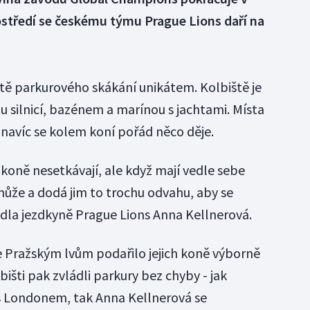
tředí se českému týmu Prague Lions daří na
tě parkurového skákání unikátem. Kolbiště je
u silnicí, bazénem a marínou s jachtami. Místa
navíc se kolem koní pořád něco děje.
e koně nesetkávají, ale když mají vedle sebe
může a dodá jim to trochu odvahu, aby se
uvedla jezdkyně Prague Lions Anna Kellnerová.
 Pražským lvům podařilo jejich koně výborně
bišti pak zvládli parkury bez chyby - jak
 Londonem, tak Anna Kellnerová se