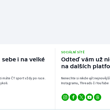
SOCIÁLNÍ SÍTĚ
 sebe i na velké
Odteď vám už nic
na dalších platf
izi máte ČT sport vždy po ruce.
Nenechte si nikde ujít nejnovější
ykoli.
Instagramu, Threads či YouTube 