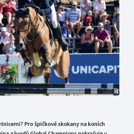
Moderní pětiboj
Triatlon
Motorsport
Veslování
Olympijské hry
Vodní slalom
Parasport
Volejbal
Plavání
Ostatní
Plážový volejbal
etnicemi? Pro špičkové skokany na koních
vina závodů Global Champions pokračuje v