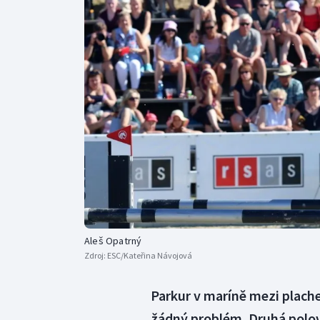
Curling
Dostihy
Florbal
Futsal
Golf
Gymnastika
Aleš Opatrný
Zdroj:
ESC/Kateřina Návojová
Parkur v maríně mezi plach
žádný problém. Druhá polo