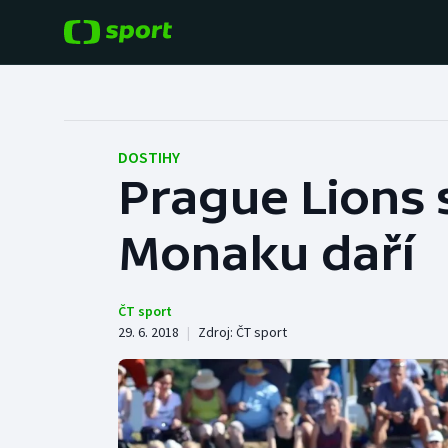
POPULÁRNÍ
DALŠÍ SPORTY
Fotbal
Americký fotbal
DOSTIHY
Prague Lions 
Hokej
Baseball a softbal
Monaku daří
Tenis
Basketbal
Atletika
Biatlon
ČT sport
29. 6. 2018
|
Zdroj:
ČT sport
Cyklistika
Boby a skeleton
Box