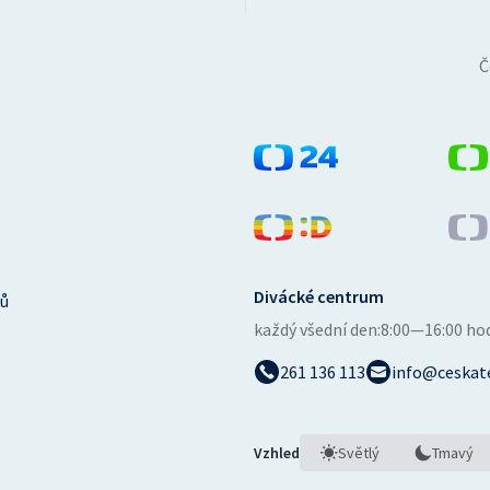
Č
Divácké centrum
ů
každý všední den:
8:00—16:00 ho
261 136 113
info@ceskate
Vzhled
Světlý
Tmavý