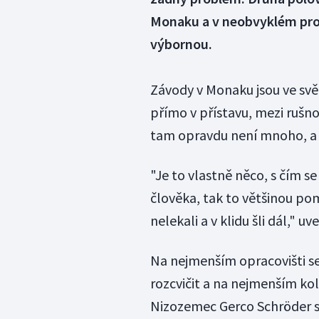
Monaku a v neobvyklém pros
výbornou.
Závody v Monaku jsou ve svě
přímo v přístavu, mezi rušno
tam opravdu není mnoho, a 
"Je to vlastně něco, s čím s
člověka, tak to většinou po
nelekali a v klidu šli dál," 
Na nejmenším opracovišti se
rozcvičit a na nejmenším kol
Nizozemec Gerco Schröder s