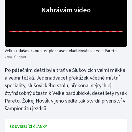
Nahrávám video
Gymnastika
Házená
Jezdectví
Velkou slušovickou steeplechase ovládl Novák v sedle Pareta
Judo
Zdroj:
ČT sport
Po pátečním dešti byla trať ve Slušovicích velmi měkká
Krasobruslení
a velmi těžká. Jedenadvacet překážek včetně místní
Lezení
speciality, slušovického stolu, překonal nejrychleji
čtyřnásobný účastník Velké pardubické, desetiletý ryzák
Lyže a snowboard
Pareto. Žokej Novák v jeho sedle tak stvrdil prvenství v
šampionátu jezdců.
Moderní pětiboj
SOUVISEJÍCÍ ČLÁNKY
Motorsport