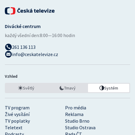
Divácké centrum
každý všední den:
8:00—16:00 hodin
261 136 113
info@ceskatelevize.cz
Vzhled
Světlý
Tmavý
Systém
TV program
Pro média
Živé vysílání
Reklama
TV poplatky
Studio Brno
Teletext
Studio Ostrava
Podcasty
Rada ČT