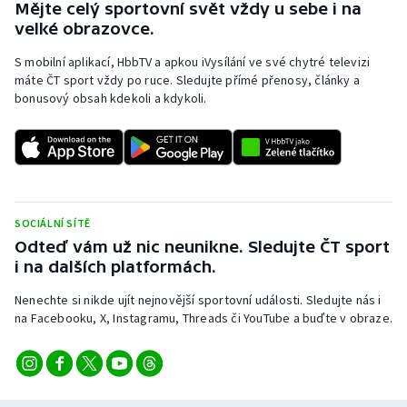
Mějte celý sportovní svět vždy u sebe i na
Stolní tenis
velké obrazovce.
Triatlon
S mobilní aplikací, HbbTV a apkou iVysílání ve své chytré televizi
máte ČT sport vždy po ruce. Sledujte přímé přenosy, články a
bonusový obsah kdekoli a kdykoli.
Veslování
Vodní slalom
Volejbal
SOCIÁLNÍ SÍTĚ
Ostatní
Odteď vám už nic neunikne. Sledujte ČT sport
i na dalších platformách.
Nenechte si nikde ujít nejnovější sportovní události. Sledujte nás i
na Facebooku, X, Instagramu, Threads či YouTube a buďte v obraze.