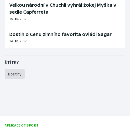
Velkou národní v Chuchli vyhrál žokej Myška v
Olympijské hry
sedle Capferreta
15. 10. 2017
Parasport
Dostih o Cenu zimního favorita ovládl Sagar
Plavání
14. 10. 2017
Plážový volejbal
ŠTÍTKY
Ragby
Dostihy
Rychlobruslení
Rychlostní kanoistika
Short track
Sportovní střelba
APLIKACE ČT SPORT