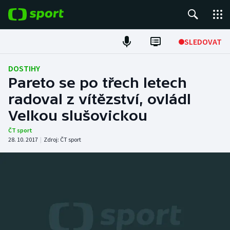
POPULÁRNÍ
SLEDOVAT
Fotbal
DOSTIHY
Pareto se po třech letech
Hokej
radoval z vítězství, ovládl
Velkou slušovickou
Tenis
ČT sport
Atletika
28. 10. 2017
|
Zdroj:
ČT sport
Cyklistika
DALŠÍ SPORTY
Americký fotbal
NEPŘEHLÉDNĚTE