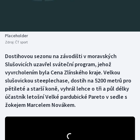
Baseball a softbal
Soutěže
Basketbal
Historické návraty
Biatlon
Aplikace ČT sport
Placeholder
Zdroj:
ČT sport
Boby a skeleton
AZ kvíz
Dostihovou sezonu na závodišti v moravských
Slušovicích uzavřel sváteční program, jehož
Box
vyvrcholením byla Cena Zlínského kraje. Velkou
Curling
slušovickou steeplechase, dostih na 5200 metrů pro
pětileté a starší koně, vyhrál lehce o tři a půl délky
Dostihy
účastník letošní Velké pardubické Pareto v sedle s
žokejem Marcelem Novákem.
Florbal
Futsal
Golf