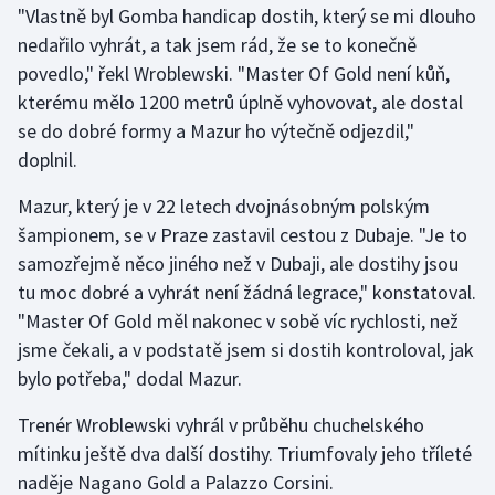
"Vlastně byl Gomba handicap dostih, který se mi dlouho
Olympijské hry
nedařilo vyhrát, a tak jsem rád, že se to konečně
povedlo," řekl Wroblewski. "Master Of Gold není kůň,
Parasport
kterému mělo 1200 metrů úplně vyhovovat, ale dostal
se do dobré formy a Mazur ho výtečně odjezdil,"
Plavání
doplnil.
Plážový volejbal
Mazur, který je v 22 letech dvojnásobným polským
šampionem, se v Praze zastavil cestou z Dubaje. "Je to
Ragby
samozřejmě něco jiného než v Dubaji, ale dostihy jsou
tu moc dobré a vyhrát není žádná legrace," konstatoval.
Rychlobruslení
"Master Of Gold měl nakonec v sobě víc rychlosti, než
jsme čekali, a v podstatě jsem si dostih kontroloval, jak
Rychlostní kanoistika
bylo potřeba," dodal Mazur.
Short track
Trenér Wroblewski vyhrál v průběhu chuchelského
mítinku ještě dva další dostihy. Triumfovaly jeho tříleté
Sportovní střelba
naděje Nagano Gold a Palazzo Corsini.