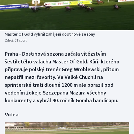
Baseball a softbal
Soutěže
Basketbal
Historické návraty
Biatlon
Aplikace ČT sport
Master Of Gold vyhrál zahájení dostihové sezony
Zdroj:
ČT sport
Boby a skeleton
AZ kvíz
Praha - Dostihová sezona začala vítězstvím
šestiletého valacha Master Of Gold. Kůň, kterého
Box
připravuje polský trenér Greg Wroblewski, přitom
Curling
nepatřil mezi favority. Ve Velké Chuchli na
sprinterské trati dlouhé 1200 m ale porazil pod
Dostihy
vedením žokeje Szczepana Mazura všechny
konkurenty a vyhrál 90. ročník Gomba handicapu.
Florbal
Videa
Futsal
Golf