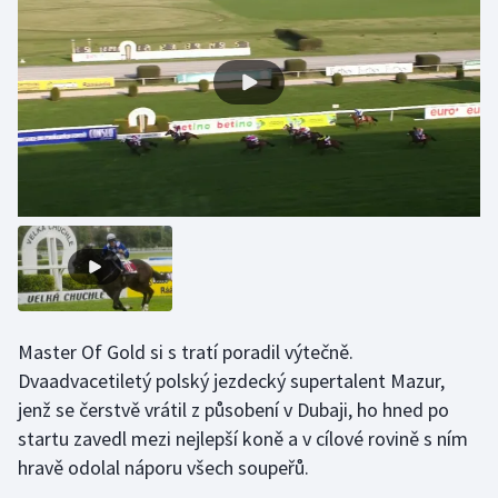
Gymnastika
Házená
Jezdectví
Judo
Krasobruslení
Lezení
Master Of Gold si s tratí poradil výtečně.
Lyže a snowboard
Dvaadvacetiletý polský jezdecký supertalent Mazur,
jenž se čerstvě vrátil z působení v Dubaji, ho hned po
Moderní pětiboj
startu zavedl mezi nejlepší koně a v cílové rovině s ním
hravě odolal náporu všech soupeřů.
Motorsport