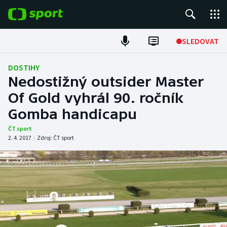
POPULÁRNÍ
SLEDOVAT
Fotbal
DOSTIHY
Nedostižný outsider Master
Hokej
Of Gold vyhrál 90. ročník
Gomba handicapu
Tenis
ČT sport
Atletika
2. 4. 2017
|
Zdroj:
ČT sport
Cyklistika
DALŠÍ SPORTY
Americký fotbal
NEPŘEHLÉDNĚTE