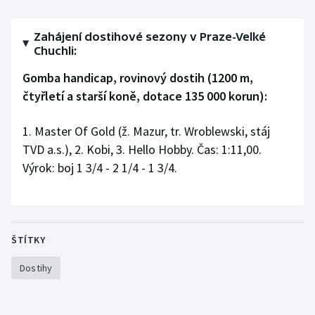
Stolní tenis
Zahájení dostihové sezony v Praze-Velké
Triatlon
Chuchli:
Gomba handicap, rovinový dostih (1200 m,
Veslování
čtyřletí a starší koně, dotace 135 000 korun):
Vodní slalom
1. Master Of Gold (ž. Mazur, tr. Wroblewski, stáj
Volejbal
TVD a.s.), 2. Kobi, 3. Hello Hobby. Čas: 1:11,00.
Výrok: boj 1 3/4 - 2 1/4 - 1 3/4.
Ostatní
ŠTÍTKY
Dostihy