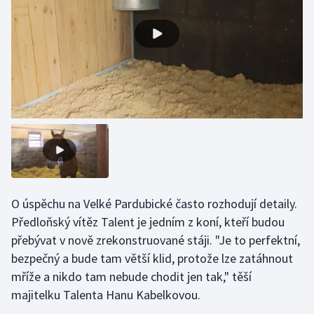
Gymnastika
Házená
Jezdectví
Judo
Krasobruslení
Lezení
O úspěchu na Velké Pardubické často rozhodují detaily.
Předloňský vítěz Talent je jedním z koní, kteří budou
Lyže a snowboard
přebývat v nově zrekonstruované stáji. "Je to perfektní,
bezpečný a bude tam větší klid, protože lze zatáhnout
Moderní pětiboj
mříže a nikdo tam nebude chodit jen tak," těší
majitelku Talenta Hanu Kabelkovou.
Motorsport