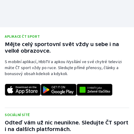
Stolní tenis
Triatlon
Veslování
APLIKACE ČT SPORT
Mějte celý sportovní svět vždy u sebe i na
Vodní slalom
velké obrazovce.
Volejbal
S mobilní aplikací, HbbTV a apkou iVysílání ve své chytré televizi
máte ČT sport vždy po ruce. Sledujte přímé přenosy, články a
bonusový obsah kdekoli a kdykoli.
Ostatní
SOCIÁLNÍ SÍTĚ
Odteď vám už nic neunikne. Sledujte ČT sport
i na dalších platformách.