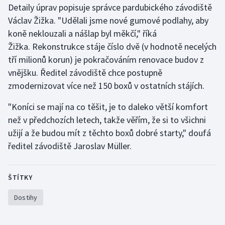
Detaily úprav popisuje správce pardubického závodiště
Olympijské hry
Václav Žižka. "Udělali jsme nové gumové podlahy, aby
koně neklouzali a nášlap byl měkčí," říká
Parasport
Žižka. Rekonstrukce stáje číslo dvě (v hodnotě necelých
tří milionů korun) je pokračováním renovace budov z
Plavání
vnějšku. Ředitel závodiště chce postupně
zmodernizovat více než 150 boxů v ostatních stájích.
Plážový volejbal
"Koníci se mají na co těšit, je to daleko větší komfort
Ragby
než v předchozích letech, takže věřím, že si to všichni
užijí a že budou mít z těchto boxů dobré starty," doufá
Rychlobruslení
ředitel závodiště Jaroslav Müller.
Rychlostní kanoistika
ŠTÍTKY
Short track
Dostihy
Sportovní střelba