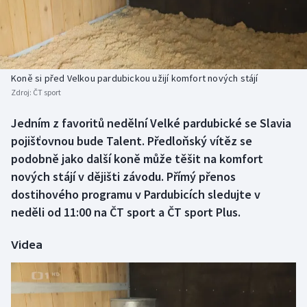
Baseball a softbal
Soutěže
Basketbal
Historické návraty
Biatlon
Aplikace ČT sport
Koně si před Velkou pardubickou užijí komfort nových stájí
Zdroj:
ČT sport
Boby a skeleton
AZ kvíz
Jedním z favoritů nedělní Velké pardubické se Slavia
pojišťovnou bude Talent. Předloňský vítěz se
Box
podobně jako další koně může těšit na komfort
Curling
nových stájí v dějišti závodu. Přímý přenos
dostihového programu v Pardubicích sledujte v
Dostihy
neděli od 11:00 na ČT sport a ČT sport Plus.
Florbal
Videa
Futsal
Golf