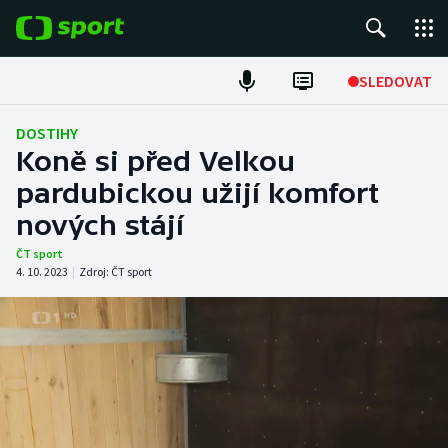
POPULÁRNÍ
SLEDOVAT
Fotbal
DOSTIHY
Koně si před Velkou
Hokej
pardubickou užijí komfort
nových stájí
Tenis
ČT sport
Atletika
4. 10. 2023
|
Zdroj:
ČT sport
Cyklistika
DALŠÍ SPORTY
Americký fotbal
NEPŘEHLÉDNĚTE