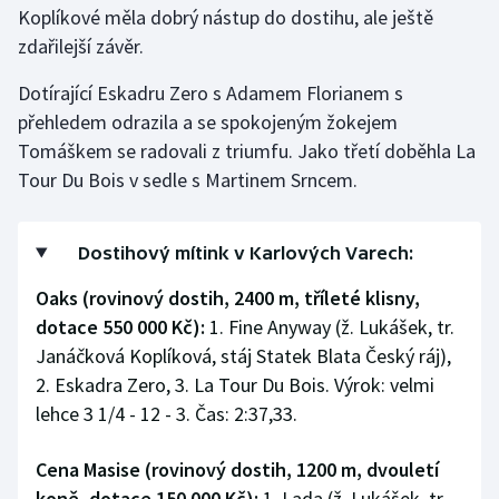
Koplíkové měla dobrý nástup do dostihu, ale ještě
zdařilejší závěr.
Gymnastika
Dotírající Eskadru Zero s Adamem Florianem s
Házená
přehledem odrazila a se spokojeným žokejem
Tomáškem se radovali z triumfu. Jako třetí doběhla La
Jezdectví
Tour Du Bois v sedle s Martinem Srncem.
Judo
Dostihový mítink v Karlových Varech:
Krasobruslení
Oaks (rovinový dostih, 2400 m, tříleté klisny,
Lezení
dotace 550 000 Kč):
1. Fine Anyway (ž. Lukášek, tr.
Janáčková Koplíková, stáj Statek Blata Český ráj),
Lyže a snowboard
2. Eskadra Zero, 3. La Tour Du Bois. Výrok: velmi
lehce 3 1/4 - 12 - 3. Čas: 2:37,33.
Moderní pětiboj
Cena Masise (rovinový dostih, 1200 m, dvouletí
Motorsport
koně, dotace 150 000 Kč):
1. Lada (ž. Lukášek, tr.