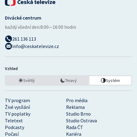
Divácké centrum
každý všední den:
8:00—16:00 hodin
261 136 113
info@ceskatelevize.cz
Vzhled
Světlý
Tmavý
Systém
TV program
Pro média
Živé vysílání
Reklama
TV poplatky
Studio Brno
Teletext
Studio Ostrava
Podcasty
Rada ČT
Počasí
Kariéra