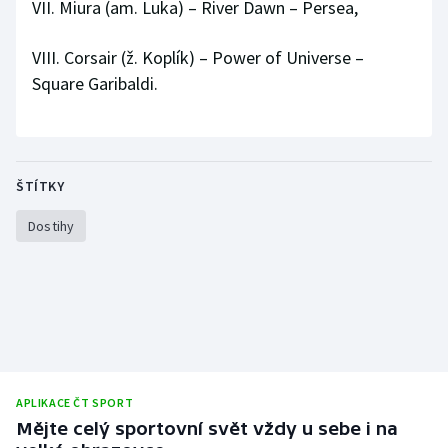
VII. Miura (am. Luka) – River Dawn – Persea,
Stolní tenis
VIII. Corsair (ž. Koplík) – Power of Universe –
Triatlon
Square Garibaldi.
Veslování
Vodní slalom
ŠTÍTKY
Volejbal
Dostihy
Ostatní
APLIKACE ČT SPORT
Mějte celý sportovní svět vždy u sebe i na