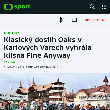
POPULÁRNÍ
SLEDOVAT
Fotbal
DOSTIHY
Klasický dostih Oaks v
Hokej
Karlových Varech vyhrála
klisna Fine Anyway
Tenis
ČT sport
Atletika
4. 8. 2024
|
Zdroj:
dostihy.cz
,
dostihyjc.cz
,
ČTK
Cyklistika
DALŠÍ SPORTY
Americký fotbal
NEPŘEHLÉDNĚTE