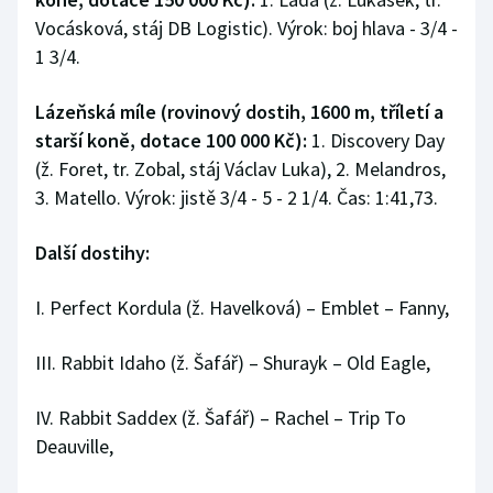
Vocásková, stáj DB Logistic). Výrok: boj hlava - 3/4 -
Olympijské hry
1 3/4.
Parasport
Lázeňská míle (rovinový dostih, 1600 m, tříletí a
starší koně, dotace 100 000 Kč):
Plavání
1. Discovery Day
(ž. Foret, tr. Zobal, stáj Václav Luka), 2. Melandros,
Plážový volejbal
3. Matello. Výrok: jistě 3/4 - 5 - 2 1/4. Čas: 1:41,73.
Ragby
Další dostihy:
Rychlobruslení
I. Perfect Kordula (ž. Havelková) – Emblet – Fanny,
Rychlostní kanoistika
III. Rabbit Idaho (ž. Šafář) – Shurayk – Old Eagle,
Short track
IV. Rabbit Saddex (ž. Šafář) – Rachel – Trip To
Deauville,
Sportovní střelba