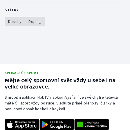
ŠTÍTKY
Gymnastika
Dostihy
Doping
Házená
Jezdectví
Judo
Krasobruslení
APLIKACE ČT SPORT
Mějte celý sportovní svět vždy u sebe i na
Lezení
velké obrazovce.
Lyže a snowboard
S mobilní aplikací, HbbTV a apkou iVysílání ve své chytré televizi
máte ČT sport vždy po ruce. Sledujte přímé přenosy, články a
bonusový obsah kdekoli a kdykoli.
Moderní pětiboj
Motorsport