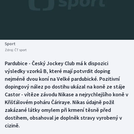
Baseball a softbal
Soutěže
Basketbal
Historické návraty
Biatlon
Aplikace ČT sport
Sport
Boby a skeleton
AZ kvíz
Zdroj:
ČT sport
Box
Pardubice - Český Jockey Club má k dispozici
výsledky vzorků B, které mají potvrdit doping
Curling
nejméně dvou koní na Velké pardubické. Pozitivní
dopingový nález po dostihu ukázal na koně ze stáje
Dostihy
Castor - vítěze závodu Nikase a nejrychlejšího koně v
Křišťálovém poháru Čáriraye. Nikas údajně požil
Florbal
zakázané látky omylem při krmení těsně před
dostihem, obsahoval je doplněk stravy vyrobený v
Futsal
cizině.
Golf