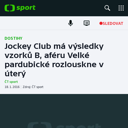
POPULÁRNÍ
SLEDOVAT
Fotbal
DOSTIHY
Jockey Club má výsledky
Hokej
vzorků B, aféru Velké
pardubické rozlouskne v
Tenis
úterý
Atletika
ČT sport
18. 1. 2016
|
Zdroj:
ČT sport
Cyklistika
DALŠÍ SPORTY
Americký fotbal
NEPŘEHLÉDNĚTE