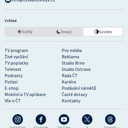
Stolní tenis
Triatlon
Vzhled
Veslování
Světlý
Tmavý
Systém
Vodní slalom
TV program
Pro média
Živé vysílání
Reklama
Volejbal
TV poplatky
Studio Brno
Teletext
Studio Ostrava
Ostatní
Podcasty
Rada ČT
Počasí
Kariéra
E-shop
Podávání námětů
Mobilní a TV aplikace
Časté dotazy
Vše o ČT
Kontakty
Instagram
Facebook
YouTube
X
Threads