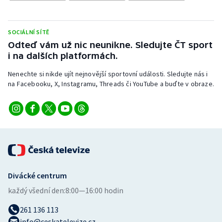
Olympijské hry
SOCIÁLNÍ SÍTĚ
Parasport
Odteď vám už nic neunikne. Sledujte ČT sport
i na dalších platformách.
Plavání
Nenechte si nikde ujít nejnovější sportovní události. Sledujte nás i
na Facebooku, X, Instagramu, Threads či YouTube a buďte v obraze.
Plážový volejbal
Ragby
Rychlobruslení
Rychlostní kanoistika
Divácké centrum
Short track
každý všední den:
8:00—16:00 hodin
Sportovní střelba
261 136 113
info@ceskatelevize.cz