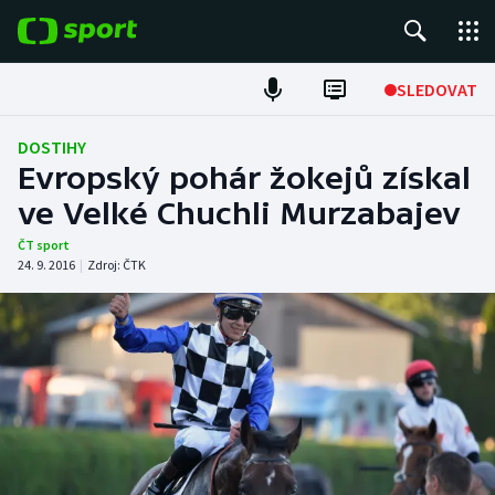
POPULÁRNÍ
SLEDOVAT
Fotbal
DOSTIHY
Evropský pohár žokejů získal
Hokej
ve Velké Chuchli Murzabajev
Tenis
ČT sport
24. 9. 2016
|
Zdroj:
ČTK
Atletika
Cyklistika
DALŠÍ SPORTY
Americký fotbal
NEPŘEHLÉDNĚTE