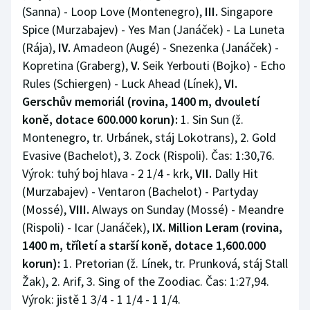
Stolní tenis
(Sanna) - Loop Love (Montenegro),
III.
Singapore
Spice (Murzabajev) - Yes Man (Janáček) - La Luneta
Triatlon
(Rája),
IV.
Amadeon (Augé) - Snezenka (Janáček) -
Kopretina (Graberg),
V.
Seik Yerbouti (Bojko) - Echo
Veslování
Rules (Schiergen) - Luck Ahead (Línek),
VI.
Gerschův memoriál (rovina, 1400 m, dvouletí
Vodní slalom
koně, dotace 600.000 korun):
1. Sin Sun (ž.
Montenegro, tr. Urbánek, stáj Lokotrans), 2. Gold
Volejbal
Evasive (Bachelot), 3. Zock (Rispoli). Čas: 1:30,76.
Výrok: tuhý boj hlava - 2 1/4 - krk,
VII.
Dally Hit
Ostatní
(Murzabajev) - Ventaron (Bachelot) - Partyday
(Mossé),
VIII.
Always on Sunday (Mossé) - Meandre
(Rispoli) - Icar (Janáček),
IX. Million Leram (rovina,
1400 m, tříletí a starší koně, dotace 1,600.000
korun):
1. Pretorian (ž. Línek, tr. Prunková, stáj Stall
Žak), 2. Arif, 3. Sing of the Zoodiac. Čas: 1:27,94.
Výrok: jistě 1 3/4 - 1 1/4 - 1 1/4.