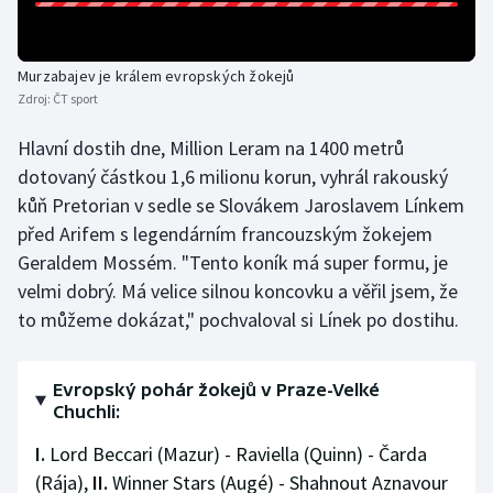
Olympijské hry
Murzabajev je králem evropských žokejů
Parasport
Zdroj:
ČT sport
Plavání
Hlavní dostih dne, Million Leram na 1400 metrů
dotovaný částkou 1,6 milionu korun, vyhrál rakouský
Plážový volejbal
kůň Pretorian v sedle se Slovákem Jaroslavem Línkem
před Arifem s legendárním francouzským žokejem
Ragby
Geraldem Mossém. "Tento koník má super formu, je
velmi dobrý. Má velice silnou koncovku a věřil jsem, že
Rychlobruslení
to můžeme dokázat," pochvaloval si Línek po dostihu.
Rychlostní kanoistika
Evropský pohár žokejů v Praze-Velké
Short track
Chuchli:
I.
Lord Beccari (Mazur) - Raviella (Quinn) - Čarda
Sportovní střelba
(Rája),
II.
Winner Stars (Augé) - Shahnout Aznavour