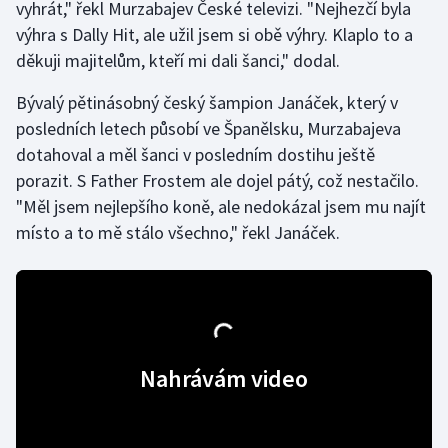
vyhrát," řekl Murzabajev České televizi. "Nejhezčí byla
výhra s Dally Hit, ale užil jsem si obě výhry. Klaplo to a
Gymnastika
děkuji majitelům, kteří mi dali šanci," dodal.
Házená
Bývalý pětinásobný český šampion Janáček, který v
posledních letech působí ve Španělsku, Murzabajeva
Jezdectví
dotahoval a měl šanci v posledním dostihu ještě
porazit. S Father Frostem ale dojel pátý, což nestačilo.
Judo
"Měl jsem nejlepšího koně, ale nedokázal jsem mu najít
místo a to mě stálo všechno," řekl Janáček.
Krasobruslení
Lezení
Lyže a snowboard
Nahrávám video
Moderní pětiboj
Motorsport