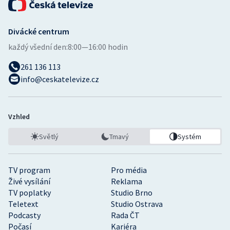
Divácké centrum
každý všední den:
8:00—16:00 hodin
261 136 113
info@ceskatelevize.cz
Vzhled
Světlý
Tmavý
Systém
TV program
Pro média
Živé vysílání
Reklama
TV poplatky
Studio Brno
Teletext
Studio Ostrava
Podcasty
Rada ČT
Počasí
Kariéra