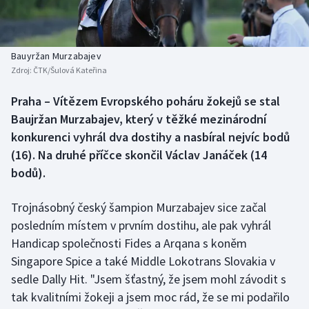
Baseball a softbal
Soutěže
Basketbal
Historické návraty
Bauyržan Murzabajev
Zdroj:
ČTK/Šulová Kateřina
Biatlon
Aplikace ČT sport
Praha – Vítězem Evropského poháru žokejů se stal
Boby a skeleton
AZ kvíz
Baujržan Murzabajev, který v těžké mezinárodní
konkurenci vyhrál dva dostihy a nasbíral nejvíc bodů
Box
(16). Na druhé příčce skončil Václav Janáček (14
bodů).
Curling
Trojnásobný český šampion Murzabajev sice začal
Dostihy
posledním místem v prvním dostihu, ale pak vyhrál
Florbal
Handicap společnosti Fides a Arqana s koněm
Singapore Spice a také Middle Lokotrans Slovakia v
Futsal
sedle Dally Hit. "Jsem šťastný, že jsem mohl závodit s
tak kvalitními žokeji a jsem moc rád, že se mi podařilo
Golf