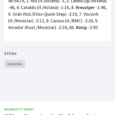
46:54:19, 2. Aru (It./Astana) -3, 3. Landa (Šp./Astana)
-46, 4. Cataldo (It./Astana) -1:16,
5. Kreuziger
-1:46,
6. Urán (Kol./Etixx-Quick-Step) -2:10, 7. Visconti
(It./Movistar) -2:12, 8. Caruso (It./BMC) -2:20, 9.
Amador (Kost./Movistar) -2:24,
10. König
-2:30.
ŠTÍTKY
Cyklistika
APLIKACE ČT SPORT