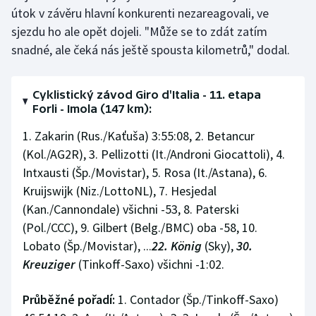
útok v závěru hlavní konkurenti nezareagovali, ve
sjezdu ho ale opět dojeli. "Může se to zdát zatím
snadné, ale čeká nás ještě spousta kilometrů," dodal.
Cyklistický závod Giro d'Italia - 11. etapa
Forli - Imola (147 km):
1. Zakarin (Rus./Kaťuša) 3:55:08, 2. Betancur
(Kol./AG2R), 3. Pellizotti (It./Androni Giocattoli), 4.
Intxausti (Šp./Movistar), 5. Rosa (It./Astana), 6.
Kruijswijk (Niz./LottoNL), 7. Hesjedal
(Kan./Cannondale) všichni -53, 8. Paterski
(Pol./CCC), 9. Gilbert (Belg./BMC) oba -58, 10.
Lobato (Šp./Movistar), ...
22. König
(Sky),
30.
Kreuziger
(Tinkoff-Saxo) všichni -1:02.
Průběžné pořadí:
1. Contador (Šp./Tinkoff-Saxo)