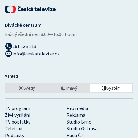
Divácké centrum
každý všední den:
8:00—16:00 hodin
261 136 113
info@ceskatelevize.cz
Vzhled
Světlý
Tmavý
Systém
TV program
Pro média
Živé vysílání
Reklama
TV poplatky
Studio Brno
Teletext
Studio Ostrava
Podcasty
Rada ČT