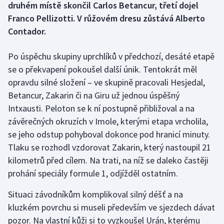
druhém místě skončil Carlos Betancur, třetí dojel
Franco Pellizotti. V růžovém dresu zůstává Alberto
Gymnastika
Contador.
Házená
Po úspěchu skupiny uprchlíků v předchozí, desáté etapě
se o překvapení pokoušel další únik. Tentokrát měl
Jezdectví
opravdu silné složení – ve skupině pracovali Hesjedal,
Betancur, Zakarin či na Giru už jednou úspěšný
Judo
Intxausti. Peloton se k ní postupně přibližoval a na
Krasobruslení
závěrečných okruzích v Imole, kterými etapa vrcholila,
se jeho odstup pohyboval dokonce pod hranicí minuty.
Lezení
Tlaku se rozhodl vzdorovat Zakarin, který nastoupil 21
kilometrů před cílem. Na trati, na níž se daleko častěji
Lyže a snowboard
prohání speciály formule 1, odjížděl ostatním.
Moderní pětiboj
Situaci závodníkům komplikoval silný déšť a na
kluzkém povrchu si museli především ve sjezdech dávat
Motorsport
pozor. Na vlastní kůži si to vyzkoušel Urán, kterému