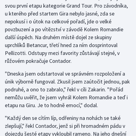
Stolní tenis
svou první etapu kategorie Grand Tour. Pro závodníka,
u kterého před startem Gira nebylo jasné, zda se
Triatlon
nepokusí i o útok na celkové pořadí, jde o velké
povzbuzení a po vítězství v závodě Kolem Romandie
Veslování
další úspěch. Na druhém místě dojel ze skupiny
uprchlíků Betancur, třetí hned za ním dosprintoval
Vodní slalom
Pellizotti. Odstupy mezi favority zůstávají stejné, v
růžovém pokračuje Contador.
Volejbal
"Dneska jsem odstartoval ve správném rozpoložení a
Ostatní
únik výborně fungoval. Zkusil jsem zaútočit jednou, pak
podruhé, a ono to zabralo," řekl v cíli Zakarin. "Pořád
nemůžu uvěřit, že jsem vyhrál Kolem Romandie a teď i
etapu na Giru. Je to hodně emocí," dodal.
"Každý den se cítím líp, odřeniny na nohách se také
zlepšují," řekl Contador, jenž si při hromadném pádu v
dojezdu šesté etapy vykloubil rameno. Na jeho dnešní