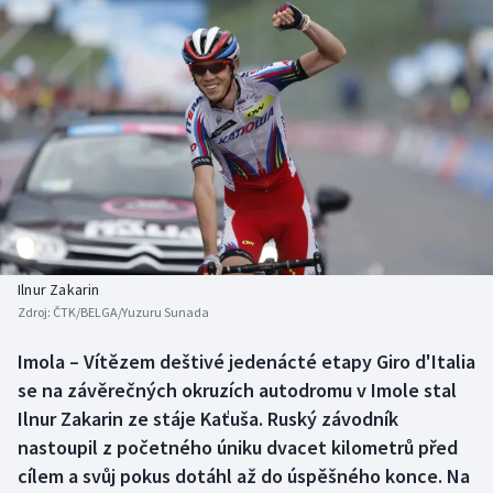
Baseball a softbal
Soutěže
Basketbal
Historické návraty
Biatlon
Aplikace ČT sport
Boby a skeleton
AZ kvíz
Box
Curling
Ilnur Zakarin
Zdroj:
ČTK/BELGA/Yuzuru Sunada
Dostihy
Imola – Vítězem deštivé jedenácté etapy Giro d'Italia
Florbal
se na závěrečných okruzích autodromu v Imole stal
Ilnur Zakarin ze stáje Kaťuša. Ruský závodník
Futsal
nastoupil z početného úniku dvacet kilometrů před
cílem a svůj pokus dotáhl až do úspěšného konce. Na
Golf