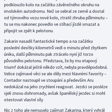
podklouzlo kolo na začátku závěrečného okruhu na
Olympijské hry
imolském autodromu. Než se sebral ze země a dostal
od týmového vozu nové kolo, ztratil zhruba půlminutu –
Parasport
tu se mu nakonec povedlo ve stíhací jízdě smazat a
připojit se zpět k pelotonu.
Plavání
Zakarin nasadil fantastické tempo a na začátku
Plážový volejbal
poslední desítky kilometrů vedl o minutu před zbytkem
úniku, další půlminutu pak ztrácelo nyní již torzo
Ragby
původního pelotonu. Představa, že by mu etapový
triumf dokázal ještě někdo vzít, nebyla pravděpodobná.
Rychlobruslení
Velice zajímavé věci se ale děly mezi hlavními favority –
Rychlostní kanoistika
Contador nastoupil ve stoupání a především Aru
nedokázal na jeho zrychlení reagovat. Jezdci se posléze
Short track
sjeli znovu dohromady, avšak španělský jezdec si mohl
otestovat vlastní síly.
Sportovní střelba
Nic z toho ale nemuselo zajímat Zakarina, který vyhrál