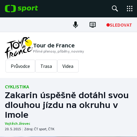
POPULÁRNÍ
SLEDOVAT
Fotbal
Tour de France
Přímé přenosy, příběhy, novinky
Hokej
Průvodce
Trasa
Videa
Tenis
Atletika
CYKLISTIKA
Zakarin úspěšně dotáhl svou
Cyklistika
dlouhou jízdu na okruhu v
DALŠÍ SPORTY
Imole
Vojtěch Jírovec
Americký fotbal
NEPŘEHLÉDNĚTE
20. 5. 2015
|
Zdroj:
ČT sport
,
ČTK