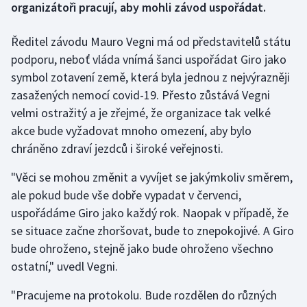
organizátoři pracují, aby mohli závod uspořádat.
Gymnastika
Ředitel závodu Mauro Vegni má od představitelů státu
podporu, neboť vláda vnímá šanci uspořádat Giro jako
Házená
symbol zotavení země, která byla jednou z nejvýrazněji
zasažených nemocí covid-19. Přesto zůstává Vegni
Jezdectví
velmi ostražitý a je zřejmé, že organizace tak velké
akce bude vyžadovat mnoho omezení, aby bylo
Judo
chráněno zdraví jezdců i široké veřejnosti.
Krasobruslení
"Věci se mohou změnit a vyvíjet se jakýmkoliv směrem,
ale pokud bude vše dobře vypadat v červenci,
Lezení
uspořádáme Giro jako každý rok. Naopak v případě, že
Lyže a snowboard
se situace začne zhoršovat, bude to znepokojivé. A Giro
bude ohroženo, stejně jako bude ohroženo všechno
Moderní pětiboj
ostatní," uvedl Vegni.
"Pracujeme na protokolu. Bude rozdělen do různých
Motorsport