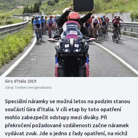
Baseball a softbal
Soutěže
Basketbal
Historické návraty
Biatlon
Aplikace ČT sport
Boby a skeleton
AZ kvíz
Box
Curling
Giro d'Italia 2019
Zdroj:
Twitter.com/giroditalia
Dostihy
Speciální náramky se možná letos na podzim stanou
Florbal
součástí Gira d'Italia. V cíli etap by toto opatření
mohlo zabezpečit odstupy mezi diváky. Při
Futsal
překročení požadované vzdálenosti začne náramek
vydávat zvuk. Jde o jedno z řady opatření, na nichž
Golf