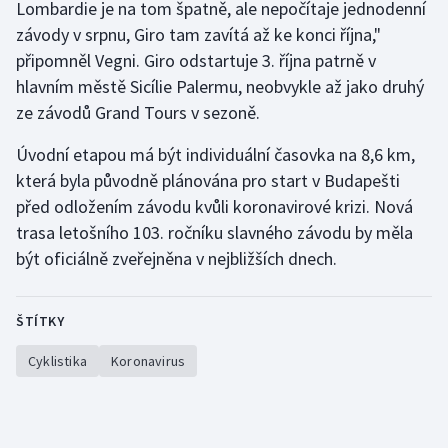
Lombardie je na tom špatně, ale nepočítaje jednodenní
Stolní tenis
závody v srpnu, Giro tam zavítá až ke konci října,"
připomněl Vegni. Giro odstartuje 3. října patrně v
Triatlon
hlavním městě Sicílie Palermu, neobvykle až jako druhý
Veslování
ze závodů Grand Tours v sezoně.
Úvodní etapou má být individuální časovka na 8,6 km,
Vodní slalom
která byla původně plánována pro start v Budapešti
před odložením závodu kvůli koronavirové krizi. Nová
Volejbal
trasa letošního 103. ročníku slavného závodu by měla
Ostatní
být oficiálně zveřejněna v nejbližších dnech.
ŠTÍTKY
Cyklistika
Koronavirus