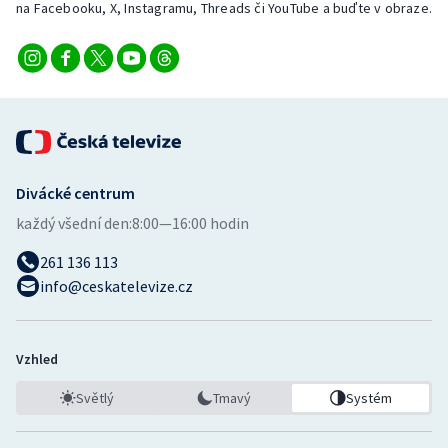
na Facebooku, X, Instagramu, Threads či YouTube a buďte v obraze.
Divácké centrum
každý všední den:
8:00—16:00 hodin
261 136 113
info@ceskatelevize.cz
Vzhled
Světlý
Tmavý
Systém