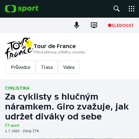
POPULÁRNÍ
SLEDOVAT
Fotbal
Tour de France
Přímé přenosy, příběhy, novinky
Hokej
Průvodce
Trasa
Videa
Tenis
Atletika
CYKLISTIKA
Za cyklisty s hlučným
Cyklistika
náramkem. Giro zvažuje, jak
DALŠÍ SPORTY
udržet diváky od sebe
ČT sport
Americký fotbal
NEPŘEHLÉDNĚTE
1. 7. 2020
|
Zdroj:
ČTK