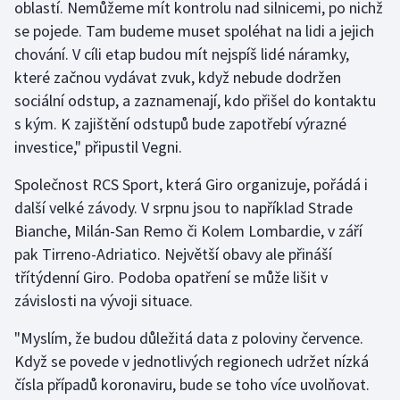
oblastí. Nemůžeme mít kontrolu nad silnicemi, po nichž
Olympijské hry
se pojede. Tam budeme muset spoléhat na lidi a jejich
chování. V cíli etap budou mít nejspíš lidé náramky,
Parasport
které začnou vydávat zvuk, když nebude dodržen
sociální odstup, a zaznamenají, kdo přišel do kontaktu
Plavání
s kým. K zajištění odstupů bude zapotřebí výrazné
investice," připustil Vegni.
Plážový volejbal
Společnost RCS Sport, která Giro organizuje, pořádá i
Ragby
další velké závody. V srpnu jsou to například Strade
Bianche, Milán-San Remo či Kolem Lombardie, v září
Rychlobruslení
pak Tirreno-Adriatico. Největší obavy ale přináší
třítýdenní Giro. Podoba opatření se může lišit v
Rychlostní kanoistika
závislosti na vývoji situace.
Short track
"Myslím, že budou důležitá data z poloviny července.
Když se povede v jednotlivých regionech udržet nízká
Sportovní střelba
čísla případů koronaviru, bude se toho více uvolňovat.