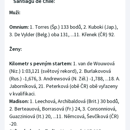
Santiagu de Chile:
Stolní tenis
Muži:
Triatlon
Omnium:
1. Torres (Šp.) 133 bodů, 2. Kuboki (Jap.),
Veslování
3. De Vylder (Belg.) oba 131, ...11. Křenek (ČR) 92.
Vodní slalom
Ženy:
Volejbal
Kilometr s pevným startem:
1. van de Wouwová
(Niz.) 1:03,121 (světový rekord), 2. Burlakovová
Ostatní
(Rus.) -1,676, 3. Andrewsová (N. Zél.) -1,788, ...18. A.
Jaborníková, 21. Peterková (obě ČR) obě vyřazeny
v kvalifikaci.
Madison:
1. Leechová, Archibaldová (Brit.) 30 bodů,
2. Berteauová, Borrasová (Fr.) 24, 3. Consonniová,
Guazziniová (It.) 20, ...11. Němcová, Ševčíková (ČR)
-20.