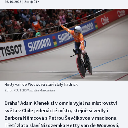
26. 10. 2025
|
Zdroj:
ČTK
Baseball a softbal
Soutěže
Basketbal
Historické návraty
Biatlon
Aplikace ČT sport
Boby a skeleton
AZ kvíz
Box
Curling
Hetty van de Wouwová slaví zlatý hattrick
Dostihy
Zdroj:
REUTERS/Agustin Marcarian
Florbal
Dráhař Adam Křenek si v omniu vyjel na mistrovství
světa v Chile jedenácté místo, stejně si vedly i
Futsal
Barbora Němcová s Petrou Ševčíkovou v madisonu.
Třetí zlato slaví Nizozemka Hetty van de Wouwová,
Golf