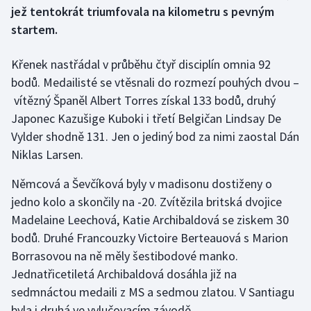
jež tentokrát triumfovala na kilometru s pevným
startem.
Gymnastika
Křenek nastřádal v průběhu čtyř disciplín omnia 92
Házená
bodů. Medailisté se vtěsnali do rozmezí pouhých dvou –
Jezdectví
vítězný Španěl Albert Torres získal 133 bodů, druhý
Japonec Kazušige Kuboki i třetí Belgičan Lindsay De
Judo
Vylder shodně 131. Jen o jediný bod za nimi zaostal Dán
Niklas Larsen.
Krasobruslení
Němcová a Ševčíková byly v madisonu dostiženy o
Lezení
jedno kolo a skončily na -20. Zvítězila britská dvojice
Madelaine Leechová, Katie Archibaldová se ziskem 30
Lyže a snowboard
bodů. Druhé Francouzky Victoire Berteauová s Marion
Borrasovou na ně měly šestibodové manko.
Moderní pětiboj
Jednatřicetiletá Archibaldová dosáhla již na
sedmnáctou medaili z MS a sedmou zlatou. V Santiagu
Motorsport
byla i druhá ve vylučovacím závodě.