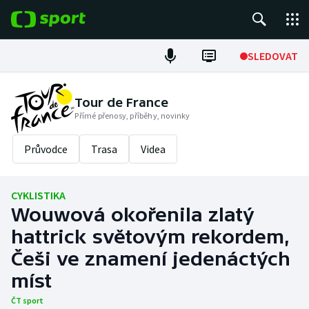
POPULÁRNÍ
SLEDOVAT
Fotbal
Tour de France
Přímé přenosy, příběhy, novinky
Hokej
Průvodce
Trasa
Videa
Tenis
Atletika
CYKLISTIKA
Wouwová okořenila zlatý
Cyklistika
hattrick světovým rekordem,
DALŠÍ SPORTY
Češi ve znamení jedenáctých
míst
Americký fotbal
NEPŘEHLÉDNĚTE
ČT sport