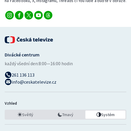
na Facebooku, X, Instagramu, Threads či YouTube a buďte v obraze.
Divácké centrum
každý všední den:
8:00—16:00 hodin
261 136 113
info@ceskatelevize.cz
Vzhled
Světlý
Tmavý
Systém