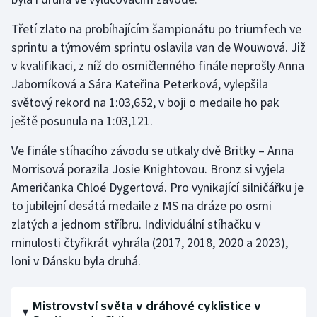
Olympijské hry
Třetí zlato na probíhajícím šampionátu po triumfech ve
sprintu a týmovém sprintu oslavila van de Wouwová. Již
Parasport
v kvalifikaci, z níž do osmičlenného finále neprošly Anna
Jaborníková a Sára Kateřina Peterková, vylepšila
Plavání
světový rekord na 1:03,652, v boji o medaile ho pak
ještě posunula na 1:03,121.
Plážový volejbal
Ve finále stíhacího závodu se utkaly dvě Britky – Anna
Ragby
Morrisová porazila Josie Knightovou. Bronz si vyjela
Američanka Chloé Dygertová. Pro vynikající silničářku je
Rychlobruslení
to jubilejní desátá medaile z MS na dráze po osmi
zlatých a jednom stříbru. Individuální stíhačku v
Rychlostní kanoistika
minulosti čtyřikrát vyhrála (2017, 2018, 2020 a 2023),
Short track
loni v Dánsku byla druhá.
Sportovní střelba
Mistrovství světa v dráhové cyklistice v