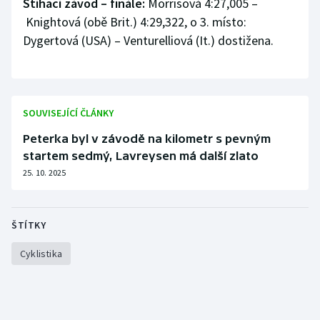
Stíhací závod – finále:
Morrisová 4:27,005 –
Knightová (obě Brit.) 4:29,322, o 3. místo:
Dygertová (USA) – Venturelliová (It.) dostižena.
SOUVISEJÍCÍ ČLÁNKY
Peterka byl v závodě na kilometr s pevným
startem sedmý, Lavreysen má další zlato
25. 10. 2025
ŠTÍTKY
Cyklistika