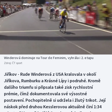
Baseball a softbal
Soutěže
Basketbal
Historické návraty
Biatlon
Aplikace ČT sport
Boby a skeleton
AZ kvíz
Box
Winderová dominuje na Tour de Feminim, vyhrála i 2. etapu
Curling
Zdroj:
ČT sport
Jiříkov - Rude Winderová z USA kralovala v okolí
Dostihy
Jiříkova, Rumburku a Krásné Lípy i podruhé. Kromě
dalšího triumfu si připsala také zisk rychlostní
Florbal
prémie, čímž dokumentovala své výsostné
Futsal
postavení. Pochopitelně si udržela i žlutý trikot. Její
náskok před druhou Kesslerovou aktuálně činí 1:34
Golf