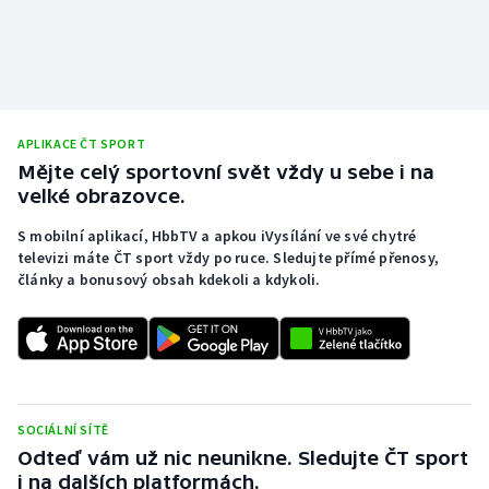
Stolní tenis
Triatlon
Veslování
APLIKACE ČT SPORT
Mějte celý sportovní svět vždy u sebe i na
Vodní slalom
velké obrazovce.
Volejbal
S mobilní aplikací, HbbTV a apkou iVysílání ve své chytré
televizi máte ČT sport vždy po ruce. Sledujte přímé přenosy,
Ostatní
články a bonusový obsah kdekoli a kdykoli.
SOCIÁLNÍ SÍTĚ
Odteď vám už nic neunikne. Sledujte ČT sport
i na dalších platformách.