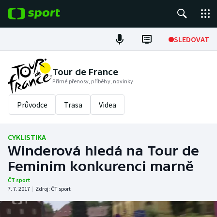
POPULÁRNÍ
SLEDOVAT
Fotbal
Tour de France
Přímé přenosy, příběhy, novinky
Hokej
Průvodce
Trasa
Videa
Tenis
Atletika
CYKLISTIKA
Winderová hledá na Tour de
Cyklistika
Feminim konkurenci marně
DALŠÍ SPORTY
ČT sport
7. 7. 2017
|
Zdroj:
ČT sport
Americký fotbal
NEPŘEHLÉDNĚTE