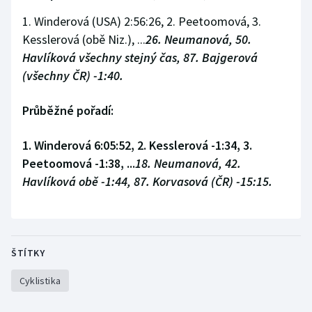
1. Winderová (USA) 2:56:26, 2. Peetoomová, 3.
Olympijské hry
Kesslerová (obě Niz.), ...
26. Neumanová, 50.
Parasport
Havlíková všechny stejný čas, 87. Bajgerová
(všechny ČR) -1:40.
Plavání
Průběžné pořadí:
Plážový volejbal
1. Winderová 6:05:52, 2. Kesslerová -1:34, 3.
Ragby
Peetoomová -1:38, ...
18. Neumanová, 42.
Havlíková obě -1:44, 87. Korvasová (ČR) -15:15.
Rychlobruslení
Rychlostní kanoistika
ŠTÍTKY
Short track
Cyklistika
Sportovní střelba