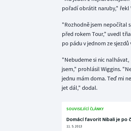
pořadí obrátit naruby," řekl
"Rozhodně jsem nepočítal s t
před rokem Tour," uvedl třia
po pádu v jednom ze sjezdů v
"Nebudeme si nic nalhávat, 
jsem," prohlásil Wiggins. "
jednu mám doma. Teď mi nezb
jet dál," dodal.
SOUVISEJÍCÍ ČLÁNKY
Domácí favorit Nibali je po
11. 5. 2013