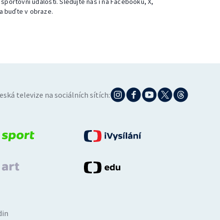
 sportovní události. Sledujte nás i na Facebooku, X,
a buďte v obraze.
eská televize na sociálních sítích:
din