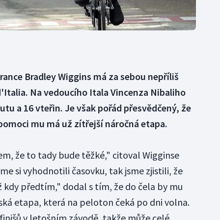
France Bradley Wiggins má za sebou nepříliš
'Italia. Na vedoucího Itala Vincenza Nibaliho
utu a 16 vteřin. Je však pořád přesvědčený, že
pomoci mu má už zítřejší náročná etapa.
sem, že to tady bude těžké," citoval Wigginse
e si vyhodnotili časovku, tak jsme zjistili, že
 kdy předtím," dodal s tím, že do čela by mu
ká etapa, která na peloton čeká po dni volna.
finišů v letošním závodě, takže může celé