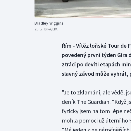
Bradley Wiggins
Zdroj:
ISIFA/EPA
Řím - Vítěz loňské Tour de 
povedený první týden Gira d
ztrácí po devíti etapách min
slavný závod může vyhrát, 
"Je to zklamání, ale věděl j
deník The Guardian. "Když jsm
fyzicky jsem na tom lépe než
mohla pomoci už úterní hors
"Má jeden z nejnáročnějších 