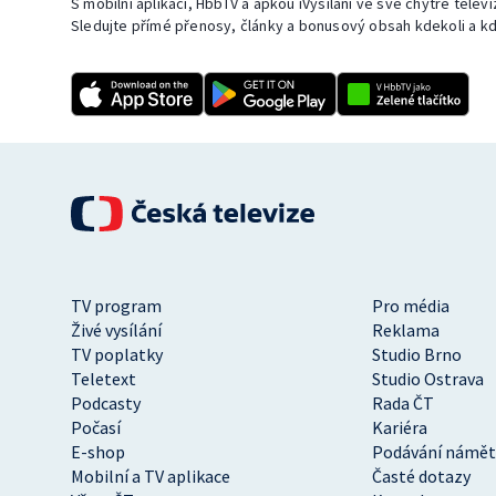
S mobilní aplikací, HbbTV a apkou iVysílání ve své chytré telev
Sledujte přímé přenosy, články a bonusový obsah kdekoli a kd
TV program
Pro média
Živé vysílání
Reklama
TV poplatky
Studio Brno
Teletext
Studio Ostrava
Podcasty
Rada ČT
Počasí
Kariéra
E-shop
Podávání námět
Mobilní a TV aplikace
Časté dotazy