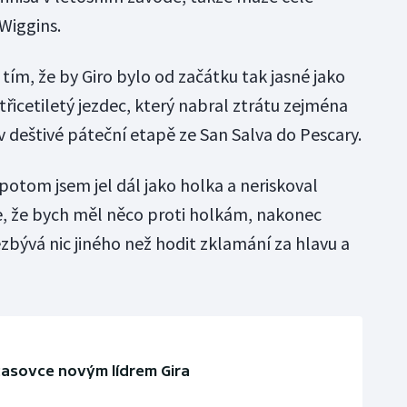
 Wiggins.
ím, že by Giro bylo od začátku tak jasné jako
třicetiletý jezdec, který nabral ztrátu zejména
 deštivé páteční etapě ze San Salva do Pescary.
potom jsem jel dál jako holka a neriskoval
Ne, že bych měl něco proti holkám, nakonec
ývá nic jiného než hodit zklamání za hlavu a
 časovce novým lídrem Gira