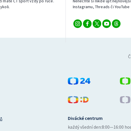
izi máte ČT sport vždy po ruce.
Nenechte si nikde ujít nejnovější
ykoli.
Instagramu, Threads či YouTube 
Č
Divácké centrum
ů
každý všední den:
8:00—16:00 ho