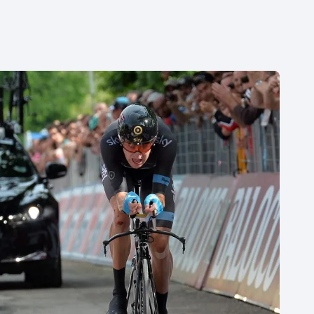
Moderní pětiboj
Triatlon
Motorsport
Veslování
Olympijské hry
Vodní slalom
Parasport
Volejbal
Plavání
Ostatní
Plážový volejbal