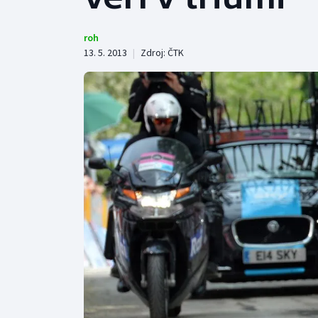
Curling
Dostihy
roh
13. 5. 2013
|
Zdroj:
ČTK
Florbal
Futsal
Golf
Gymnastika