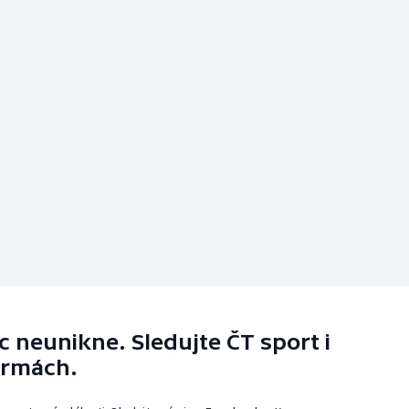
 neunikne. Sledujte ČT sport i
ormách.