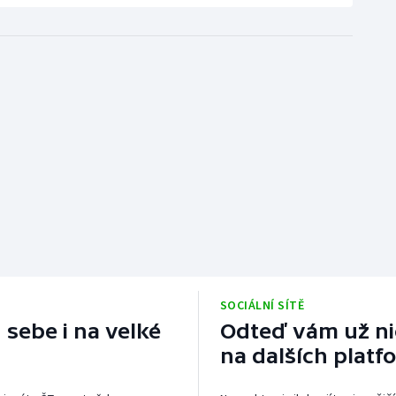
SOCIÁLNÍ SÍTĚ
 sebe i na velké
Odteď vám už nic
na dalších platf