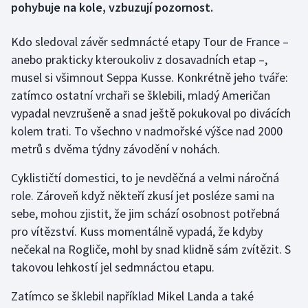
pohybuje na kole, vzbuzují pozornost.
Gymnastika
Kdo sledoval závěr sedmnácté etapy Tour de France –
anebo prakticky kteroukoliv z dosavadních etap –,
Házená
musel si všimnout Seppa Kusse. Konkrétně jeho tváře:
zatímco ostatní vrchaři se šklebili, mladý Američan
Jezdectví
vypadal nevzrušeně a snad ještě pokukoval po divácích
kolem trati. To všechno v nadmořské výšce nad 2000
Judo
metrů s dvěma týdny závodění v nohách.
Krasobruslení
Cyklističtí domestici, to je nevděčná a velmi náročná
role. Zároveň když někteří zkusí jet posléze sami na
Lezení
sebe, mohou zjistit, že jim schází osobnost potřebná
Lyže a snowboard
pro vítězství. Kuss momentálně vypadá, že kdyby
nečekal na Rogliče, mohl by snad klidně sám zvítězit. S
Moderní pětiboj
takovou lehkostí jel sedmnáctou etapu.
Zatímco se šklebil například Mikel Landa a také
Motorsport