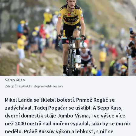
Baseball a softbal
Soutěže
Basketbal
Historické návraty
Biatlon
Aplikace ČT sport
Boby a skeleton
AZ kvíz
Box
Curling
Sepp Kuss
Zdroj:
ČTK/AP/Christophe Petit-Tesson
Dostihy
Mikel Landa se šklebil bolestí. Primož Roglič se
Florbal
zadýchával. Tadej Pogačar se ušklíbl. A Sepp Kuss,
dvorní domestik stáje Jumbo-Visma, i ve výšce více
Futsal
než 2000 metrů nad mořem vypadal, jako by se mu nic
nedělo. Právě Kussův výkon a lehkost, s níž se
Golf