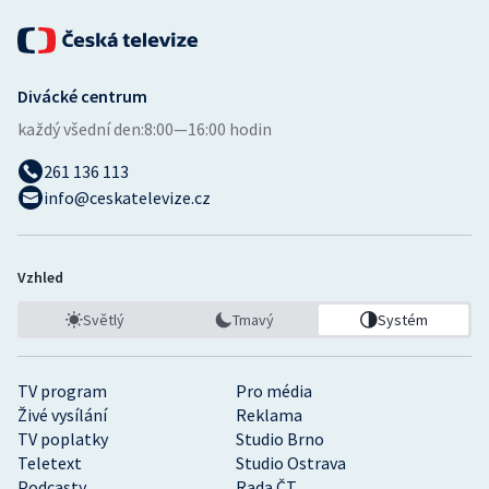
Divácké centrum
každý všední den:
8:00—16:00 hodin
261 136 113
info@ceskatelevize.cz
Vzhled
Světlý
Tmavý
Systém
TV program
Pro média
Živé vysílání
Reklama
TV poplatky
Studio Brno
Teletext
Studio Ostrava
Podcasty
Rada ČT