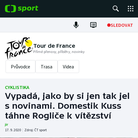
POPULÁRNÍ
SLEDOVAT
Fotbal
Tour de France
Přímé přenosy, příběhy, novinky
Hokej
Průvodce
Trasa
Videa
Tenis
Atletika
CYKLISTIKA
Vypadá, jako by si jen tak jel
Cyklistika
s novinami. Domestik Kuss
DALŠÍ SPORTY
táhne Rogliče k vítězství
jir
Americký fotbal
NEPŘEHLÉDNĚTE
17. 9. 2020
|
Zdroj:
ČT sport