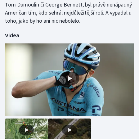
Tom Dumoulin či George Bennett, byl právě nenápadný
Stolní tenis
Američan tím, kdo sehrál nejdůležitější roli. A vypadal u
Triatlon
toho, jako by ho ani nic nebolelo.
Veslování
Videa
Vodní slalom
Volejbal
Ostatní