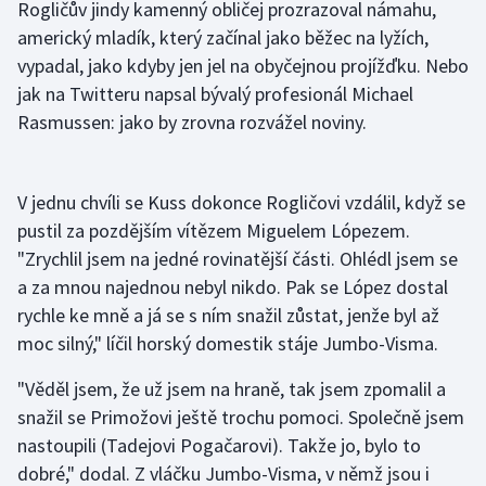
Rogličův jindy kamenný obličej prozrazoval námahu,
Olympijské hry
americký mladík, který začínal jako běžec na lyžích,
vypadal, jako kdyby jen jel na obyčejnou projížďku. Nebo
Parasport
jak na Twitteru napsal bývalý profesionál Michael
Rasmussen: jako by zrovna rozvážel noviny.
Plavání
Plážový volejbal
V jednu chvíli se Kuss dokonce Rogličovi vzdálil, když se
pustil za pozdějším vítězem Miguelem Lópezem.
Ragby
"Zrychlil jsem na jedné rovinatější části. Ohlédl jsem se
a za mnou najednou nebyl nikdo. Pak se López dostal
Rychlobruslení
rychle ke mně a já se s ním snažil zůstat, jenže byl až
moc silný," líčil horský domestik stáje Jumbo-Visma.
Rychlostní kanoistika
"Věděl jsem, že už jsem na hraně, tak jsem zpomalil a
Short track
snažil se Primožovi ještě trochu pomoci. Společně jsem
nastoupili (Tadejovi Pogačarovi). Takže jo, bylo to
Sportovní střelba
dobré," dodal. Z vláčku Jumbo-Visma, v němž jsou i