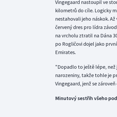
Vingegaard nastoupil ve st
kilometrů do cíle. Logicky m
nestahovali jeho náskok. Až v
červený dres pro lídra závod
na vrcholu ztratil na Dána 30
po Rogličovi dojel jako prvn
Emirates.
"Dopadlo to ještě lépe, než
narozeniny, takže tohle je p
Vingegaard, jenž se zároveň 
Minutový sestřih všeho pod