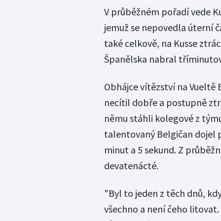
V průběžném pořadí vede Ku
jemuž se nepovedla úterní ča
také celkově, na Kusse ztrác
Španělska nabral tříminutový
Obhájce vítězství na Vueltě
necítil dobře a postupně ztr
němu stáhli kolegové z tým
talentovaný Belgičan dojel 
minut a 5 sekund. Z průběžně
devatenácté.
"Byl to jeden z těch dnů, k
všechno a není čeho litovat