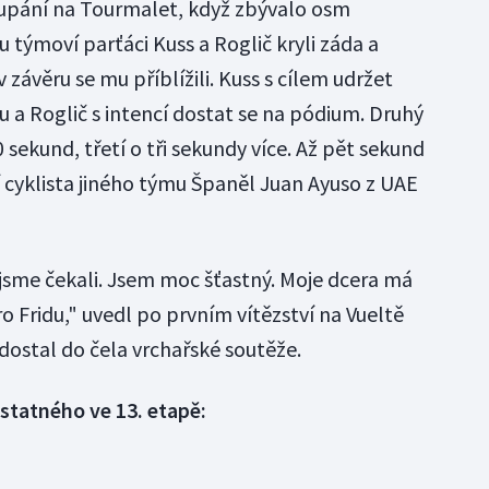
oupání na Tourmalet, když zbývalo osm
u týmoví parťáci Kuss a Roglič kryli záda a
 závěru se mu příblížili. Kuss s cílem udržet
u a Roglič s intencí dostat se na pódium. Druhý
 sekund, třetí o tři sekundy více. Až pět sekund
í cyklista jiného týmu Španěl Juan Ayuso z UAE
 jsme čekali. Jsem moc šťastný. Moje dcera má
ro Fridu," uvedl po prvním vítězství na Vueltě
dostal do čela vrchařské soutěže.
statného ve 13. etapě: