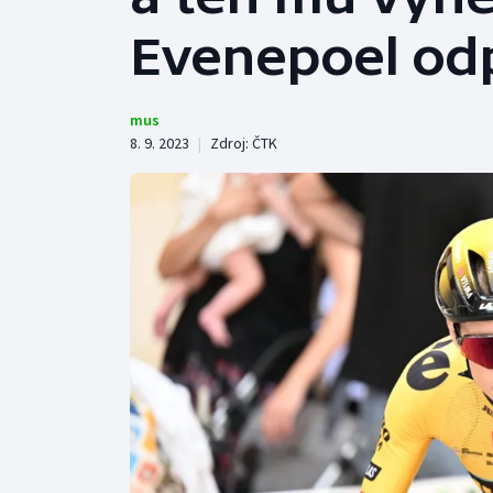
Curling
Evenepoel od
Dostihy
Florbal
mus
8. 9. 2023
|
Zdroj:
ČTK
Futsal
Golf
Gymnastika