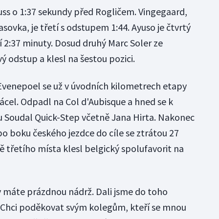
ss o 1:37 sekundy před Rogličem. Vingegaard,
sovka, je třetí s odstupem 1:44. Ayuso je čtvrtý
í 2:37 minuty. Dosud druhý Marc Soler ze
 odstup a klesl na šestou pozici.
 Evenepoel se už v úvodních kilometrech etapy
ácel. Odpadl na Col d'Aubisque a hned se k
u Soudal Quick-Step včetně Jana Hirta. Nakonec
po boku českého jezdce do cíle se ztrátou 27
 třetího místa klesl belgický spolufavorit na
dy máte prázdnou nádrž. Dali jsme do toho
. Chci poděkovat svým kolegům, kteří se mnou