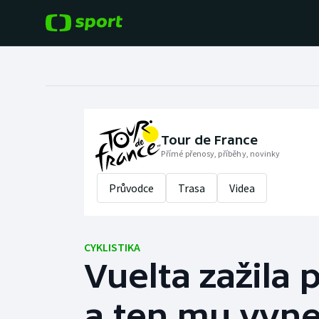
POPULÁRNÍ
DALŠÍ SPORTY
Fotbal
Americký fotbal
Hokej
Baseball a softbal
Tour de France
Přímé přenosy, příběhy, novinky
Tenis
Basketbal
Průvodce
Trasa
Videa
Atletika
Biatlon
Cyklistika
CYKLISTIKA
Boby a skeleton
Vuelta zažila
Box
a ten mu vyne