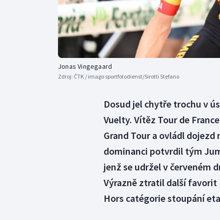
Jonas Vingegaard
Zdroj:
ČTK / imago sportfotodienst/Sirotti Stefano
Dosud jel chytře trochu v ús
Vuelty. Vítěz Tour de Franc
Grand Tour a ovládl dojezd 
dominanci potvrdil tým Ju
jenž se udržel v červeném d
Výrazně ztratil další favor
Hors catégorie stoupání eta