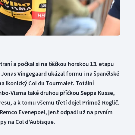
traní a počkal si na těžkou horskou 13. etapu
e Jonas Vingegaard ukázal formu i na španělské
na ikonický Col du Tourmalet. Totální
mbo-Visma také druhou příčkou Seppa Kusse,
resu, a k tomu všemu třetí dojel Primož Roglič.
it Remco Evenepoel, jenž odpadl už na prvním
py na Col d'Aubisque.