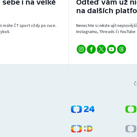
 sebe i na velké
Odteď vám už nic
na dalších platf
izi máte ČT sport vždy po ruce.
Nenechte si nikde ujít nejnovější
ykoli.
Instagramu, Threads či YouTube 
Č