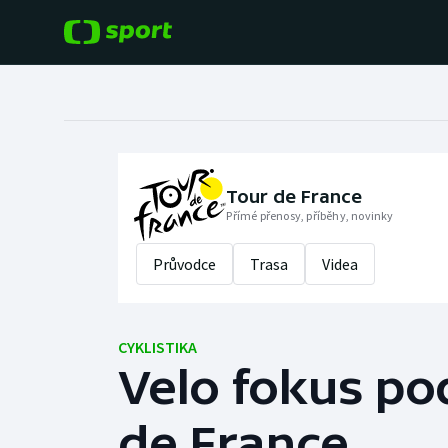
POPULÁRNÍ
DALŠÍ SPORTY
Fotbal
Americký fotbal
Hokej
Baseball a softbal
Tour de France
Přímé přenosy, příběhy, novinky
Tenis
Basketbal
Průvodce
Trasa
Videa
Atletika
Biatlon
Cyklistika
CYKLISTIKA
Boby a skeleton
Velo fokus pod
Box
de France