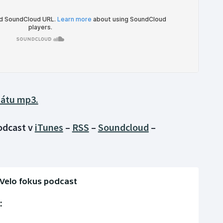
mátu mp3.
podcast v
iTunes
–
RSS
–
Soundcloud
–
Velo fokus podcast
: