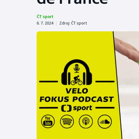
Curling
Dostihy
ČT sport
6. 7. 2024
|
Zdroj:
ČT sport
Florbal
Futsal
Golf
Gymnastika