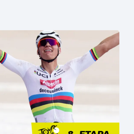
Moderní pětiboj
Triatlon
Motorsport
Veslování
Olympijské hry
Vodní slalom
Parasport
Volejbal
Plavání
Ostatní
Plážový volejbal