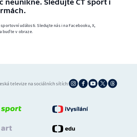
 neunikne. Sledujte ČT sport i
ormách.
 sportovní události. Sledujte nás i na Facebooku, X,
a buďte v obraze.
eská televize na sociálních sítích: