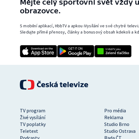
Mějte celý sportovní svět vždy u
obrazovce.
S mobilní aplikací, HbbTV a apkou iVysílání ve své chytré telev
Sledujte přímé přenosy, články a bonusový obsah kdekoli a kd
TV program
Pro média
Živé vysílání
Reklama
TV poplatky
Studio Brno
Teletext
Studio Ostrava
Podcasty
Rada ČT