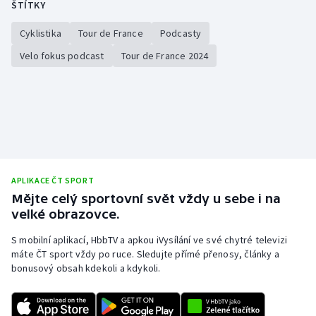
ŠTÍTKY
Olympijské hry
Cyklistika
Tour de France
Podcasty
Parasport
Velo fokus podcast
Tour de France 2024
Plavání
Plážový volejbal
Ragby
APLIKACE ČT SPORT
Rychlobruslení
Mějte celý sportovní svět vždy u sebe i na
velké obrazovce.
Rychlostní kanoistika
S mobilní aplikací, HbbTV a apkou iVysílání ve své chytré televizi
máte ČT sport vždy po ruce. Sledujte přímé přenosy, články a
Short track
bonusový obsah kdekoli a kdykoli.
Sportovní střelba