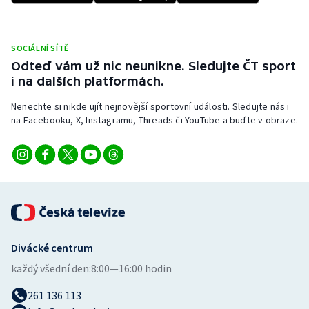
Stolní tenis
Triatlon
SOCIÁLNÍ SÍTĚ
Odteď vám už nic neunikne. Sledujte ČT sport
Veslování
i na dalších platformách.
Nenechte si nikde ujít nejnovější sportovní události. Sledujte nás i
Vodní slalom
na Facebooku, X, Instagramu, Threads či YouTube a buďte v obraze.
Volejbal
Ostatní
Divácké centrum
každý všední den:
8:00—16:00 hodin
261 136 113