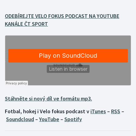
Gymnastika
ODEBÍREJTE VELO FOKUS PODCAST NA YOUTUBE
KANÁLE ČT SPORT
Házená
Jezdectví
Judo
Krasobruslení
Lezení
Stáhněte si nový díl ve formátu mp3.
Lyže a snowboard
Fotbal, hokej i Velo fokus podcast v
iTunes
–
RSS
–
Moderní pětiboj
Soundcloud
–
YouTube
–
Spotify
Motorsport