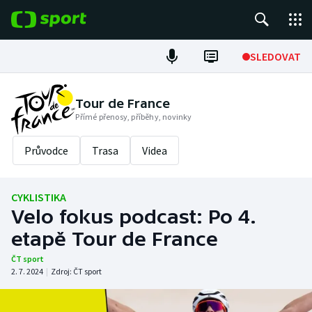
POPULÁRNÍ
SLEDOVAT
Fotbal
Tour de France
Přímé přenosy, příběhy, novinky
Hokej
Průvodce
Trasa
Videa
Tenis
Atletika
CYKLISTIKA
Velo fokus podcast: Po 4.
Cyklistika
etapě Tour de France
DALŠÍ SPORTY
ČT sport
2. 7. 2024
|
Zdroj:
ČT sport
Americký fotbal
NEPŘEHLÉDNĚTE