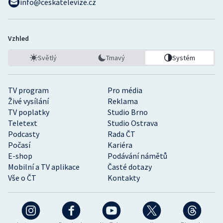
info@ceskatelevize.cz
Vzhled
Světlý
Tmavý
Systém
TV program
Pro média
Živé vysílání
Reklama
TV poplatky
Studio Brno
Teletext
Studio Ostrava
Podcasty
Rada ČT
Počasí
Kariéra
E-shop
Podávání námětů
Mobilní a TV aplikace
Časté dotazy
Vše o ČT
Kontakty