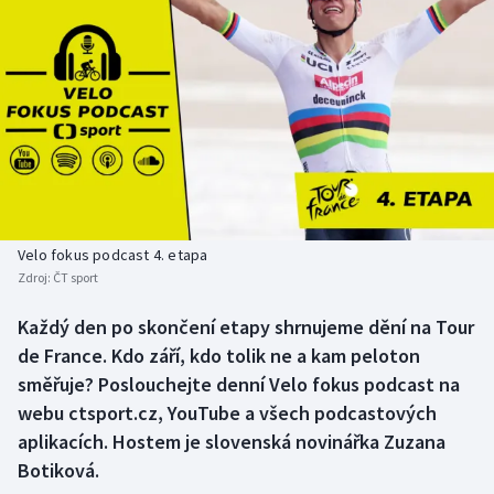
Baseball a softbal
Soutěže
Basketbal
Historické návraty
Biatlon
Aplikace ČT sport
Boby a skeleton
AZ kvíz
Box
Velo fokus podcast 4. etapa
Curling
Zdroj:
ČT sport
Každý den po skončení etapy shrnujeme dění na Tour
Dostihy
de France. Kdo září, kdo tolik ne a kam peloton
směřuje? Poslouchejte denní Velo fokus podcast na
Florbal
webu ctsport.cz, YouTube a všech podcastových
Futsal
aplikacích. Hostem je slovenská novinářka Zuzana
Botiková.
Golf