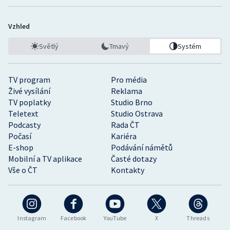
Vzhled
Světlý
Tmavý
Systém
TV program
Pro média
Živé vysílání
Reklama
TV poplatky
Studio Brno
Teletext
Studio Ostrava
Podcasty
Rada ČT
Počasí
Kariéra
E-shop
Podávání námětů
Mobilní a TV aplikace
Časté dotazy
Vše o ČT
Kontakty
Instagram
Facebook
YouTube
X
Threads