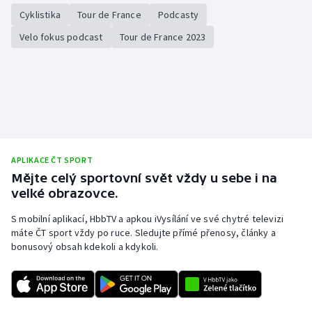
Cyklistika
Tour de France
Podcasty
Olympijské hry
Velo fokus podcast
Tour de France 2023
Parasport
Plavání
Plážový volejbal
Ragby
APLIKACE ČT SPORT
Mějte celý sportovní svět vždy u sebe i na
Rychlobruslení
velké obrazovce.
S mobilní aplikací, HbbTV a apkou iVysílání ve své chytré televizi
Rychlostní kanoistika
máte ČT sport vždy po ruce. Sledujte přímé přenosy, články a
bonusový obsah kdekoli a kdykoli.
Short track
Sportovní střelba