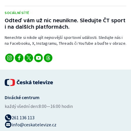
Stolní tenis
SOCIÁLNÍ SÍTĚ
Triatlon
Odteď vám už nic neunikne. Sledujte ČT sport
i na dalších platformách.
Veslování
Nenechte si nikde ujít nejnovější sportovní události. Sledujte nás i
na Facebooku, X, Instagramu, Threads či YouTube a buďte v obraze.
Vodní slalom
Volejbal
Ostatní
Divácké centrum
každý všední den:
8:00—16:00 hodin
261 136 113
info@ceskatelevize.cz