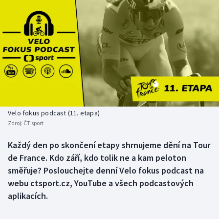
Baseball a softbal
Soutěže
Basketbal
Historické návraty
Biatlon
Aplikace ČT sport
Boby a skeleton
AZ kvíz
Box
Velo fokus podcast (11. etapa)
Curling
Zdroj:
ČT sport
Každý den po skončení etapy shrnujeme dění na Tour
Dostihy
de France. Kdo září, kdo tolik ne a kam peloton
směřuje? Poslouchejte denní Velo fokus podcast na
Florbal
webu ctsport.cz, YouTube a všech podcastových
Futsal
aplikacích.
Golf