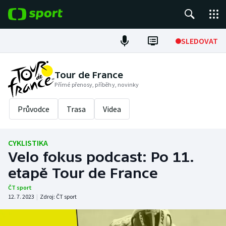
POPULÁRNÍ
SLEDOVAT
Fotbal
Tour de France
Přímé přenosy, příběhy, novinky
Hokej
Průvodce
Trasa
Videa
Tenis
Atletika
CYKLISTIKA
Velo fokus podcast: Po 11.
Cyklistika
etapě Tour de France
DALŠÍ SPORTY
ČT sport
12. 7. 2023
|
Zdroj:
ČT sport
Americký fotbal
NEPŘEHLÉDNĚTE