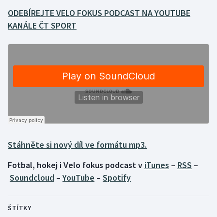
ODEBÍREJTE VELO FOKUS PODCAST NA YOUTUBE
Gymnastika
KANÁLE ČT SPORT
Házená
Jezdectví
Judo
Krasobruslení
Lezení
Stáhněte si nový díl ve formátu mp3.
Lyže a snowboard
Fotbal, hokej i Velo fokus podcast v
iTunes
–
RSS
–
Soundcloud
–
YouTube
–
Spotify
Moderní pětiboj
Motorsport
ŠTÍTKY