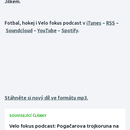
Jílkem.
Gymnastika
Fotbal, hokej i Velo fokus podcast v
iTunes
–
RSS
–
Házená
Soundcloud
–
YouTube
–
Spotify
.
Jezdectví
Judo
Krasobruslení
Lezení
Lyže a snowboard
Stáhněte si nový díl ve formátu mp3.
Moderní pětiboj
SOUVISEJÍCÍ ČLÁNKY
Motorsport
Velo fokus podcast: Pogačarova trojkoruna na