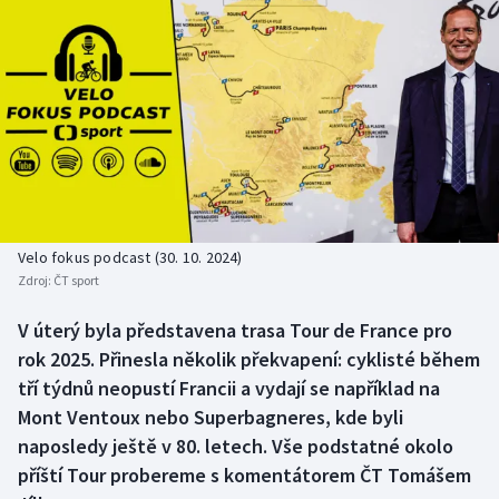
Baseball a softbal
Soutěže
Basketbal
Historické návraty
Biatlon
Aplikace ČT sport
Boby a skeleton
AZ kvíz
Box
Velo fokus podcast (30. 10. 2024)
Curling
Zdroj:
ČT sport
V úterý byla představena trasa Tour de France pro
Dostihy
rok 2025. Přinesla několik překvapení: cyklisté během
tří týdnů neopustí Francii a vydají se například na
Florbal
Mont Ventoux nebo Superbagneres, kde byli
Futsal
naposledy ještě v 80. letech. Vše podstatné okolo
příští Tour probereme s komentátorem ČT Tomášem
Golf