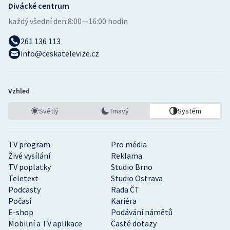
Divácké centrum
každý všední den:
8:00—16:00 hodin
261 136 113
info@ceskatelevize.cz
Vzhled
Světlý
Tmavý
Systém
TV program
Pro média
Živé vysílání
Reklama
TV poplatky
Studio Brno
Teletext
Studio Ostrava
Podcasty
Rada ČT
Počasí
Kariéra
E-shop
Podávání námětů
Mobilní a TV aplikace
Časté dotazy