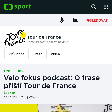
POPULÁRNÍ
SLEDOVAT
Fotbal
Tour de France
Přímé přenosy, příběhy, novinky
Hokej
Průvodce
Trasa
Videa
Tenis
Atletika
CYKLISTIKA
Velo fokus podcast: O trase
Cyklistika
příští Tour de France
DALŠÍ SPORTY
ČT sport
30. 10. 2024
|
Zdroj:
ČT sport
Americký fotbal
NEPŘEHLÉDNĚTE