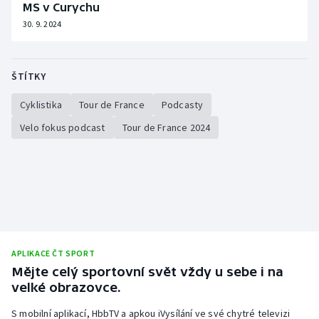
MS v Curychu
Olympijské hry
30. 9. 2024
Parasport
ŠTÍTKY
Plavání
Cyklistika
Tour de France
Podcasty
Plážový volejbal
Velo fokus podcast
Tour de France 2024
Ragby
Rychlobruslení
Rychlostní kanoistika
APLIKACE ČT SPORT
Short track
Mějte celý sportovní svět vždy u sebe i na
velké obrazovce.
Sportovní střelba
S mobilní aplikací, HbbTV a apkou iVysílání ve své chytré televizi