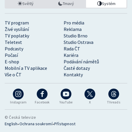
Světlý
Tmavý
Systém
TV program
Pro média
Živé vysílání
Reklama
TV poplatky
Studio Brno
Teletext
Studio Ostrava
Podcasty
Rada ČT
Počasí
Kariéra
E-shop
Podávání námětů
Mobilní a TV aplikace
Časté dotazy
Vše o ČT
Kontakty
Instagram
Facebook
YouTube
X
Threads
© Česká televize
•
•
English
Ochrana soukromí
Přístupnost