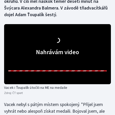
okruhů. V cíli měl náskok téměř deseti minut na
Švýcara Alexandra Balmera. V závodě třiadvacítkářů
Gymnastika
dojel Adam Ťoupalík šestý.
Házená
Jezdectví
Judo
Nahrávám video
Krasobruslení
Lezení
Lyže a snowboard
Vacek i Ťoupalík útočili na ME na medaile
Zdroj:
ČT sport
Moderní pětiboj
Vacek nebyl s pátým místem spokojený. "Přijel jsem
Motorsport
vyhrát nebo alespoň získat medaili. Bojoval jsem, ale