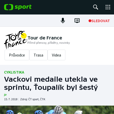
POPULÁRNÍ
SLEDOVAT
Fotbal
Tour de France
Přímé přenosy, příběhy, novinky
Hokej
Průvodce
Trasa
Videa
Tenis
Atletika
CYKLISTIKA
Vackovi medaile utekla ve
Cyklistika
sprintu, Ťoupalík byl šestý
DALŠÍ SPORTY
jir
15. 7. 2018
|
Zdroj:
ČT sport
,
ČTK
Americký fotbal
NEPŘEHLÉDNĚTE