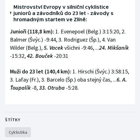
Stolní tenis
Mistrovství Evropy v silniční cyklistice
juniorů a závodníků do 23 let - závody s
Triatlon
hromadným startem ve Zlíně:
Junioři (118,8 km):
1. Evenepoel (Belg.) 3:15:20, 2.
Veslování
Balmer (Švýc.) -9:44, 3. Rodriguez (Šp.), 4. Van
Wilder (Belg.),
5. Vacek
všichni -9:46, ...
24. Mikšaník
Vodní slalom
-15:32,
42. Bouček
-20:31
Volejbal
Muži do 23 let (140,4 km):
1. Hirschi (Švýc.) 3:58:15,
3. Lafay (Fr.), 3. Barcelo (Šp.) oba stejný čas, ...
6. A.
Ostatní
Ťoupalík
-8,
33. Otruba
-5:28.
ŠTÍTKY
Cyklistika