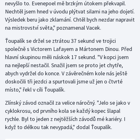
nevyšlo to. Evenepoel mě brzkým útokem překvapil.
Olympijské hry
Nechtěl jsem hned v úvodu plýtvat silami na jeho dojetí.
Výsledek beru jako zklamání. Chtěl bych nezdar napravit
Parasport
na mistrovství světa," poznamenal Vacek.
Plavání
Ťoupalík se držel se ztrátou 37 sekund ve trojici
společně s Victorem Lafayem a Mártonem Dinou. Před
Plážový volejbal
hlavní skupinou měli náskok 17 sekund. "V kopci jsem
na nejlepší nestačil. Snažil jsem se proto jet chytře,
Ragby
abych vydržel do konce. V závěrečném kole nás ještě
doskočili tři jezdci a spurtovali jsme už jen o čtvrté
Rychlobruslení
místo," řekl v cíli Ťoupalík.
Rychlostní kanoistika
Zlínský závod označil za velice náročný. "Jelo se jako v
cyklokrosu, od prvního kola se každý kopec šlapal
Short track
rychle. Byl to jeden z nejtěžších závodů mé kariéry. I
když to délkou tak nevypadá," dodal Ťoupalík.
Sportovní střelba