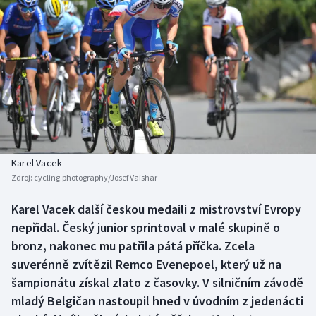
Baseball a softbal
Soutěže
Basketbal
Historické návraty
Biatlon
Aplikace ČT sport
Boby a skeleton
AZ kvíz
Box
Karel Vacek
Curling
Zdroj:
cycling.photography/Josef Vaishar
Karel Vacek další českou medaili z mistrovství Evropy
Dostihy
nepřidal. Český junior sprintoval v malé skupině o
bronz, nakonec mu patřila pátá příčka. Zcela
Florbal
suverénně zvítězil Remco Evenepoel, který už na
Futsal
šampionátu získal zlato z časovky. V silničním závodě
mladý Belgičan nastoupil hned v úvodním z jedenácti
Golf