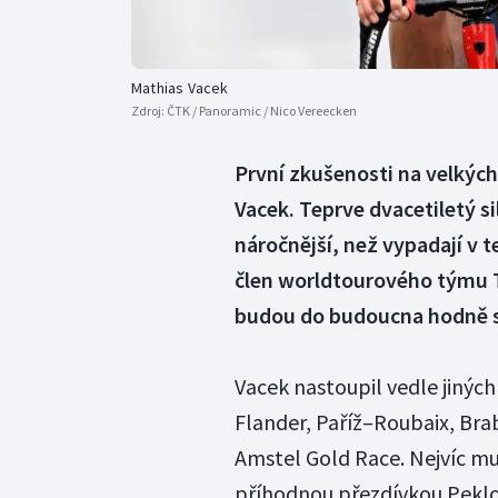
Mathias Vacek
Zdroj:
ČTK / Panoramic / Nico Vereecken
První zkušenosti na velkých 
Vacek. Teprve dvacetiletý si
náročnější, než vypadají v t
člen worldtourového týmu T
budou do budoucna hodně 
Vacek nastoupil vedle jiných
Flander, Paříž–Roubaix, Br
Amstel Gold Race. Nejvíc mu 
příhodnou přezdívkou Peklo 