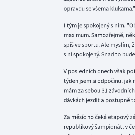
opravdu se všema klukama.
I tým je spokojený s ním. "O
maximum. Samozřejmě, někdy s
spíš ve sportu. Ale myslím, 
s ní spokojený. Snad to bude 
V posledních dnech však potř
týden jsem si odpočinul jak 
mám za sebou 31 závodních 
dávkách jezdit a postupně to
Za měsíc ho čeká etapový z
republikový šampionát, v če