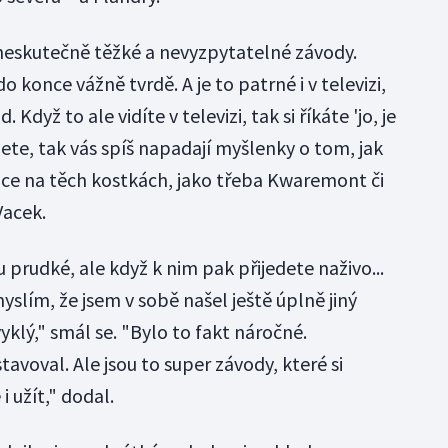
 neskutečně těžké a nevyzpytatelné závody.
 konce vážně tvrdě. A je to patrné i v televizi,
Když to ale vidíte v televizi, tak si říkáte 'jo, je
dete, tak vás spíš napadají myšlenky o tom, jak
pce na těch kostkách, jako třeba Kwaremont či
Vacek.
ou prudké, ale když k nim pak přijedete naživo...
yslím, že jsem v sobě našel ještě úplně jiný
yklý," smál se. "Bylo to fakt náročné.
tavoval. Ale jsou to super závody, které si
i užít," dodal.