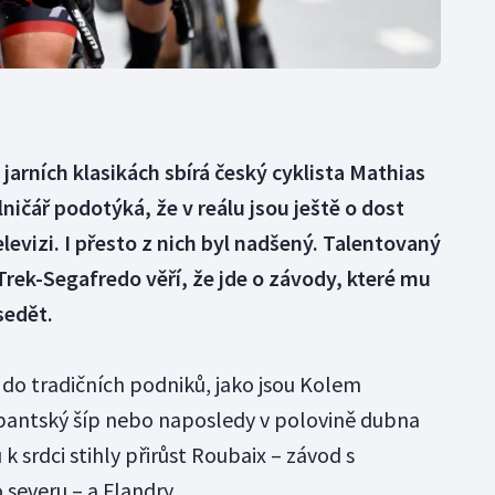
jarních klasikách sbírá český cyklista Mathias
lničář podotýká, že v reálu jsou ještě o dost
elevizi. I přesto z nich byl nadšený. Talentovaný
rek-Segafredo věří, že jde o závody, které mu
sedět.
 do tradičních podniků, jako jsou Kolem
abantský šíp nebo naposledy v polovině dubna
k srdci stihly přirůst Roubaix – závod s
severu – a Flandry.