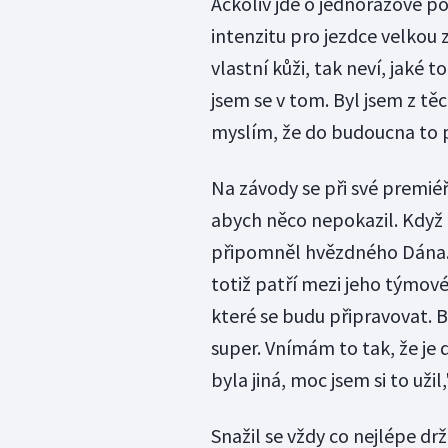
Ačkoliv jde o jednorázové po
intenzitu pro jezdce velkou 
vlastní kůži, tak neví, jaké t
jsem se v tom. Byl jsem z těc
myslím, že do budoucna to p
Na závody se při své premiéř
abych něco nepokazil. Když
připomněl hvězdného Dána. M
totiž patří mezi jeho týmov
které se budu připravovat. By
super. Vnímám to tak, že je 
byla jiná, moc jsem si to uži
Snažil se vždy co nejlépe dr