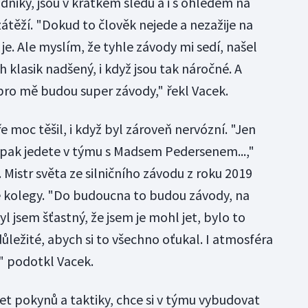
dniky, jsou v krátkém sledu a i s ohledem na
zátěží. "Dokud to člověk nejede a nezažije na
o je. Ale myslím, že tyhle závody mi sedí, našel
h klasik nadšený, i když jsou tak náročné. A
ro mě budou super závody," řekl Vacek.
e moc těšil, i když byl zároveň nervózní. "Jen
 pak jedete v týmu s Madsem Pedersenem...,"
istr světa ze silničního závodu z roku 2019
é kolegy. "Do budoucna to budou závody, na
l jsem šťastný, že jsem je mohl jet, bylo to
důležité, abych si to všechno oťukal. I atmosféra
l," podotkl Vacek.
žet pokynů a taktiky, chce si v týmu vybudovat