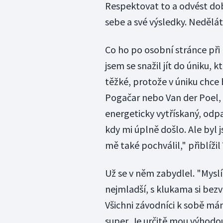
Respektovat to a odvést dobr
sebe a své výsledky. Nedělát
Co ho po osobní stránce při 
jsem se snažil jít do úniku, 
těžké, protože v úniku chce
Pogačar nebo Van der Poel, 
energeticky vytřískaný, odp
kdy mi úplně došlo. Ale byl 
mě také pochválil," přiblížil
Už se v něm zabydlel. "Mysl
nejmladší, s klukama si bez
Všichni závodníci k sobě má
super. Je určitě mou výhodo