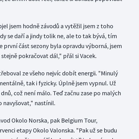
"
bjel jsem hodně závodů a vytěžil jsem z toho
e daří a jindy tolik ne, ale to tak bývá, tím
že první část sezony byla opravdu výborná, jsem
stejně pokračovat dál," přál si Vacek.
eboval ze všeho nejvíc dobít energii. "Minulý
mentálně, tak i fyzicky. Úplně jsem vypnul. Už
dnů, což není málo. Teď začnu zase po malých
 navyšovat," nastínil.
ávod Okolo Norska, pak Belgium Tour,
rvenci etapy Okolo Valonska. "Pak už se budu