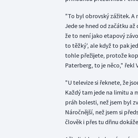
"To byl obrovský zážitek. A
Jede se hned od začátku až do
že to není jako etapový závod. 
to těžký', ale když to pak je
tohle přežijete, protože ko
Paterberg, to je něco," řekl 
"U televize si řeknete, že js
Každý tam jede na limitu a m
práh bolesti, než jsem byl zv
Náročnější, než jsem si předs
člověk i přes tu dřinu dokáže 