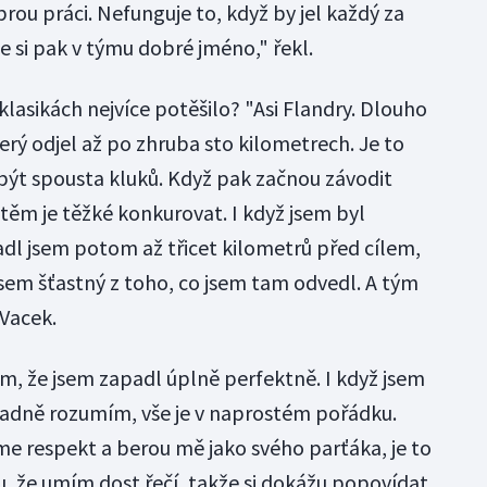
ou práci. Nefunguje to, když by jel každý za
e si pak v týmu dobré jméno," řekl.
klasikách nejvíce potěšilo? "Asi Flandry. Dlouho
který odjel až po zhruba sto kilometrech. Je to
 být spousta kluků. Když pak začnou závodit
těm je těžké konkurovat. I když jsem byl
adl jsem potom až třicet kilometrů před cílem,
jsem šťastný z toho, co jsem tam odvedl. A tým
 Vacek.
ím, že jsem zapadl úplně perfektně. I když jsem
vadně rozumím, vše je v naprostém pořádku.
me respekt a berou mě jako svého parťáka, je to
u, že umím dost řečí, takže si dokážu popovídat