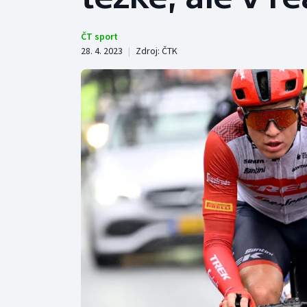
Curling
Dostihy
ČT sport
28. 4. 2023
|
Zdroj:
ČTK
Florbal
Futsal
Golf
Gymnastika