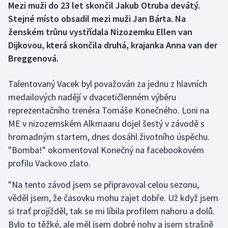
Mezi muži do 23 let skončil Jakub Otruba devátý.
Stejné místo obsadil mezi muži Jan Bárta. Na
Gymnastika
ženském trůnu vystřídala Nizozemku Ellen van
Dijkovou, která skončila druhá, krajanka Anna van der
Házená
Breggenová.
Jezdectví
Talentovaný Vacek byl považován za jednu z hlavních
medailových nadějí v dvacetičlenném výběru
Judo
reprezentačního trenéra Tomáše Konečného. Loni na
Krasobruslení
ME v nizozemském Alkmaaru dojel šestý v závodě s
hromadným startem, dnes dosáhl životního úspěchu.
Lezení
"Bomba!" okomentoval Konečný na facebookovém
profilu Vackovo zlato.
Lyže a snowboard
"Na tento závod jsem se připravoval celou sezonu,
Moderní pětiboj
věděl jsem, že časovku mohu zajet dobře. Už když jsem
si trať projížděl, tak se mi líbila profilem nahoru a dolů.
Motorsport
Bylo to těžké, ale měl jsem dobré nohy a jsem strašně