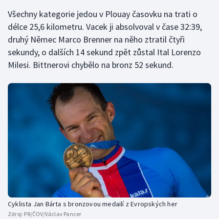
Stolní tenis
Všechny kategorie jedou v Plouay časovku na trati o
délce 25,6 kilometru. Vacek ji absolvoval v čase 32:39,
Triatlon
druhý Němec Marco Brenner na něho ztratil čtyři
sekundy, o dalších 14 sekund zpět zůstal Ital Lorenzo
Veslování
Milesi. Bittnerovi chybělo na bronz 52 sekund.
Vodní slalom
Volejbal
Ostatní
Cyklista Jan Bárta s bronzovou medailí z Evropských her
Zdroj:
PR/ČOV/Václav Pancer