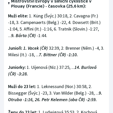
Mistrovství Evropy v silniční cyklistice v
Plouay (Francie) - časovka (25,6 km):
Muži elite:
1. Küng (Švýc.) 30:18, 2. Cavagna (Fr.)
-18, 3. Campenaerts (Belg.) -22, 4. Dowsett (Brit.)
-1:04, 5. Affini (It.) -1:16, 6. Tratnik (Slovin.) -1:27,
...
9. Bárta (ČR)
-1:44.
Junioři:
1. Vacek (ČR)
32:39, 2. Brenner (Něm.) -4, 3.
Milesi (It.) -18, ...
7. Bittner (ČR) -1:10.
Juniorky:
1. Uijenová (Niz.) 37:25, ...
14. Burlová
(ČR) -3:28.
Muži do 23 let:
1. Leknessund (Nor.) 30:58, 2.
Bissegger (Švýc.) -23, 3. Van Wilder (Belg.) -28, ...
9.
Otruba -1:16, 26. Petr Kelemen (oba ČR) -2:59.
Ženy do 23 let:
1. Ludwigová 35:53, 2. Kochová