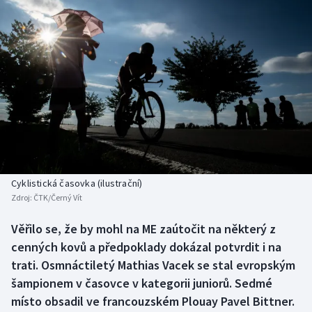
Baseball a softbal
Soutěže
Basketbal
Historické návraty
Biatlon
Aplikace ČT sport
Boby a skeleton
AZ kvíz
Box
Curling
Cyklistická časovka (ilustrační)
Zdroj:
ČTK/Černý Vít
Dostihy
Věřilo se, že by mohl na ME zaútočit na některý z
Florbal
cenných kovů a předpoklady dokázal potvrdit i na
trati. Osmnáctiletý Mathias Vacek se stal evropským
Futsal
šampionem v časovce v kategorii juniorů. Sedmé
místo obsadil ve francouzském Plouay Pavel Bittner.
Golf