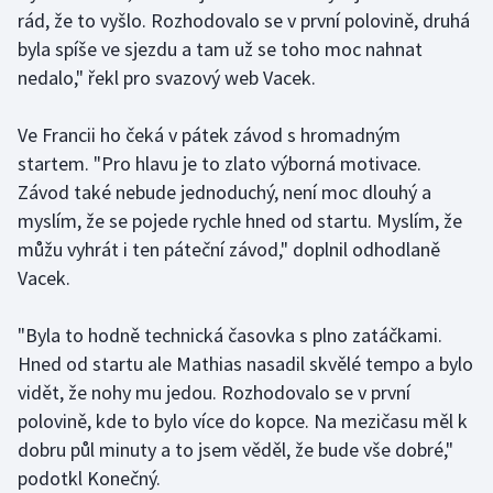
rád, že to vyšlo. Rozhodovalo se v první polovině, druhá
Olympijské hry
byla spíše ve sjezdu a tam už se toho moc nahnat
nedalo," řekl pro svazový web Vacek.
Parasport
Ve Francii ho čeká v pátek závod s hromadným
Plavání
startem. "Pro hlavu je to zlato výborná motivace.
Závod také nebude jednoduchý, není moc dlouhý a
Plážový volejbal
myslím, že se pojede rychle hned od startu. Myslím, že
Ragby
můžu vyhrát i ten páteční závod," doplnil odhodlaně
Vacek.
Rychlobruslení
"Byla to hodně technická časovka s plno zatáčkami.
Rychlostní kanoistika
Hned od startu ale Mathias nasadil skvělé tempo a bylo
vidět, že nohy mu jedou. Rozhodovalo se v první
Short track
polovině, kde to bylo více do kopce. Na mezičasu měl k
dobru půl minuty a to jsem věděl, že bude vše dobré,"
Sportovní střelba
podotkl Konečný.