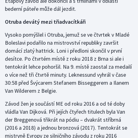
Etapový závod ale dokončil a s trhlinami v oblasti
bederní páteře může dál jezdit.
Otruba devátý mezi třiadvacítkáři
Vysoko pomýšlel i Otruba, jemuž se ve čtvrtek v Mladé
Boleslavi podařilo na mistrovství republiky završit
domácí zlatý hattrick. Loni i předloni skončil v první
desítce. Po čtvrtém místě z roku 2018 z Brna si ale i
tentokrát lehce pohoršil. Na 9. místě zaostal za medailí
o více než tři čtvrtě minuty. Leknessund vyhrál v čase
30:58 před Švýcarem Stefanem Bisseggerem a Ilanem
Van Wilderem z Belgie.
Závod žen je součástí ME od roku 2016 a od té doby
vládla Van Dijková. Při jejích čtyřech titulech byla Van
der Breggenová třikrát na pódiu – dvakrát stříbrná
(2016 a 2018) a jednou bronzová (2017). Tentokrát se
mistryně Evropy ze silničního závodu z roku 2016