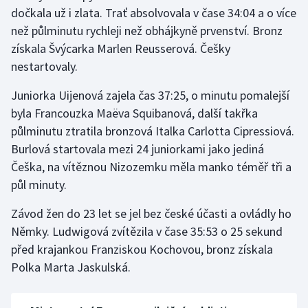
dočkala už i zlata. Trať absolvovala v čase 34:04 a o více
než půlminutu rychleji než obhájkyně prvenství. Bronz
získala Švýcarka Marlen Reusserová. Češky
nestartovaly.
Juniorka Uijenová zajela čas 37:25, o minutu pomalejší
byla Francouzka Maëva Squibanová, další takřka
půlminutu ztratila bronzová Italka Carlotta Cipressiová.
Burlová startovala mezi 24 juniorkami jako jediná
Češka, na vítěznou Nizozemku měla manko téměř tři a
půl minuty.
Závod žen do 23 let se jel bez české účasti a ovládly ho
Němky. Ludwigová zvítězila v čase 35:53 o 25 sekund
před krajankou Franziskou Kochovou, bronz získala
Polka Marta Jaskulská.