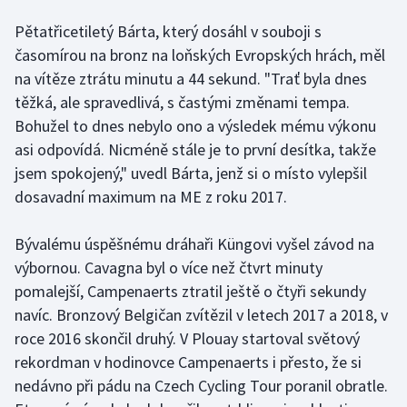
Pětatřicetiletý Bárta, který dosáhl v souboji s
časomírou na bronz na loňských Evropských hrách, měl
na vítěze ztrátu minutu a 44 sekund. "Trať byla dnes
těžká, ale spravedlivá, s častými změnami tempa.
Bohužel to dnes nebylo ono a výsledek mému výkonu
asi odpovídá. Nicméně stále je to první desítka, takže
jsem spokojený," uvedl Bárta, jenž si o místo vylepšil
dosavadní maximum na ME z roku 2017.
Bývalému úspěšnému dráhaři Küngovi vyšel závod na
výbornou. Cavagna byl o více než čtvrt minuty
pomalejší, Campenaerts ztratil ještě o čtyři sekundy
navíc. Bronzový Belgičan zvítězil v letech 2017 a 2018, v
roce 2016 skončil druhý. V Plouay startoval světový
rekordman v hodinovce Campenaerts i přesto, že si
nedávno při pádu na Czech Cycling Tour poranil obratle.