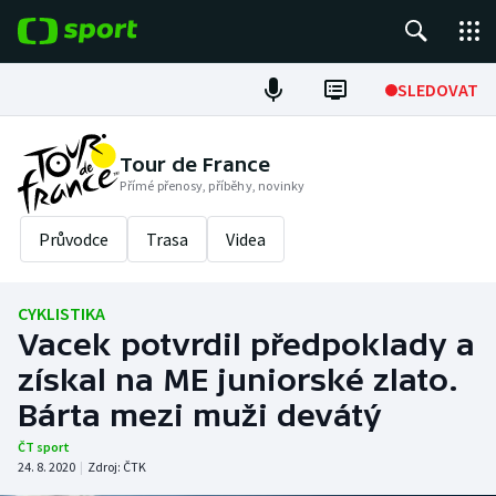
POPULÁRNÍ
SLEDOVAT
Fotbal
Tour de France
Přímé přenosy, příběhy, novinky
Hokej
Průvodce
Trasa
Videa
Tenis
Atletika
CYKLISTIKA
Vacek potvrdil předpoklady a
Cyklistika
získal na ME juniorské zlato.
DALŠÍ SPORTY
Bárta mezi muži devátý
ČT sport
Americký fotbal
NEPŘEHLÉDNĚTE
24. 8. 2020
|
Zdroj:
ČTK