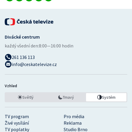
Divácké centrum
každý všední den:
8:00—16:00 hodin
261 136 113
info@ceskatelevize.cz
Vzhled
Světlý
Tmavý
Systém
TV program
Pro média
Živé vysílání
Reklama
TV poplatky
Studio Brno