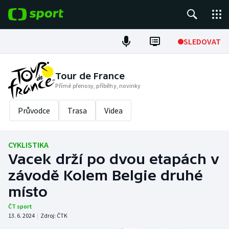
POPULÁRNÍ
SLEDOVAT
Fotbal
Tour de France
Přímé přenosy, příběhy, novinky
Hokej
Průvodce
Trasa
Videa
Tenis
Atletika
CYKLISTIKA
Vacek drží po dvou etapách v
Cyklistika
závodě Kolem Belgie druhé
DALŠÍ SPORTY
místo
ČT sport
Americký fotbal
NEPŘEHLÉDNĚTE
13. 6. 2024
|
Zdroj:
ČTK