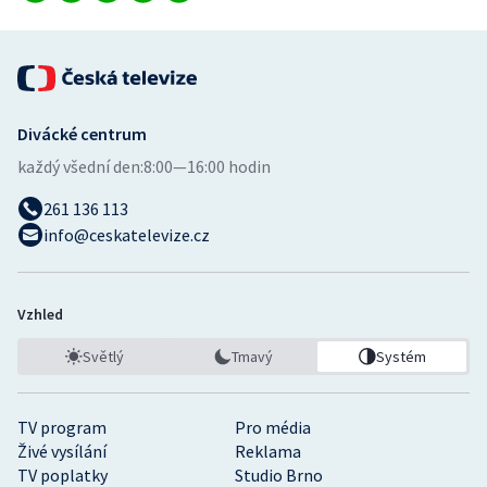
Divácké centrum
každý všední den:
8:00—16:00 hodin
261 136 113
info@ceskatelevize.cz
Vzhled
Světlý
Tmavý
Systém
TV program
Pro média
Živé vysílání
Reklama
TV poplatky
Studio Brno