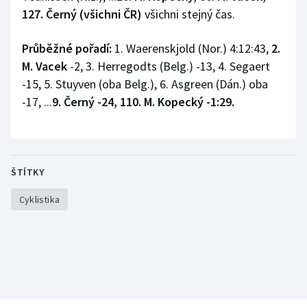
127. Černý (všichni ČR)
všichni stejný čas.
Olympijské hry
Průběžné pořadí:
1. Waerenskjold (Nor.) 4:12:43,
2.
Parasport
M. Vacek
-2, 3. Herregodts (Belg.) -13, 4. Segaert
-15, 5. Stuyven (oba Belg.), 6. Asgreen (Dán.) oba
Plavání
-17, ...
9. Černý -24, 110. M. Kopecký -1:29.
Plážový volejbal
Ragby
ŠTÍTKY
Rychlobruslení
Cyklistika
Rychlostní kanoistika
Short track
Sportovní střelba