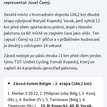
reprezentat Josef Černý.
Gymnastika
Desáté místo v hromadném dojezdu 184,2 km dlouhé
etapy vybojoval Matyáš Kopecký. Vacek, jenž vyhrál 12
Házená
km před cílem spurterskou prémii, dojel v hlavním
pelotonu na 60. místě ve stejném čase jako vítěz. Ten
Jezdectví
zapsal i Černý na 127. příčce a v průběžném hodnocení
je devátý s odstupem 24 sekund.
Judo
Závod nedojel po pádu zhruba 11 km před cílem jezdec
Krasobruslení
týmu TDT-Unibet Cycling Tomáš Kopecký, který se
zapletl do karambolu uprostřed pelotonu.
Lezení
Lyže a snowboard
Závod Kolem Belgie – 2. etapa (184,2 km):
Moderní pětiboj
1. Merlier 3:59:22, 2. Philipsen (oba Belg.), 3. Kooij
(Niz.), 4. Barbier (Fr.), 5. Taminiaux (Belg.), 6.
Motorsport
Teunissen (Niz.), ...
10. M. Kopecký, 60. M. Vacek,