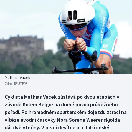
Baseball a softbal
Soutěže
Basketbal
Historické návraty
Biatlon
Aplikace ČT sport
Boby a skeleton
AZ kvíz
Box
Curling
Mathias Vacek
Zdroj:
REUTERS
Dostihy
Cyklista Mathias Vacek zůstává po dvou etapách v
Florbal
závodě Kolem Belgie na druhé pozici průběžného
pořadí. Po hromadném spurterském dojezdu ztrácí na
Futsal
vítěze úvodní časovky Nora Sörena Waerenskjolda
dál dvě vteřiny. V první desítce je i další český
Golf