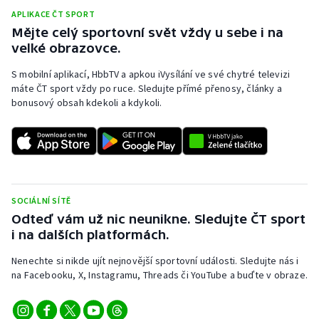
Stolní tenis
APLIKACE ČT SPORT
Mějte celý sportovní svět vždy u sebe i na
Triatlon
velké obrazovce.
S mobilní aplikací, HbbTV a apkou iVysílání ve své chytré televizi
Veslování
máte ČT sport vždy po ruce. Sledujte přímé přenosy, články a
bonusový obsah kdekoli a kdykoli.
Vodní slalom
Volejbal
Ostatní
SOCIÁLNÍ SÍTĚ
Odteď vám už nic neunikne. Sledujte ČT sport
i na dalších platformách.
Nenechte si nikde ujít nejnovější sportovní události. Sledujte nás i
na Facebooku, X, Instagramu, Threads či YouTube a buďte v obraze.