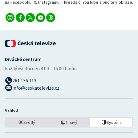
na Facebooku, X, Instagramu, Threads či YouTube a buďte v obraze.
Divácké centrum
každý všední den:
8:00—16:00 hodin
261 136 113
info@ceskatelevize.cz
Vzhled
Světlý
Tmavý
Systém