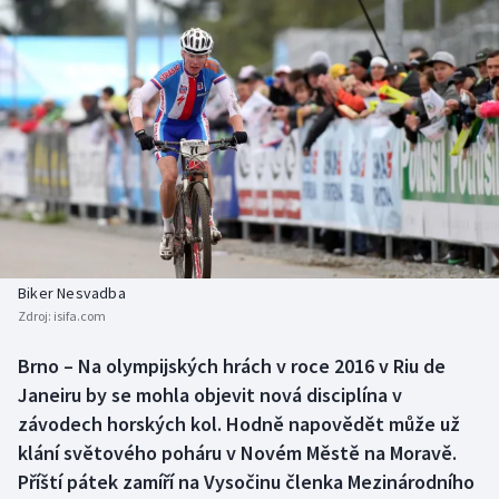
Baseball a softbal
Soutěže
Basketbal
Historické návraty
Biatlon
Aplikace ČT sport
Boby a skeleton
AZ kvíz
Box
Curling
Biker Nesvadba
Zdroj:
isifa.com
Dostihy
Brno – Na olympijských hrách v roce 2016 v Riu de
Florbal
Janeiru by se mohla objevit nová disciplína v
závodech horských kol. Hodně napovědět může už
Futsal
klání světového poháru v Novém Městě na Moravě.
Příští pátek zamíří na Vysočinu členka Mezinárodního
Golf