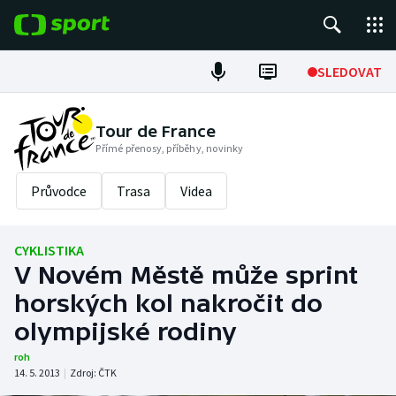
POPULÁRNÍ
SLEDOVAT
Fotbal
Tour de France
Přímé přenosy, příběhy, novinky
Hokej
Průvodce
Trasa
Videa
Tenis
Atletika
CYKLISTIKA
V Novém Městě může sprint
Cyklistika
horských kol nakročit do
DALŠÍ SPORTY
olympijské rodiny
roh
Americký fotbal
NEPŘEHLÉDNĚTE
14. 5. 2013
|
Zdroj:
ČTK