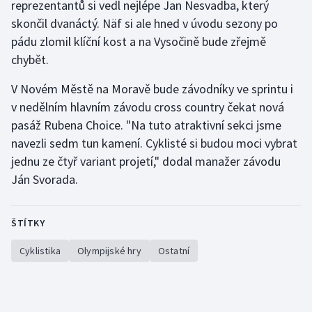
reprezentantů si vedl nejlépe Jan Nesvadba, který
Stolní tenis
skončil dvanáctý. Näf si ale hned v úvodu sezony po
pádu zlomil klíční kost a na Vysočině bude zřejmě
Triatlon
chybět.
Veslování
V Novém Městě na Moravě bude závodníky ve sprintu i
v nedělním hlavním závodu cross country čekat nová
Vodní slalom
pasáž Rubena Choice. "Na tuto atraktivní sekci jsme
navezli sedm tun kamení. Cyklisté si budou moci vybrat
Volejbal
jednu ze čtyř variant projetí," dodal manažer závodu
Ostatní
Ján Svorada.
ŠTÍTKY
Cyklistika
Olympijské hry
Ostatní