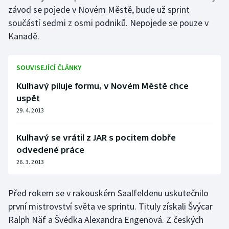
závod se pojede v Novém Městě, bude už sprint
Olympijské hry
součástí sedmi z osmi podniků. Nepojede se pouze v
Kanadě.
Parasport
Plavání
SOUVISEJÍCÍ ČLÁNKY
Kulhavý piluje formu, v Novém Městě chce
Plážový volejbal
uspět
29. 4. 2013
Ragby
Rychlobruslení
Kulhavý se vrátil z JAR s pocitem dobře
odvedené práce
Rychlostní kanoistika
26. 3. 2013
Short track
Před rokem se v rakouském Saalfeldenu uskutečnilo
první mistrovství světa ve sprintu. Tituly získali Švýcar
Sportovní střelba
Ralph Näf a Švédka Alexandra Engenová. Z českých