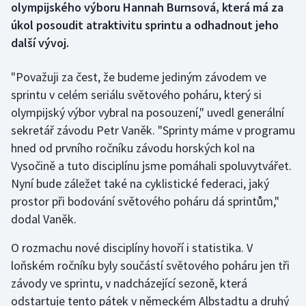
olympijského výboru Hannah Burnsová, která má za
úkol posoudit atraktivitu sprintu a odhadnout jeho
Gymnastika
další vývoj.
Házená
"Považuji za čest, že budeme jediným závodem ve
sprintu v celém seriálu světového poháru, který si
Jezdectví
olympijský výbor vybral na posouzení," uvedl generální
sekretář závodu Petr Vaněk. "Sprinty máme v programu
Judo
hned od prvního ročníku závodu horských kol na
Krasobruslení
Vysočině a tuto disciplínu jsme pomáhali spoluvytvářet.
Nyní bude záležet také na cyklistické federaci, jaký
Lezení
prostor při bodování světového poháru dá sprintům,"
dodal Vaněk.
Lyže a snowboard
O rozmachu nové disciplíny hovoří i statistika. V
Moderní pětiboj
loňském ročníku byly součástí světového poháru jen tři
závody ve sprintu, v nadcházející sezoně, která
Motorsport
odstartuje tento pátek v německém Albstadtu a druhý